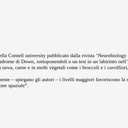
lla Cornell university pubblicato dalla rivista ‘Neurobiology
 sindrome di Down, sottoponendoli a un test in un labirinto n
 uova, carne e in molti vegetali come i broccoli e i cavolfiori,
nte – spiegano gli autori – i livelli maggiori favoriscono la
one spaziale”.