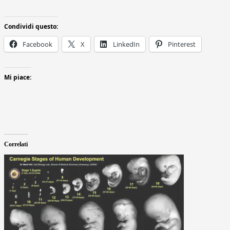
Condividi questo:
Facebook
X
LinkedIn
Pinterest
Mi piace:
Correlati