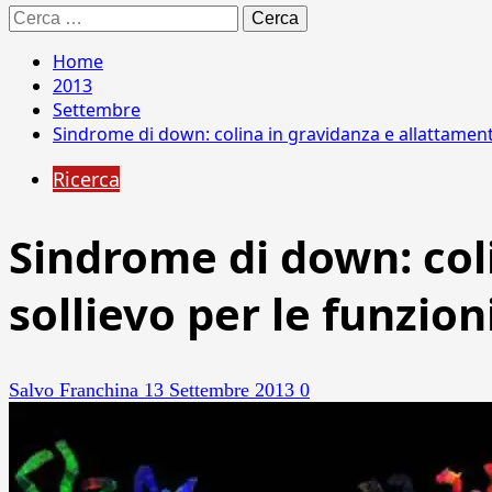
Ricerca
per:
Home
2013
Settembre
Sindrome di down: colina in gravidanza e allattamento
Ricerca
Sindrome di down: col
sollievo per le funzion
Salvo Franchina
13 Settembre 2013
0