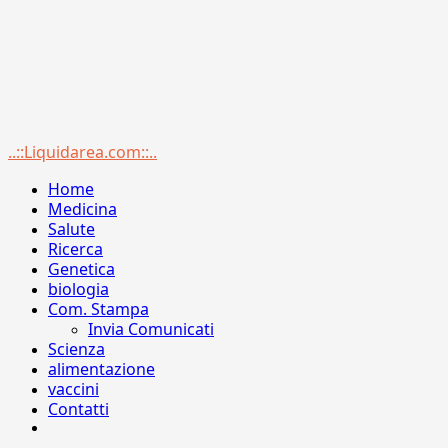
Menu
..::Liquidarea.com::..
principale
Home
Medicina
Salute
Ricerca
Genetica
biologia
Com. Stampa
Invia Comunicati
Scienza
alimentazione
vaccini
Contatti