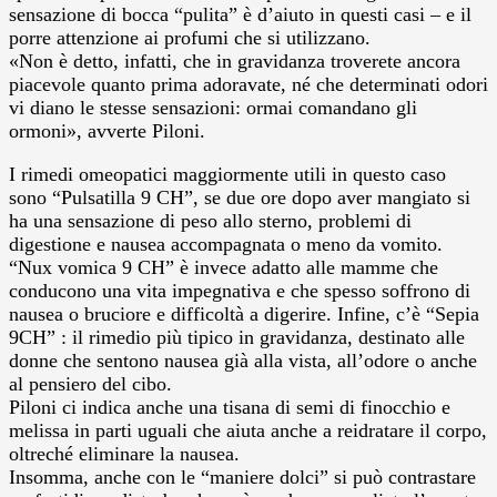
sensazione di bocca “pulita” è d’aiuto in questi casi – e il
porre attenzione ai profumi che si utilizzano.
«Non è detto, infatti, che in gravidanza troverete ancora
piacevole quanto prima adoravate, né che determinati odori
vi diano le stesse sensazioni: ormai comandano gli
ormoni», avverte Piloni.
I rimedi omeopatici maggiormente utili in questo caso
sono “Pulsatilla 9 CH”, se due ore dopo aver mangiato si
ha una sensazione di peso allo sterno, problemi di
digestione e nausea accompagnata o meno da vomito.
“Nux vomica 9 CH” è invece adatto alle mamme che
conducono una vita impegnativa e che spesso soffrono di
nausea o bruciore e difficoltà a digerire. Infine, c’è “Sepia
9CH” : il rimedio più tipico in gravidanza, destinato alle
donne che sentono nausea già alla vista, all’odore o anche
al pensiero del cibo.
Piloni ci indica anche una tisana di semi di finocchio e
melissa in parti uguali che aiuta anche a reidratare il corpo,
oltreché eliminare la nausea.
Insomma, anche con le “maniere dolci” si può contrastare