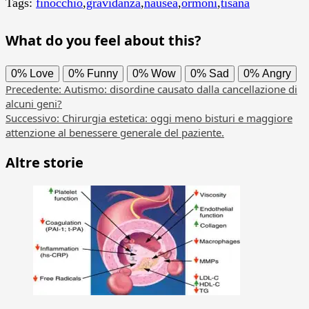
Tags:
finocchio
,
gravidanza
,
nausea
,
ormoni
,
tisana
What do you feel about this?
0%
Love
0%
Funny
0%
Wow
0%
Sad
0%
Angry
Navigazione
Precedente:
Autismo: disordine causato dalla cancellazione di
alcuni geni?
articolo
Successivo:
Chirurgia estetica: oggi meno bisturi e maggiore
attenzione al benessere generale del paziente.
Altre storie