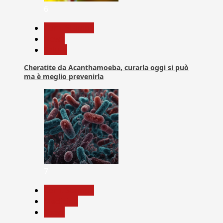
6
Com. Stampa
News
Salute
Cheratite da Acanthamoeba, curarla oggi si può
ma è meglio prevenirla
7
Com. Stampa
Medicina
News