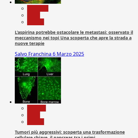
Medicina
News
Ricerca
L’aspirina potrebbe ostacolare le metastasi: osservato il
meccanismo nei topi Una scoperta che apre la strada a
nuove terapie
Salvo Franchina
6 Marzo 2025
biologia
News
Ricerca
Tumori più aggressivi: scoperta una trasformazione
cellulare chiave, il pancreas tra i primi