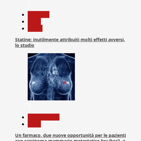
2
Medicina
News
Salute
Statine: inutilmente attribuiti molti effetti avversi,
lo studio
3
Com. Stampa
News
Un farmaco, due nuove opportunità per le pazienti
con carcinoma mammario metastatico hr+/her2- e