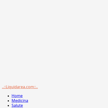
Menu
..::Liquidarea.com::..
principale
Home
Medicina
Salute