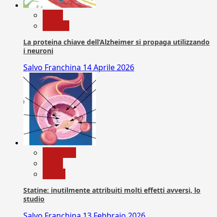
News
Ricerca
La proteina chiave dell’Alzheimer si propaga utilizzando
i neuroni
Salvo Franchina
14 Aprile 2026
Medicina
News
Salute
Statine: inutilmente attribuiti molti effetti avversi, lo
studio
Salvo Franchina
13 Febbraio 2026