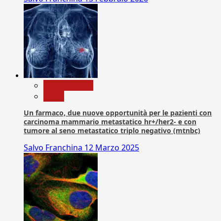
Com. Stampa
News
Un farmaco, due nuove opportunità per le pazienti con
carcinoma mammario metastatico hr+/her2- e con
tumore al seno metastatico triplo negativo (mtnbc)
Salvo Franchina
12 Marzo 2025