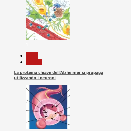
1
News
Ricerca
La proteina chiave dell’Alzheimer si propaga
utilizzando i neuroni