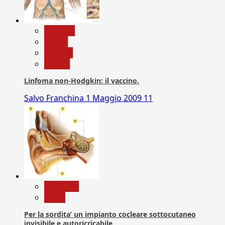
biologia
Salute
Scienza
vaccini
Linfoma non-Hodgkin: il vaccino.
Salvo Franchina
1 Maggio 2009
11
Medicina
News
Per la sordita’ un impianto cocleare sottocutaneo
invisibile e autoricricabile