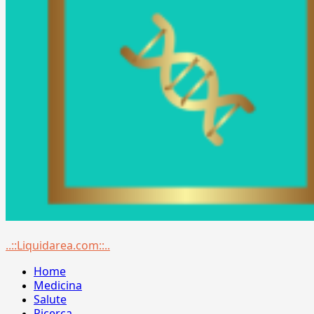
Menu
..::Liquidarea.com::..
principale
Home
Medicina
Salute
Ricerca