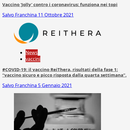
Vaccino ‘Jolly’ contro i coronavirus: funziona nei topi
Salvo Franchina
11 Ottobre 2021
News
vaccini
#COVID-19: il vaccino ReiThera, risultati della fase 1:
“vaccino sicuro e picco risposta dalla quarta settimana”.
Salvo Franchina
5 Gennaio 2021