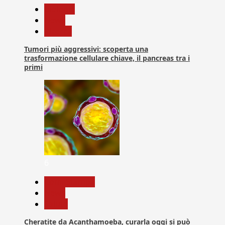
biologia
News
Ricerca
Tumori più aggressivi: scoperta una
trasformazione cellulare chiave, il pancreas tra i
primi
6
Com. Stampa
News
Salute
Cheratite da Acanthamoeba, curarla oggi si può