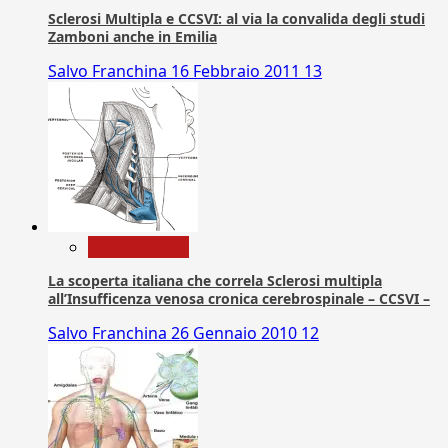
Sclerosi Multipla e CCSVI: al via la convalida degli studi
Zamboni anche in Emilia
Salvo Franchina
16 Febbraio 2011
13
Com. Stampa
La scoperta italiana che correla Sclerosi multipla
all’Insufficenza venosa cronica cerebrospinale – CCSVI –
Salvo Franchina
26 Gennaio 2010
12