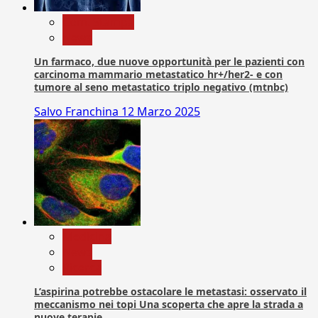
Com. Stampa
News
Un farmaco, due nuove opportunità per le pazienti con
carcinoma mammario metastatico hr+/her2- e con
tumore al seno metastatico triplo negativo (mtnbc)
Salvo Franchina
12 Marzo 2025
Medicina
News
Ricerca
L’aspirina potrebbe ostacolare le metastasi: osservato il
meccanismo nei topi Una scoperta che apre la strada a
nuove terapie