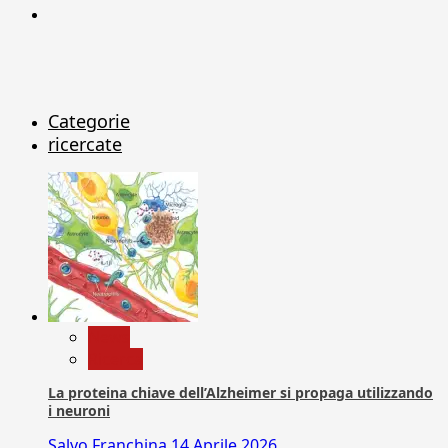
X
Categorie
ricercate
News
Ricerca
La proteina chiave dell’Alzheimer si propaga utilizzando
i neuroni
Salvo Franchina
14 Aprile 2026