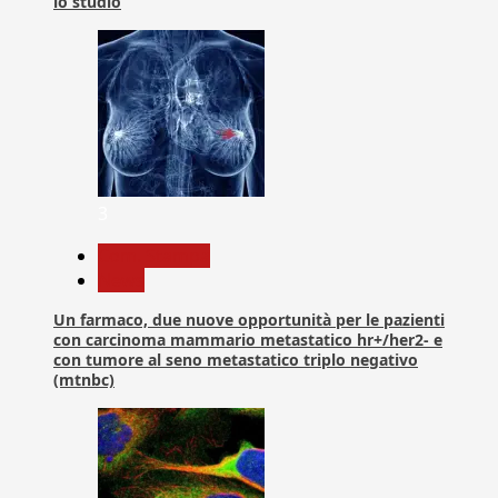
lo studio
3
Com. Stampa
News
Un farmaco, due nuove opportunità per le pazienti
con carcinoma mammario metastatico hr+/her2- e
con tumore al seno metastatico triplo negativo
(mtnbc)