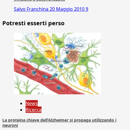
Salvo Franchina
20 Maggio 2010
9
Potresti esserti perso
News
Ricerca
La proteina chiave dell’Alzheimer si propaga utilizzando i
neuroni