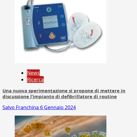
News
Ricerca
Una nuova sperimentazione si propone di mettere in
discussione l’impianto di defibrillatore di routine
Salvo Franchina
6 Gennaio 2024