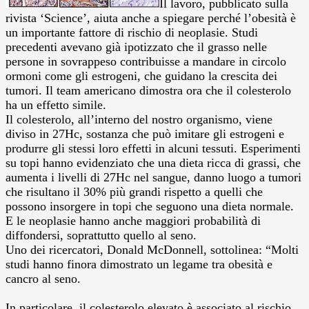
Il lavoro, pubblicato sulla
rivista ‘Science’, aiuta anche a spiegare perché l’obesità è
un importante fattore di rischio di neoplasie. Studi
precedenti avevano già ipotizzato che il grasso nelle
persone in sovrappeso contribuisse a mandare in circolo
ormoni come gli estrogeni, che guidano la crescita dei
tumori. Il team americano dimostra ora che il colesterolo
ha un effetto simile.
Il colesterolo, all’interno del nostro organismo, viene
diviso in 27Hc, sostanza che può imitare gli estrogeni e
produrre gli stessi loro effetti in alcuni tessuti. Esperimenti
su topi hanno evidenziato che una dieta ricca di grassi, che
aumenta i livelli di 27Hc nel sangue, danno luogo a tumori
che risultano il 30% più grandi rispetto a quelli che
possono insorgere in topi che seguono una dieta normale.
E le neoplasie hanno anche maggiori probabilità di
diffondersi, soprattutto quello al seno.
Uno dei ricercatori, Donald McDonnell, sottolinea: “Molti
studi hanno finora dimostrato un legame tra obesità e
cancro al seno.
In particolare, il colesterolo elevato è associato al rischio