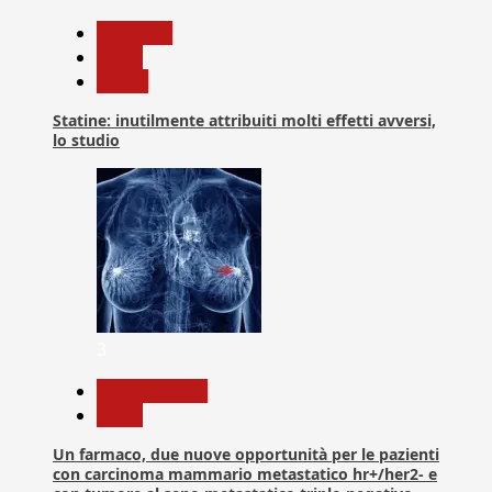
Medicina
News
Salute
Statine: inutilmente attribuiti molti effetti avversi,
lo studio
3
Com. Stampa
News
Un farmaco, due nuove opportunità per le pazienti
con carcinoma mammario metastatico hr+/her2- e