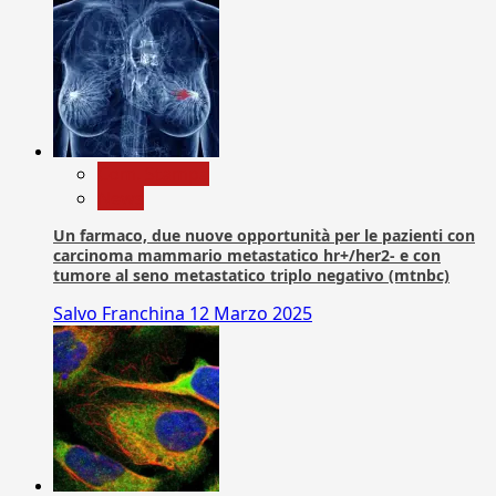
Com. Stampa
News
Un farmaco, due nuove opportunità per le pazienti con
carcinoma mammario metastatico hr+/her2- e con
tumore al seno metastatico triplo negativo (mtnbc)
Salvo Franchina
12 Marzo 2025