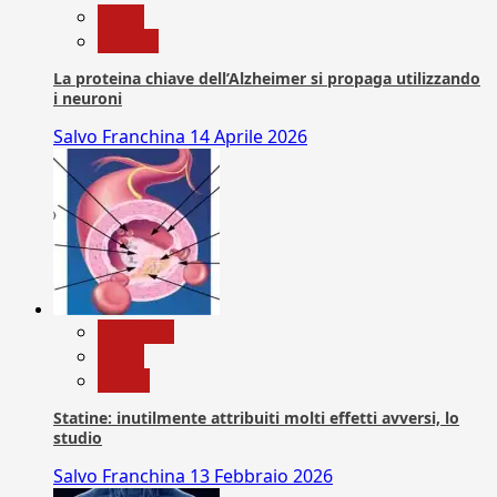
News
Ricerca
La proteina chiave dell’Alzheimer si propaga utilizzando
i neuroni
Salvo Franchina
14 Aprile 2026
Medicina
News
Salute
Statine: inutilmente attribuiti molti effetti avversi, lo
studio
Salvo Franchina
13 Febbraio 2026