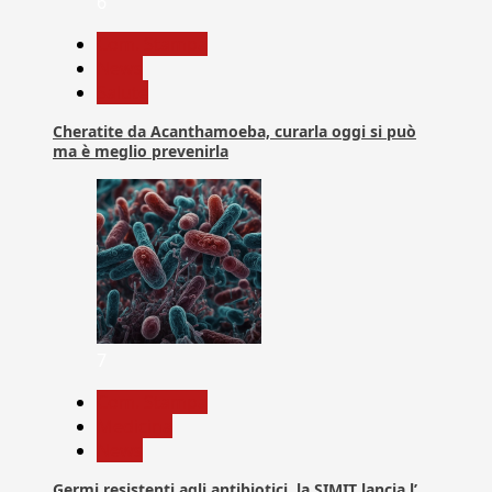
6
Com. Stampa
News
Salute
Cheratite da Acanthamoeba, curarla oggi si può
ma è meglio prevenirla
7
Com. Stampa
Medicina
News
Germi resistenti agli antibiotici, la SIMIT lancia l’