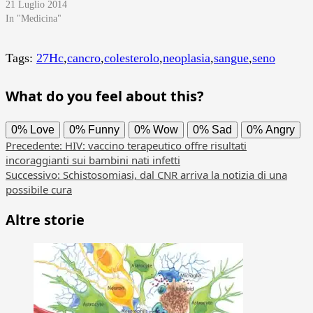
21 Luglio 2014
In "Medicina"
Tags:
27Hc
,
cancro
,
colesterolo
,
neoplasia
,
sangue
,
seno
What do you feel about this?
0%
Love
0%
Funny
0%
Wow
0%
Sad
0%
Angry
Navigazione
Precedente:
HIV: vaccino terapeutico offre risultati
incoraggianti sui bambini nati infetti
articolo
Successivo:
Schistosomiasi, dal CNR arriva la notizia di una
possibile cura
Altre storie