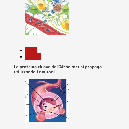
1
News
Ricerca
La proteina chiave dell’Alzheimer si propaga
utilizzando i neuroni
2