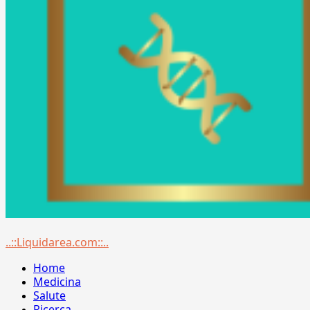
Menu
..::Liquidarea.com::..
principale
Home
Medicina
Salute
Ricerca