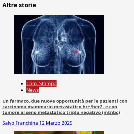
Altre storie
Com. Stampa
News
Un farmaco, due nuove opportunità per le pazienti con
carcinoma mammario metastatico hr+/her2- e con
tumore al seno metastatico triplo negativo (mtnbc)
Salvo Franchina
12 Marzo 2025