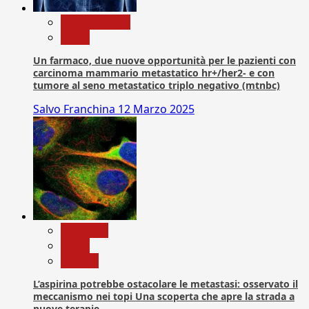
Com. Stampa
News
Un farmaco, due nuove opportunità per le pazienti con
carcinoma mammario metastatico hr+/her2- e con
tumore al seno metastatico triplo negativo (mtnbc)
Salvo Franchina
12 Marzo 2025
Medicina
News
Ricerca
L’aspirina potrebbe ostacolare le metastasi: osservato il
meccanismo nei topi Una scoperta che apre la strada a
nuove terapie