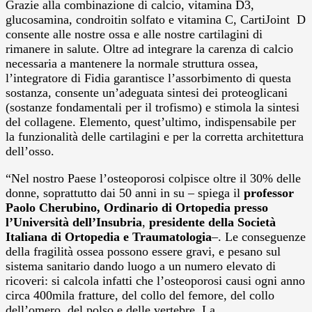
Grazie alla combinazione di calcio, vitamina D3,
glucosamina, condroitin solfato e vitamina C, CartiJoint D
consente alle nostre ossa e alle nostre cartilagini di
rimanere in salute. Oltre ad integrare la carenza di calcio
necessaria a mantenere la normale struttura ossea,
l’integratore di Fidia garantisce l’assorbimento di questa
sostanza, consente un’adeguata sintesi dei proteoglicani
(sostanze fondamentali per il trofismo) e stimola la sintesi
del collagene. Elemento, quest’ultimo, indispensabile per
la funzionalità delle cartilagini e per la corretta architettura
dell’osso.
“Nel nostro Paese l’osteoporosi colpisce oltre il 30% delle
donne, soprattutto dai 50 anni in su – spiega il
professor
Paolo Cherubino, Ordinario di Ortopedia presso
l’Università dell’Insubria
,
presidente della Società
Italiana di Ortopedia e Traumatologia
–. Le conseguenze
della fragilità ossea possono essere gravi, e pesano sul
sistema sanitario dando luogo a un numero elevato di
ricoveri: si calcola infatti che l’osteoporosi causi ogni anno
circa 400mila fratture, del collo del femore, del collo
dell’omero, del polso e delle vertebre. La