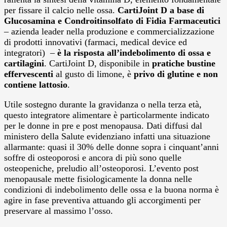
per fissare il calcio nelle ossa.
CartiJoint D a base di
Glucosamina e Condroitinsolfato di Fidia Farmaceutici
– azienda leader nella produzione e commercializzazione
di prodotti innovativi (farmaci, medical device ed
integratori) –
è la risposta all’indebolimento di ossa e
cartilagini
. CartiJoint D, disponibile in
pratiche bustine
effervescenti
al gusto di limone, è
privo di glutine e non
contiene lattosio
.
Utile sostegno durante la gravidanza o nella terza età,
questo integratore alimentare è particolarmente indicato
per le donne in pre e post menopausa. Dati diffusi dal
ministero della Salute evidenziano infatti una situazione
allarmante: quasi il 30% delle donne sopra i cinquant’anni
soffre di osteoporosi e ancora di più sono quelle
osteopeniche, preludio all’osteoporosi. L’evento post
menopausale mette fisiologicamente la donna nelle
condizioni di indebolimento delle ossa e la buona norma è
agire in fase preventiva attuando gli accorgimenti per
preservare al massimo l’osso.