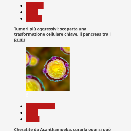
biologia
News
Ricerca
Tumori più aggressivi: scoperta una
trasformazione cellulare chiave, il pancreas tra i
primi
6
Com. Stampa
News
Salute
Cheratite da Acanthamoeba, curarla oggi si può