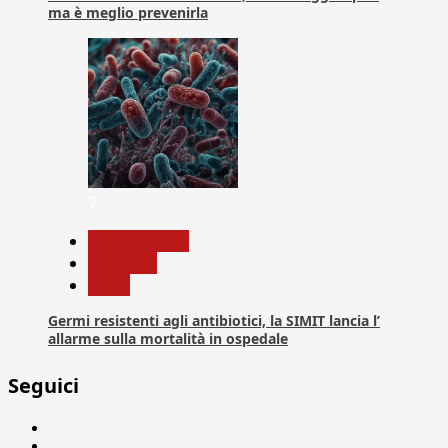
ma è meglio prevenirla
7
Com. Stampa
Medicina
News
Germi resistenti agli antibiotici, la SIMIT lancia l’
allarme sulla mortalità in ospedale
Seguici
Facebook
Linkedin