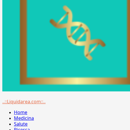
Menu
..::Liquidarea.com::..
principale
Home
Medicina
Salute
Ricerca