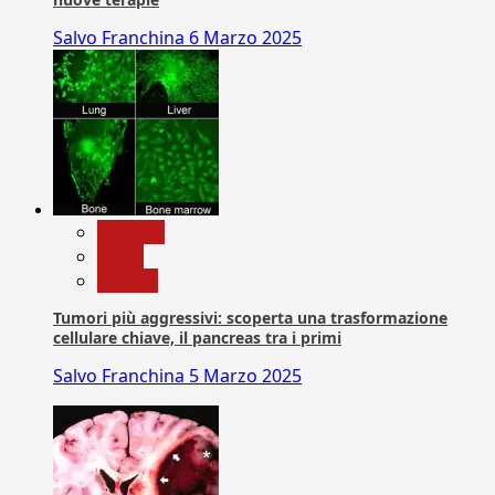
Salvo Franchina
6 Marzo 2025
biologia
News
Ricerca
Tumori più aggressivi: scoperta una trasformazione
cellulare chiave, il pancreas tra i primi
Salvo Franchina
5 Marzo 2025