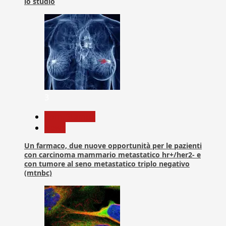
lo studio
3
Com. Stampa
News
Un farmaco, due nuove opportunità per le pazienti
con carcinoma mammario metastatico hr+/her2- e
con tumore al seno metastatico triplo negativo
(mtnbc)