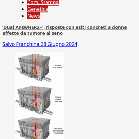
Com. Stampa
Genetica
News
‘Dual AnswHER2+’, risposte con esiti concreti a donne
affette da tumore al seno
Salvo Franchina
28 Giugno 2024