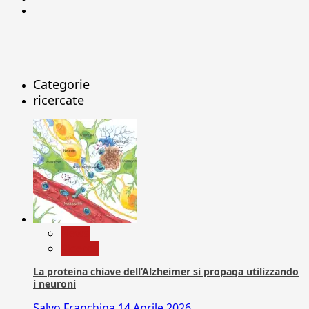
X
Categorie
ricercate
News
Ricerca
La proteina chiave dell’Alzheimer si propaga utilizzando
i neuroni
Salvo Franchina
14 Aprile 2026