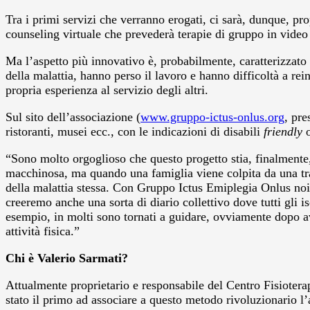
Tra i primi servizi che verranno erogati, ci sarà, dunque, pro
counseling virtuale che prevederà terapie di gruppo in video
Ma l’aspetto più innovativo è, probabilmente, caratterizzato 
della malattia, hanno perso il lavoro e hanno difficoltà a rei
propria esperienza al servizio degli altri.
Sul sito dell’associazione (
www.gruppo-ictus-onlus.org
, pre
ristoranti, musei ecc., con le indicazioni di disabili
friendly
“Sono molto orgoglioso che questo progetto stia, finalmente,
macchinosa, ma quando una famiglia viene colpita da una trag
della malattia stessa. Con Gruppo Ictus Emiplegia Onlus noi
creeremo anche una sorta di diario collettivo dove tutti gli i
esempio, in molti sono tornati a guidare, ovviamente dopo av
attività fisica.”
Chi è Valerio Sarmati?
Attualmente proprietario e responsabile del Centro Fisiotera
stato il primo ad associare a questo metodo rivoluzionario l’a