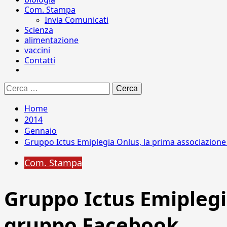
Com. Stampa
Invia Comunicati
Scienza
alimentazione
vaccini
Contatti
Ricerca
per:
Home
2014
Gennaio
Gruppo Ictus Emiplegia Onlus, la prima associazion
Com. Stampa
Gruppo Ictus Emiplegi
gruppo Facebook