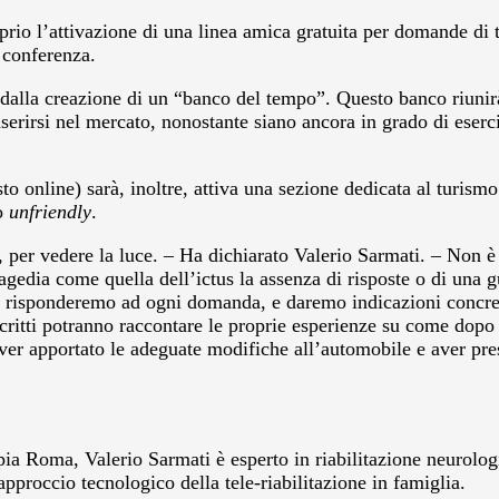
prio l’attivazione di una linea amica gratuita per domande di t
 conferenza.
dalla creazione di un “banco del tempo”. Questo banco riunirà tu
nserirsi nel mercato, nonostante siano ancora in grado di eserc
sto online) sarà, inoltre, attiva una sezione dedicata al turism
o
unfriendly
.
 per vedere la luce. – Ha dichiarato Valerio Sarmati. – Non è 
edia come quella dell’ictus la assenza di risposte o di una g
 risponderemo ad ogni domanda, e daremo indicazioni concrete
scritti potranno raccontare le proprie esperienze su come dopo 
er apportato le adeguate modifiche all’automobile e aver preso
pia Roma, Valerio Sarmati è esperto in riabilitazione neurologi
pproccio tecnologico della tele-riabilitazione in famiglia.