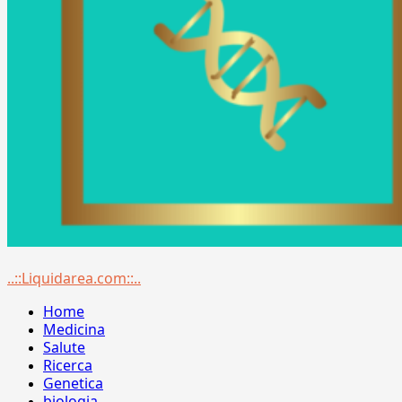
Menu
..::Liquidarea.com::..
principale
Home
Medicina
Salute
Ricerca
Genetica
biologia