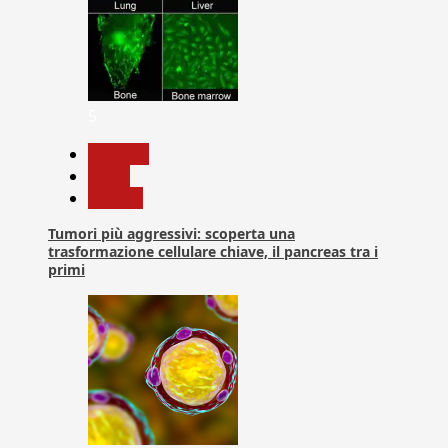
5
biologia
News
Ricerca
Tumori più aggressivi: scoperta una
trasformazione cellulare chiave, il pancreas tra i
primi