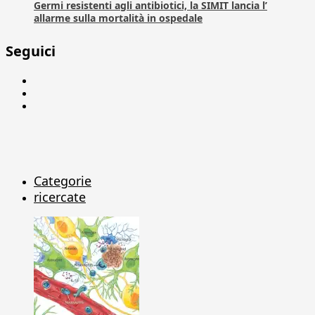
Germi resistenti agli antibiotici, la SIMIT lancia l’
allarme sulla mortalità in ospedale
Seguici
Facebook
Linkedin
X
Categorie
ricercate