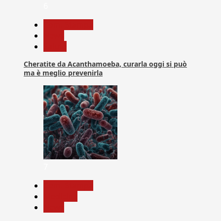
6
Com. Stampa
News
Salute
Cheratite da Acanthamoeba, curarla oggi si può
ma è meglio prevenirla
7
Com. Stampa
Medicina
News