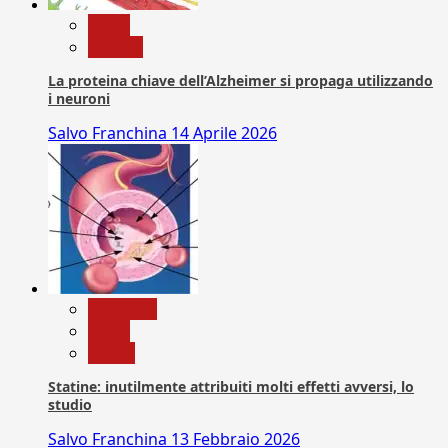
News
Ricerca
La proteina chiave dell’Alzheimer si propaga utilizzando
i neuroni
Salvo Franchina
14 Aprile 2026
Medicina
News
Salute
Statine: inutilmente attribuiti molti effetti avversi, lo
studio
Salvo Franchina
13 Febbraio 2026