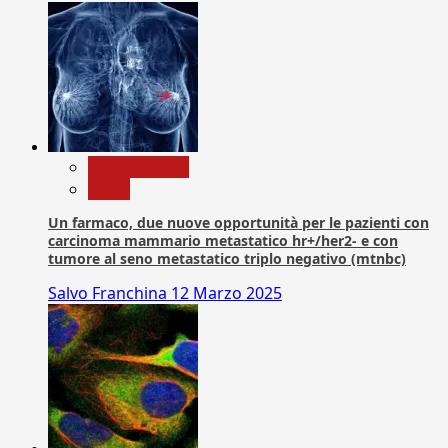
Com. Stampa
News
Un farmaco, due nuove opportunità per le pazienti con
carcinoma mammario metastatico hr+/her2- e con
tumore al seno metastatico triplo negativo (mtnbc)
Salvo Franchina
12 Marzo 2025