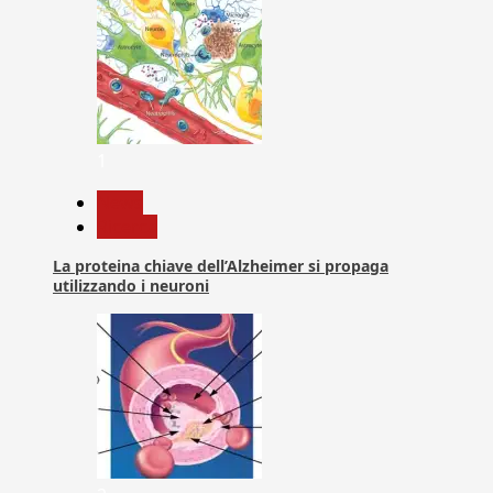
1
News
Ricerca
La proteina chiave dell’Alzheimer si propaga
utilizzando i neuroni