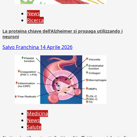
News
Ricerca
La proteina chiave dell’Alzheimer si propaga utilizzando i
neuroni
Salvo Franchina
14 Aprile 2026
Medicina
News
Salute