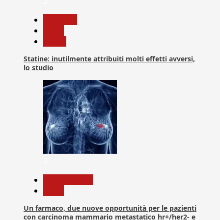
2
Medicina
News
Salute
Statine: inutilmente attribuiti molti effetti avversi,
lo studio
3
Com. Stampa
News
Un farmaco, due nuove opportunità per le pazienti
con carcinoma mammario metastatico hr+/her2- e