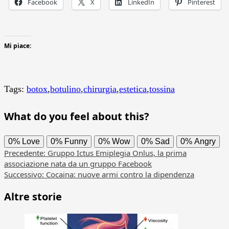
Facebook
X
LinkedIn
Pinterest
Mi piace:
Tags:
botox
,
botulino
,
chirurgia
,
estetica
,
tossina
What do you feel about this?
0%
Love
0%
Funny
0%
Wow
0%
Sad
0%
Angry
Navigazione
Precedente:
Gruppo Ictus Emiplegia Onlus, la prima
associazione nata da un gruppo Facebook
articolo
Successivo:
Cocaina: nuove armi contro la dipendenza
Altre storie