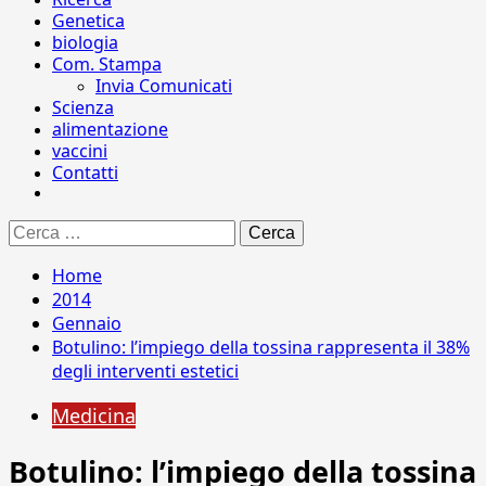
Genetica
biologia
Com. Stampa
Invia Comunicati
Scienza
alimentazione
vaccini
Contatti
Ricerca
per:
Home
2014
Gennaio
Botulino: l’impiego della tossina rappresenta il 38%
degli interventi estetici
Medicina
Botulino: l’impiego della tossina