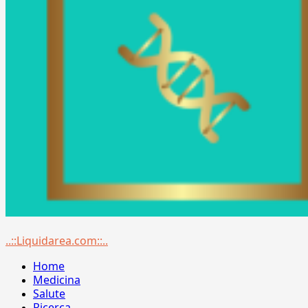
Menu
..::Liquidarea.com::..
principale
Home
Medicina
Salute
Ricerca