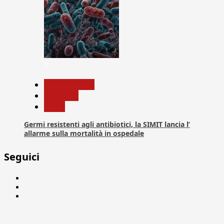
7
Com. Stampa
Medicina
News
Germi resistenti agli antibiotici, la SIMIT lancia l’
allarme sulla mortalità in ospedale
Seguici
Facebook
Linkedin
X