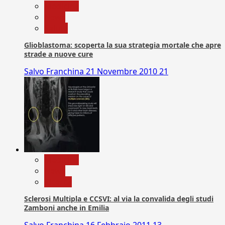
Medicina
News
Salute
Glioblastoma: scoperta la sua strategia mortale che apre
strade a nuove cure
Salvo Franchina
21 Novembre 2010
21
Medicina
News
Ricerca
Sclerosi Multipla e CCSVI: al via la convalida degli studi
Zamboni anche in Emilia