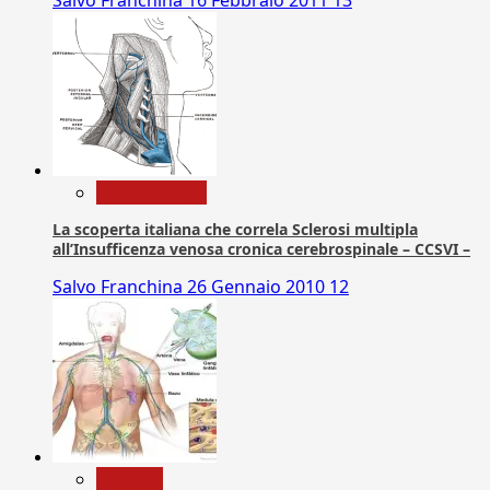
Salvo Franchina
16 Febbraio 2011
13
Com. Stampa
La scoperta italiana che correla Sclerosi multipla
all’Insufficenza venosa cronica cerebrospinale – CCSVI –
Salvo Franchina
26 Gennaio 2010
12
biologia