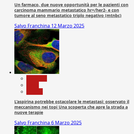
Un farmaco, due nuove opportunità per le pazienti con
carcinoma mammario metastatico hr+/her2- e con
tumore al seno metastatico triplo negativo (mtnbc)
Salvo Franchina
12 Marzo 2025
Medicina
News
Ricerca
L’aspirina potrebbe ostacolare le metastasi: osservato il
meccanismo nei topi Una scoperta che apre la strada a
nuove terapie
Salvo Franchina
6 Marzo 2025