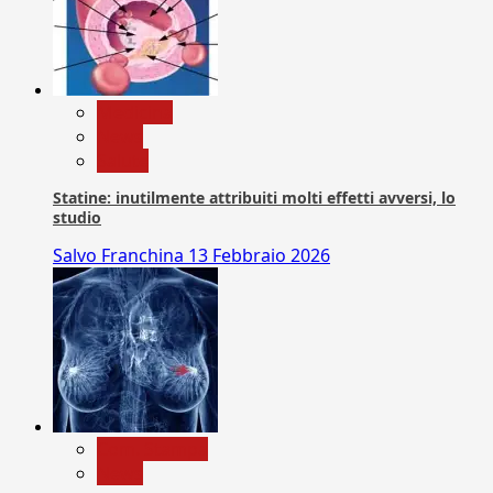
Medicina
News
Salute
Statine: inutilmente attribuiti molti effetti avversi, lo
studio
Salvo Franchina
13 Febbraio 2026
Com. Stampa
News