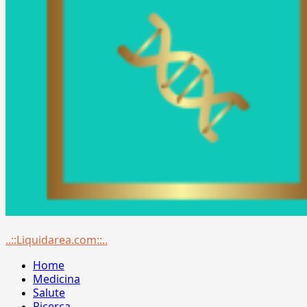
Menu
..::Liquidarea.com::..
principale
Home
Medicina
Salute
Ricerca