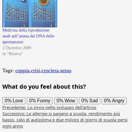
Medicina della riproduzione:
studi sull’anima del DNA dello
spermatozoo
2 Dicembre 2009
In "Ricerca"
Tags:
coppia
,
crisi
,
crociera
,
sesso
What do you feel about this?
0%
Love
0%
Funny
0%
Wow
0%
Sad
0%
Angry
Navigazione
Precedente:
Lo zinco nello sviluppo dell’artrosi
Successivo:
Le allergie si pagano a scuola, rendimento più
articolo
basso, calo di autostima e due milioni di giorni di scuola persi
ogni anno