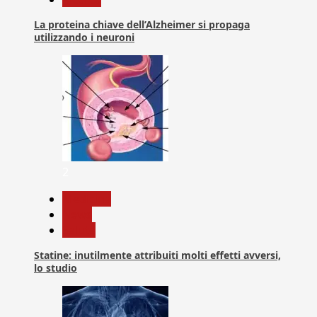
La proteina chiave dell’Alzheimer si propaga
utilizzando i neuroni
2
Medicina
News
Salute
Statine: inutilmente attribuiti molti effetti avversi,
lo studio