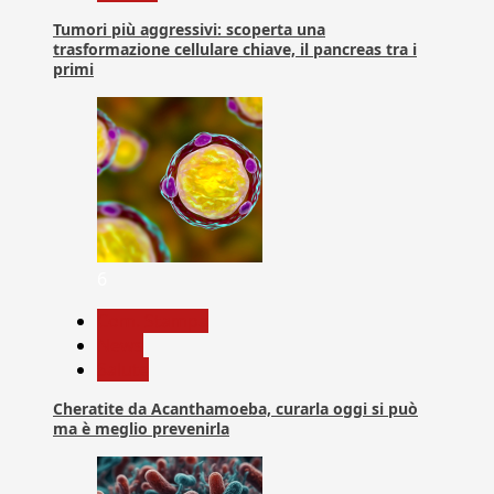
Tumori più aggressivi: scoperta una
trasformazione cellulare chiave, il pancreas tra i
primi
6
Com. Stampa
News
Salute
Cheratite da Acanthamoeba, curarla oggi si può
ma è meglio prevenirla