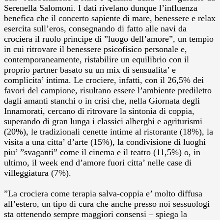
Serenella Salomoni.
I dati rivelano dunque l’influenza
benefica che il concerto sapiente di mare, benessere e relax
esercita sull’eros, consegnando di fatto alle navi da
crociera il ruolo principe di ”luogo dell’amore”, un tempio
in cui ritrovare il benessere psicofisico personale e,
contemporaneamente, ristabilire un equilibrio con il
proprio partner basato su un mix di sensualita’ e
complicita’ intima. Le crociere, infatti, con il 26,5% dei
favori del campione, risultano essere l’ambiente prediletto
dagli amanti stanchi o in crisi che, nella Giornata degli
Innamorati, cercano di ritrovare la sintonia di coppia,
superando di gran lunga i classici alberghi e agriturismi
(20%), le tradizionali cenette intime al ristorante (18%), la
visita a una citta’ d’arte (15%), la condivisione di luoghi
piu’ ”svaganti” come il cinema e il teatro (11,5%) o, in
ultimo, il week end d’amore fuori citta’ nelle case di
villeggiatura (7%).
”La crociera come terapia salva-coppia e’ molto diffusa
all’estero, un tipo di cura che anche presso noi sessuologi
sta ottenendo sempre maggiori consensi – spiega la