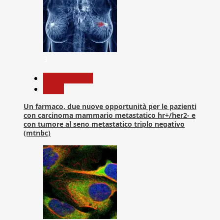
3
Com. Stampa
News
Un farmaco, due nuove opportunità per le pazienti
con carcinoma mammario metastatico hr+/her2- e
con tumore al seno metastatico triplo negativo
(mtnbc)