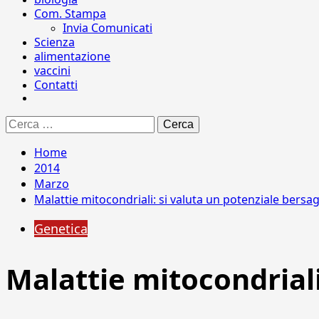
Com. Stampa
Invia Comunicati
Scienza
alimentazione
vaccini
Contatti
Ricerca
per:
Home
2014
Marzo
Malattie mitocondriali: si valuta un potenziale bersag
Genetica
Malattie mitocondriali