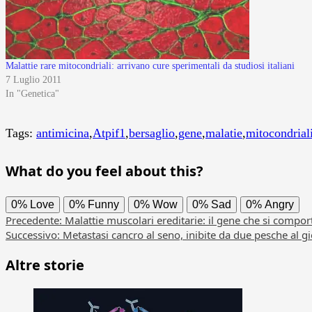
Malattie rare mitocondriali: arrivano cure sperimentali da studiosi italiani
7 Luglio 2011
In "Genetica"
Tags:
antimicina
,
Atpif1
,
bersaglio
,
gene
,
malatie
,
mitocondrial
What do you feel about this?
0%
Love
0%
Funny
0%
Wow
0%
Sad
0%
Angry
Navigazione
Precedente:
Malattie muscolari ereditarie: il gene che si compo
Successivo:
Metastasi cancro al seno, inibite da due pesche al g
articolo
Altre storie