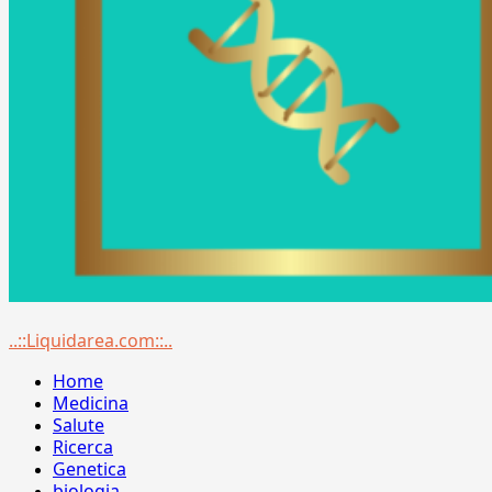
Menu
..::Liquidarea.com::..
principale
Home
Medicina
Salute
Ricerca
Genetica
biologia