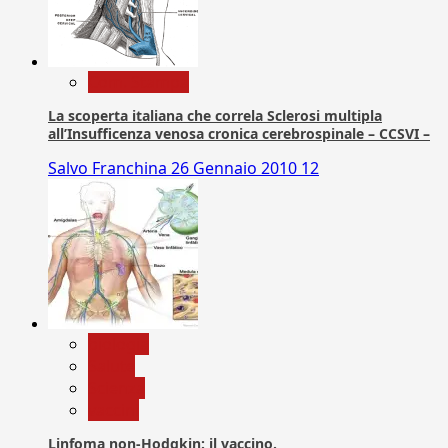
Com. Stampa
La scoperta italiana che correla Sclerosi multipla
all’Insufficenza venosa cronica cerebrospinale – CCSVI –
Salvo Franchina
26 Gennaio 2010
12
biologia
Salute
Scienza
vaccini
Linfoma non-Hodgkin: il vaccino.