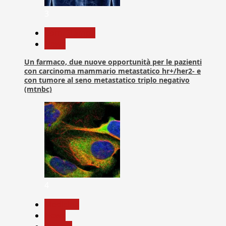
3
Com. Stampa
News
Un farmaco, due nuove opportunità per le pazienti
con carcinoma mammario metastatico hr+/her2- e
con tumore al seno metastatico triplo negativo
(mtnbc)
4
Medicina
News