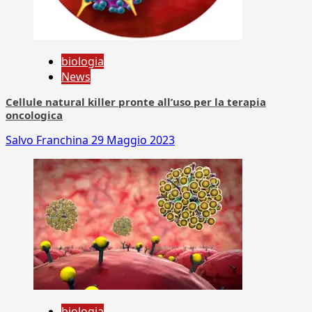
biologia
News
Cellule natural killer pronte all’uso per la terapia
oncologica
Salvo Franchina
29 Maggio 2023
biologia