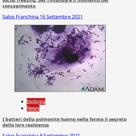
social freezing, per rimandare il momento del
concepimento
Salvo Franchina
16 Settembre 2021
biologia
News
I batteri della polmonite hanno nella forma il segreto
della loro resistenza
Salvo Franchina
9 Settembre 2021