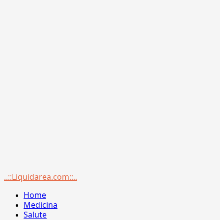
Menu
..::Liquidarea.com::..
principale
Home
Medicina
Salute