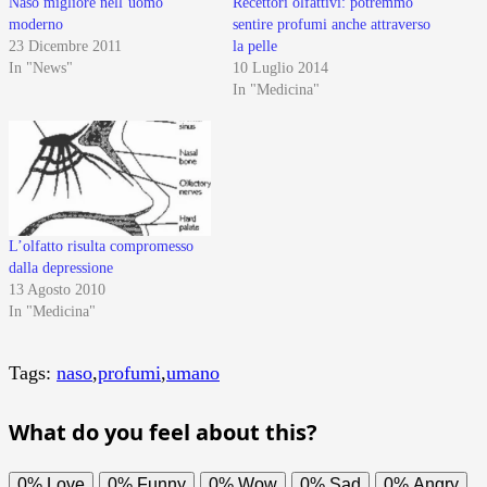
Naso migliore nell’uomo
Recettori olfattivi: potremmo
moderno
sentire profumi anche attraverso
23 Dicembre 2011
la pelle
In "News"
10 Luglio 2014
In "Medicina"
L’olfatto risulta compromesso
dalla depressione
13 Agosto 2010
In "Medicina"
Tags:
naso
,
profumi
,
umano
What do you feel about this?
0%
Love
0%
Funny
0%
Wow
0%
Sad
0%
Angry