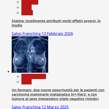
Medicina
News
Salute
Statine: inutilmente attribuiti molti effetti avversi, lo
studio
Salvo Franchina
13 Febbraio 2026
Com. Stampa
News
Un farmaco, due nuove opportunità per le pazienti con
carcinoma mammario metastatico hr+/her2- e con
tumore al seno metastatico triplo negativo (mtnbc)
Salvo Franchina
12 Marzo 2025