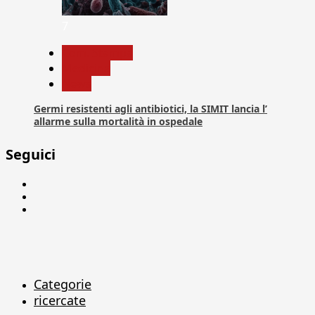
7
Com. Stampa
Medicina
News
Germi resistenti agli antibiotici, la SIMIT lancia l’
allarme sulla mortalità in ospedale
Seguici
Facebook
Linkedin
X
Categorie
ricercate