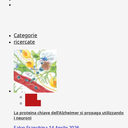
X
Categorie
ricercate
News
Ricerca
La proteina chiave dell’Alzheimer si propaga utilizzando
i neuroni
Salvo Franchina
14 Aprile 2026