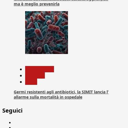
ma è meglio prevenirla
7
Com. Stampa
Medicina
News
Germi resistenti agli antibiotici, la SIMIT lancia l’
allarme sulla mortalità in ospedale
Seguici
Facebook
Linkedin