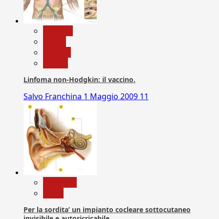
biologia
Salute
Scienza
vaccini
Linfoma non-Hodgkin: il vaccino.
Salvo Franchina
1 Maggio 2009
11
Medicina
News
Per la sordita’ un impianto cocleare sottocutaneo
invisibile e autoricricabile