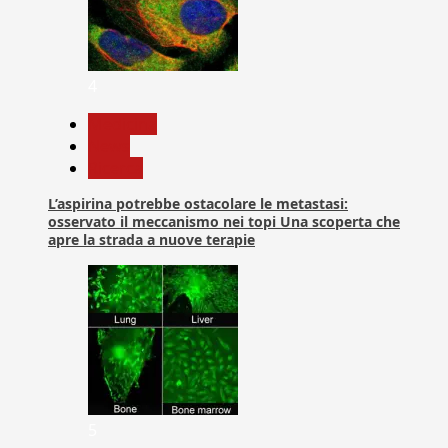
4
Medicina
News
Ricerca
L’aspirina potrebbe ostacolare le metastasi:
osservato il meccanismo nei topi Una scoperta che
apre la strada a nuove terapie
5