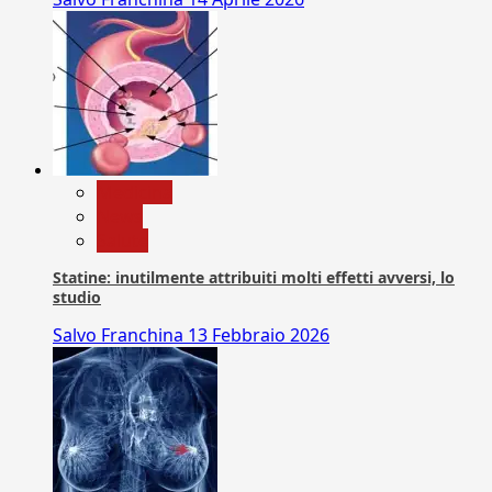
Medicina
News
Salute
Statine: inutilmente attribuiti molti effetti avversi, lo
studio
Salvo Franchina
13 Febbraio 2026