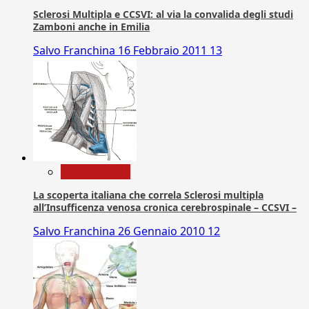
Sclerosi Multipla e CCSVI: al via la convalida degli studi
Zamboni anche in Emilia
Salvo Franchina
16 Febbraio 2011
13
Com. Stampa
La scoperta italiana che correla Sclerosi multipla
all’Insufficenza venosa cronica cerebrospinale – CCSVI –
Salvo Franchina
26 Gennaio 2010
12