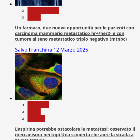
Com. Stampa
News
Un farmaco, due nuove opportunità per le pazienti con
carcinoma mammario metastatico hr+/her2- e con
tumore al seno metastatico triplo negativo (mtnbc)
Salvo Franchina
12 Marzo 2025
Medicina
News
Ricerca
L’aspirina potrebbe ostacolare le metastasi: osservato il
meccanismo nei topi Una scoperta che apre la strada a