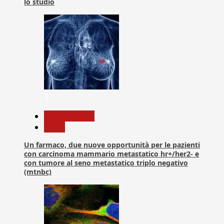
lo studio
3
Com. Stampa
News
Un farmaco, due nuove opportunità per le pazienti
con carcinoma mammario metastatico hr+/her2- e
con tumore al seno metastatico triplo negativo
(mtnbc)