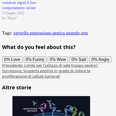
vertebrati regola il loro
comportamento sociale
3 Giugno 2012
In "News"
Tags:
cervello
,
espressione
,
genica
,
neurale
,
rete
What do you feel about this?
0%
Love
0%
Funny
0%
Wow
0%
Sad
0%
Angry
Navigazione
Precedente:
Limite per l’utilizzo di sale troppo severo?
Successivo:
Scoperto enzima in grado di inibire la
articolo
proliferazione di cellule tumorali
Altre storie