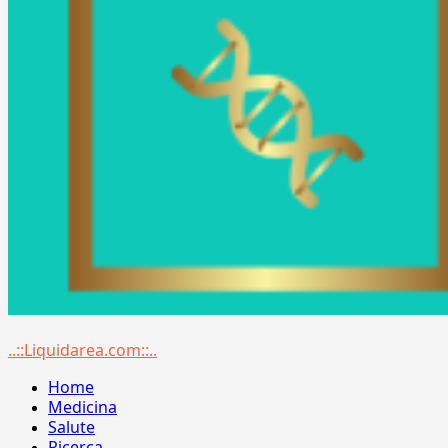
Menu
..::Liquidarea.com::..
principale
Home
Medicina
Salute
Ricerca