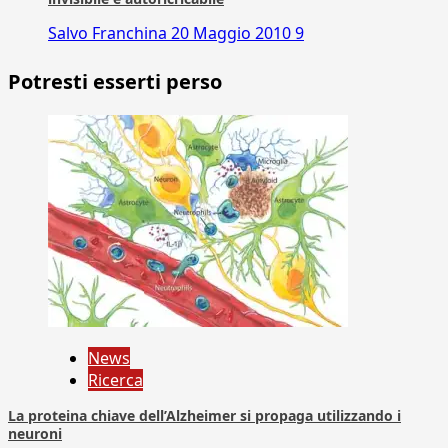
Salvo Franchina
20 Maggio 2010
9
Potresti esserti perso
News
Ricerca
La proteina chiave dell’Alzheimer si propaga utilizzando i
neuroni