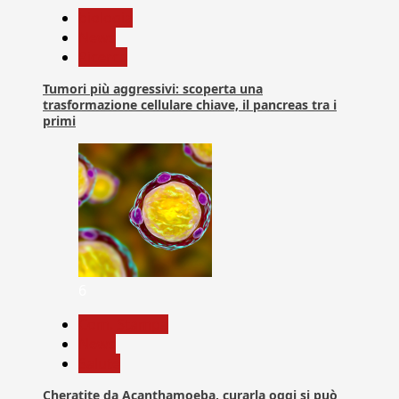
biologia
News
Ricerca
Tumori più aggressivi: scoperta una
trasformazione cellulare chiave, il pancreas tra i
primi
6
Com. Stampa
News
Salute
Cheratite da Acanthamoeba, curarla oggi si può