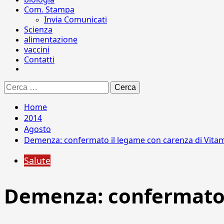
Com. Stampa
Invia Comunicati
Scienza
alimentazione
vaccini
Contatti
Ricerca
per:
Home
2014
Agosto
Demenza: confermato il legame con carenza di Vita
Salute
Demenza: confermato 