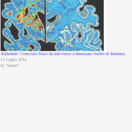
Alzheimer: l’esercizio fisico da solo riesce a dimezzare rischio di demenza
15 Luglio 2014
In "Salute"