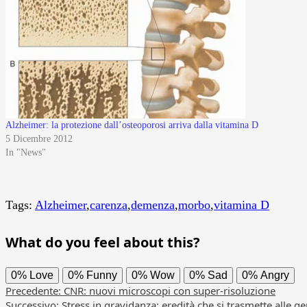
Alzheimer: la protezione dall’osteoporosi arriva dalla vitamina D
5 Dicembre 2012
In "News"
Tags:
Alzheimer
,
carenza
,
demenza
,
morbo
,
vitamina D
What do you feel about this?
0%
Love
0%
Funny
0%
Wow
0%
Sad
0%
Angry
Navigazione
Precedente:
CNR: nuovi microscopi con super-risoluzione
Successivo:
Stress in gravidanza: eredità che si trasmette alle g