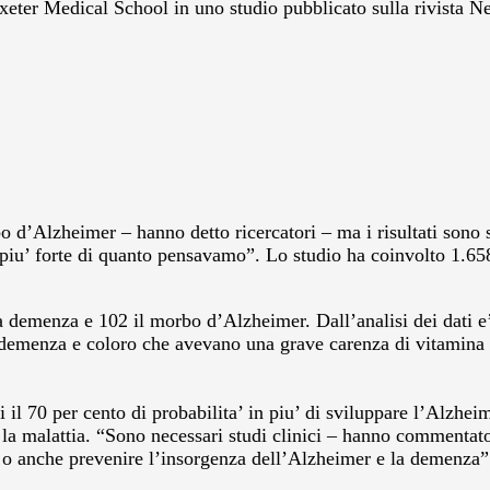
xeter Medical School in uno studio pubblicato sulla rivista N
o d’Alzheimer – hanno detto ricercatori – ma i risultati sono s
 piu’ forte di quanto pensavamo”. Lo studio ha coinvolto 1.65
 demenza e 102 il morbo d’Alzheimer. Dall’analisi dei dati e’
 demenza e coloro che avevano una grave carenza di vitamina D
i il 70 per cento di probabilita’ in piu’ di sviluppare l’Alzh
e la malattia. “Sono necessari studi clinici – hanno commentato 
 o anche prevenire l’insorgenza dell’Alzheimer e la demenza”