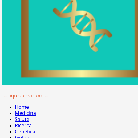
Menu
..::Liquidarea.com::..
principale
Home
Medicina
Salute
Ricerca
Genetica
biologia