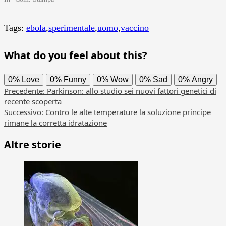
Tags:
ebola
,
sperimentale
,
uomo
,
vaccino
What do you feel about this?
0%
Love
0%
Funny
0%
Wow
0%
Sad
0%
Angry
Navigazione
Precedente:
Parkinson: allo studio sei nuovi fattori genetici di
recente scoperta
articolo
Successivo:
Contro le alte temperature la soluzione principe
rimane la corretta idratazione
Altre storie