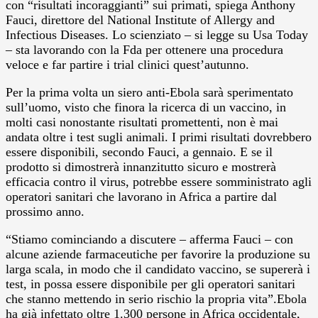
con “risultati incoraggianti” sui primati, spiega Anthony
Fauci, direttore del National Institute of Allergy and
Infectious Diseases. Lo scienziato – si legge su Usa Today
– sta lavorando con la Fda per ottenere una procedura
veloce e far partire i trial clinici quest’autunno.
Per la prima volta un siero anti-Ebola sarà sperimentato
sull’uomo, visto che finora la ricerca di un vaccino, in
molti casi nonostante risultati promettenti, non è mai
andata oltre i test sugli animali. I primi risultati dovrebbero
essere disponibili, secondo Fauci, a gennaio. E se il
prodotto si dimostrerà innanzitutto sicuro e mostrerà
efficacia contro il virus, potrebbe essere somministrato agli
operatori sanitari che lavorano in Africa a partire dal
prossimo anno.
“Stiamo cominciando a discutere – afferma Fauci – con
alcune aziende farmaceutiche per favorire la produzione su
larga scala, in modo che il candidato vaccino, se supererà i
test, in possa essere disponibile per gli operatori sanitari
che stanno mettendo in serio rischio la propria vita”.Ebola
ha già infettato oltre 1.300 persone in Africa occidentale,