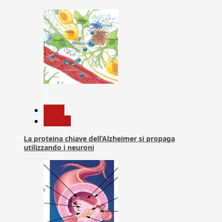
1
News
Ricerca
La proteina chiave dell’Alzheimer si propaga
utilizzando i neuroni