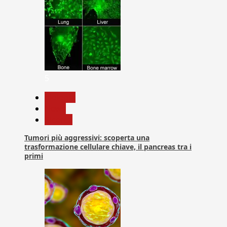
5
biologia
News
Ricerca
Tumori più aggressivi: scoperta una
trasformazione cellulare chiave, il pancreas tra i
primi