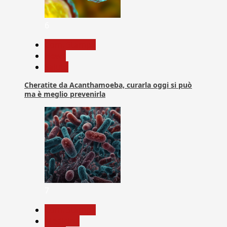
6
Com. Stampa
News
Salute
Cheratite da Acanthamoeba, curarla oggi si può
ma è meglio prevenirla
7
Com. Stampa
Medicina