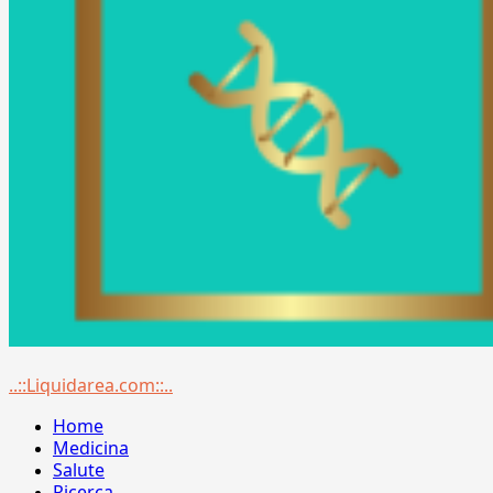
Menu
..::Liquidarea.com::..
principale
Home
Medicina
Salute
Ricerca