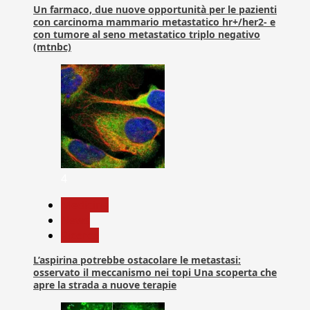
Un farmaco, due nuove opportunità per le pazienti
con carcinoma mammario metastatico hr+/her2- e
con tumore al seno metastatico triplo negativo
(mtnbc)
4
Medicina
News
Ricerca
L’aspirina potrebbe ostacolare le metastasi:
osservato il meccanismo nei topi Una scoperta che
apre la strada a nuove terapie