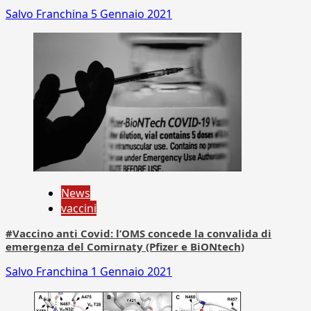
Salvo Franchina
5 Gennaio 2021
News
vaccini
#Vaccino anti Covid: l’OMS concede la convalida di
emergenza del Comirnaty (Pfizer e BiONtech)
Salvo Franchina
1 Gennaio 2021