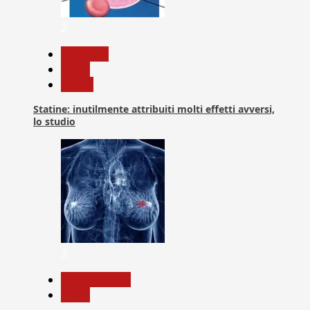
2
Medicina
News
Salute
Statine: inutilmente attribuiti molti effetti avversi,
lo studio
3
Com. Stampa
News