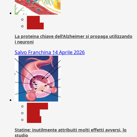
News
Ricerca
La proteina chiave dell’Alzheimer si propaga utilizzando
i neuroni
Salvo Franchina
14 Aprile 2026
Medicina
News
Salute
Statine: inutilmente attribuiti molti effetti avversi, lo
studio