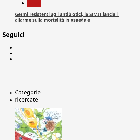
News
Germi resistenti agli antibiotici, la SIMIT lancia l’
allarme sulla mortalità in ospedale
Seguici
Facebook
Linkedin
X
Categorie
ricercate