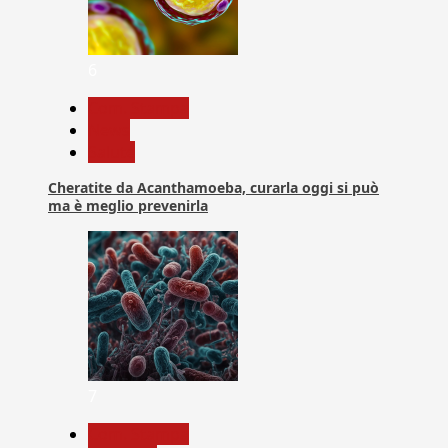
6
Com. Stampa
News
Salute
Cheratite da Acanthamoeba, curarla oggi si può
ma è meglio prevenirla
7
Com. Stampa