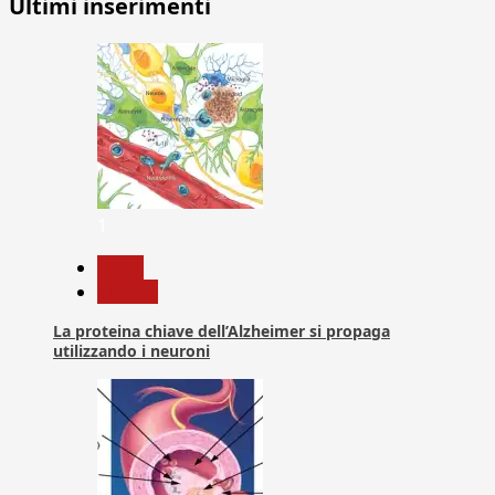
Ultimi inserimenti
articoli
1
News
Ricerca
La proteina chiave dell’Alzheimer si propaga
utilizzando i neuroni