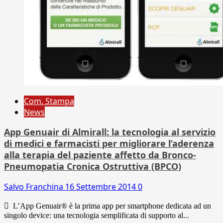
Com. Stampa
News
App Genuair di Almirall: la tecnologia al servizio
di medici e farmacisti per migliorare l’aderenza
alla terapia del paziente affetto da Bronco-
Pneumopatia Cronica Ostruttiva (BPCO)
Salvo Franchina
16 Settembre 2014
0
 L’App Genuair® è la prima app per smartphone dedicata ad un
singolo device: una tecnologia semplificata di supporto al...