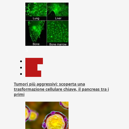
5
biologia
News
Ricerca
Tumori più aggressivi: scoperta una
trasformazione cellulare chiave, il pancreas tra i
primi