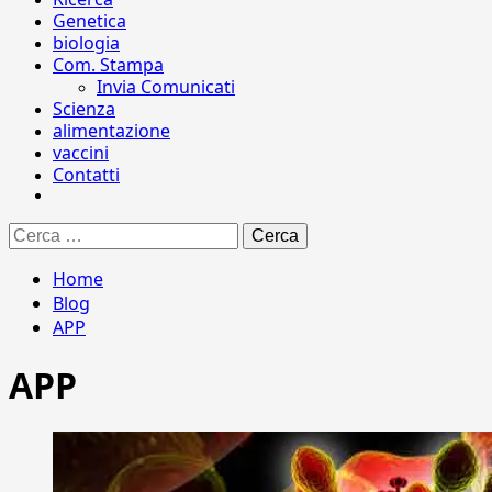
Genetica
biologia
Com. Stampa
Invia Comunicati
Scienza
alimentazione
vaccini
Contatti
Ricerca
per:
Home
Blog
APP
APP