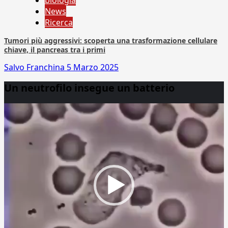
biologia
News
Ricerca
Tumori più aggressivi: scoperta una trasformazione cellulare
chiave, il pancreas tra i primi
Salvo Franchina
5 Marzo 2025
Un neutrofilo insegue un batterio
Video
Player