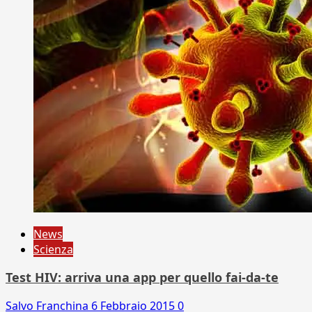
News
Scienza
Test HIV: arriva una app per quello fai-da-te
Salvo Franchina
6 Febbraio 2015
0