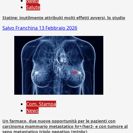
News
Salute
Statine: inutilmente attribuiti molti effetti avversi, lo studio
Salvo Franchina
13 Febbraio 2026
Com. Stampa
News
Un farmaco, due nuove opportunità per le pazienti con
carcinoma mammario metastatico hr+/her2- e con tumore al
seno metastatico triplo negativo (mtnbc)