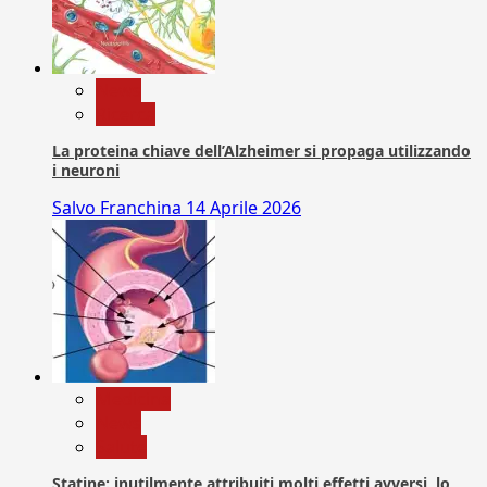
News
Ricerca
La proteina chiave dell’Alzheimer si propaga utilizzando
i neuroni
Salvo Franchina
14 Aprile 2026
Medicina
News
Salute
Statine: inutilmente attribuiti molti effetti avversi, lo