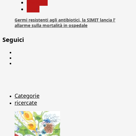
Medicina
News
Germi resistenti agli antibiotici, la SIMIT lancia l’
allarme sulla mortalità in ospedale
Seguici
Facebook
Linkedin
X
Categorie
ricercate