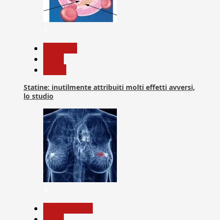
2
Medicina
News
Salute
Statine: inutilmente attribuiti molti effetti avversi,
lo studio
3
Com. Stampa
News