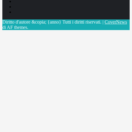
Facebook
Linkedin
X
Diritto d'autore &copia; {anno} Tutti i diritti riservati.
|
CoverNews
di AF themes.