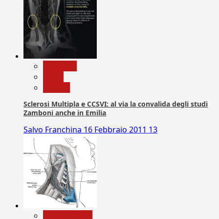
Medicina
News
Ricerca
Sclerosi Multipla e CCSVI: al via la convalida degli studi
Zamboni anche in Emilia
Salvo Franchina
16 Febbraio 2011
13
Com. Stampa