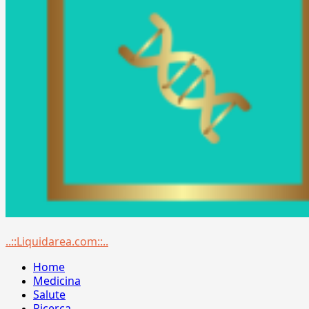
Menu
..::Liquidarea.com::..
principale
Home
Medicina
Salute
Ricerca