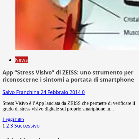
News
App “Stress Visivo” di ZEISS: uno strumento per
riconoscerne i sintomi a portata di smartphone
Salvo Franchina
24 Febbraio 2014
0
Stress Visivo è l’App lanciata da ZEISS che permette di verificare il
grado di stress visivo digitale sul proprio smartphone in...
Leggi tutto
Paginazione
2
3
Successivo
1
degli