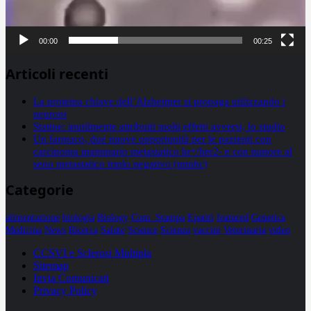
00:00
00:25
Articoli recenti
La proteina chiave dell’Alzheimer si propaga utilizzando i
neuroni
Statine: inutilmente attribuiti molti effetti avversi, lo studio
Un farmaco, due nuove opportunità per le pazienti con
carcinoma mammario metastatico hr+/her2- e con tumore al
seno metastatico triplo negativo (mtnbc)
Categorie
alimentazione
biologia
Biology
Com. Stampa
Epatiti
featured
Genetica
Medicina
News
Ricerca
Salute
Science
Scienza
vaccini
Veterinaria
video
CCSVI e Sclerosi Multipla
Sitemap
Invia Comunicati
Privacy Policy