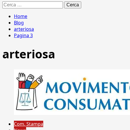
Ricerca
per:
Home
Blog
arteriosa
Pagina 3
arteriosa
Com. Stampa