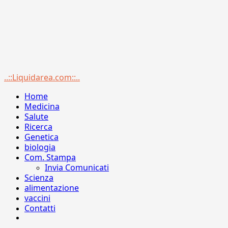
Menu
..::Liquidarea.com::..
principale
Home
Medicina
Salute
Ricerca
Genetica
biologia
Com. Stampa
Invia Comunicati
Scienza
alimentazione
vaccini
Contatti