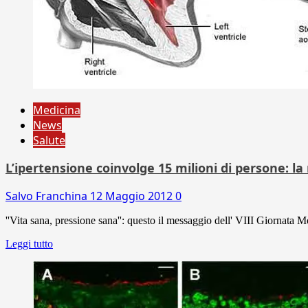
Medicina
News
Salute
L’ipertensione coinvolge 15 milioni di persone: la
Salvo Franchina
12 Maggio 2012
0
''Vita sana, pressione sana'': questo il messaggio dell' VIII Giornata
Leggi tutto