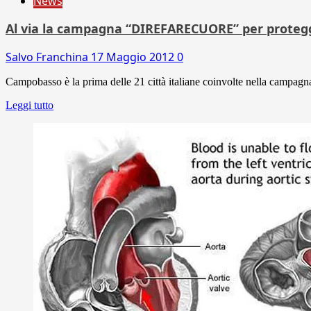
News
Al via la campagna “DIREFARECUORE” per protegge
Salvo Franchina
17 Maggio 2012
0
Campobasso è la prima delle 21 città italiane coinvolte nella campagn
Leggi tutto