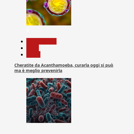
6
Com. Stampa
News
Salute
Cheratite da Acanthamoeba, curarla oggi si può
ma è meglio prevenirla
7