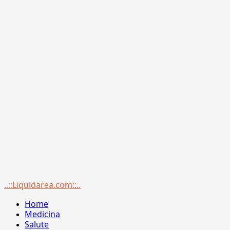
Menu
..::Liquidarea.com::..
principale
Home
Medicina
Salute