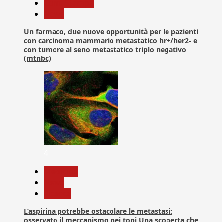
Com. Stampa
News
Un farmaco, due nuove opportunità per le pazienti
con carcinoma mammario metastatico hr+/her2- e
con tumore al seno metastatico triplo negativo
(mtnbc)
4
Medicina
News
Ricerca
L’aspirina potrebbe ostacolare le metastasi:
osservato il meccanismo nei topi Una scoperta che