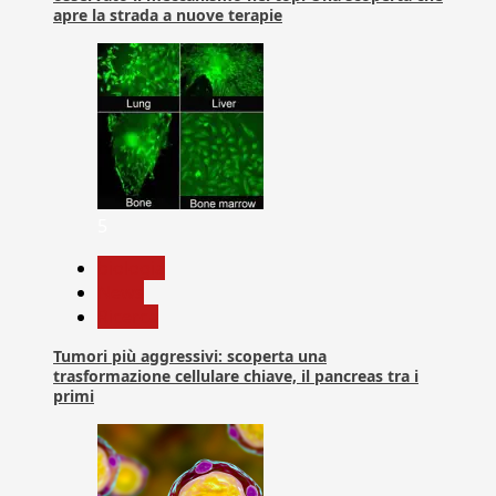
apre la strada a nuove terapie
5
biologia
News
Ricerca
Tumori più aggressivi: scoperta una
trasformazione cellulare chiave, il pancreas tra i
primi