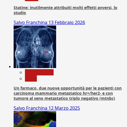
Statine: inutilmente attribuiti molti effetti avversi, lo
studio
Salvo Franchina
13 Febbraio 2026
Com. Stampa
News
Un farmaco, due nuove opportunità per le pazienti con
carcinoma mammario metastatico hr+/her2- e con
tumore al seno metastatico triplo negativo (mtnbc)
Salvo Franchina
12 Marzo 2025