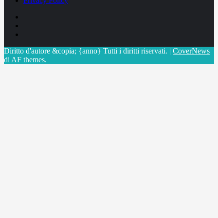
Privacy Policy
Facebook
Linkedin
X
Diritto d'autore &copia; {anno} Tutti i diritti riservati.
|
CoverNews
di AF themes.