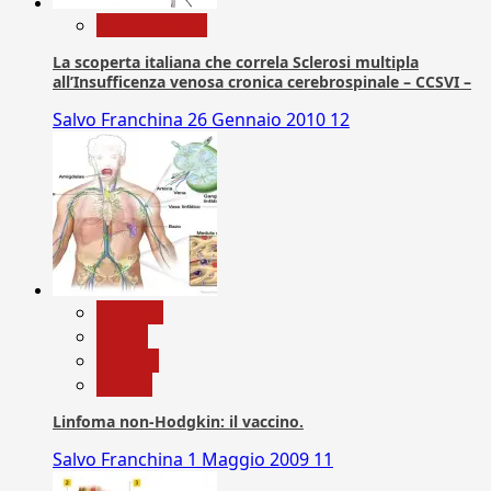
Com. Stampa
La scoperta italiana che correla Sclerosi multipla
all’Insufficenza venosa cronica cerebrospinale – CCSVI –
Salvo Franchina
26 Gennaio 2010
12
biologia
Salute
Scienza
vaccini
Linfoma non-Hodgkin: il vaccino.
Salvo Franchina
1 Maggio 2009
11