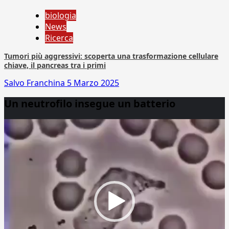
biologia
News
Ricerca
Tumori più aggressivi: scoperta una trasformazione cellulare
chiave, il pancreas tra i primi
Salvo Franchina
5 Marzo 2025
Un neutrofilo insegue un batterio
Video
Player