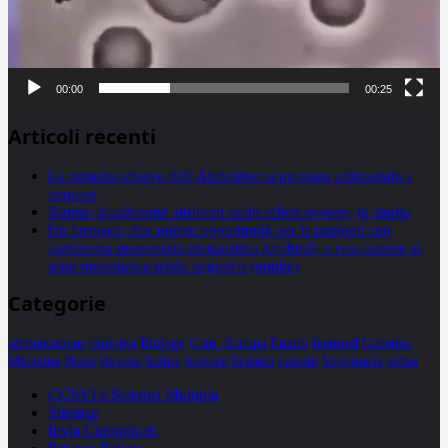
00:00
00:25
Articoli recenti
La proteina chiave dell’Alzheimer si propaga utilizzando i
neuroni
Statine: inutilmente attribuiti molti effetti avversi, lo studio
Un farmaco, due nuove opportunità per le pazienti con
carcinoma mammario metastatico hr+/her2- e con tumore al
seno metastatico triplo negativo (mtnbc)
Categorie
alimentazione
biologia
Biology
Com. Stampa
Epatiti
featured
Genetica
Medicina
News
Ricerca
Salute
Science
Scienza
vaccini
Veterinaria
video
CCSVI e Sclerosi Multipla
Sitemap
Invia Comunicati