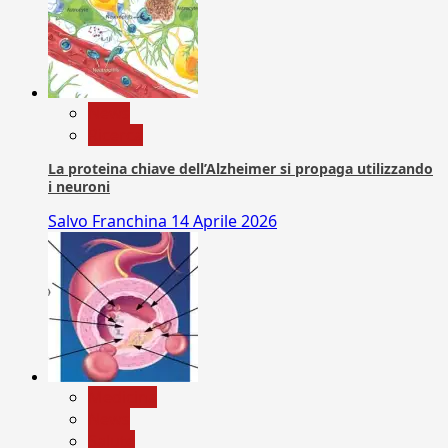
News
Ricerca
La proteina chiave dell’Alzheimer si propaga utilizzando
i neuroni
Salvo Franchina
14 Aprile 2026
Medicina
News
Salute