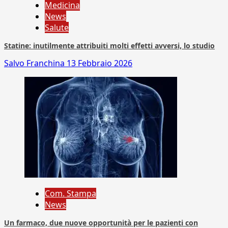
Medicina
News
Salute
Statine: inutilmente attribuiti molti effetti avversi, lo studio
Salvo Franchina
13 Febbraio 2026
Com. Stampa
News
Un farmaco, due nuove opportunità per le pazienti con