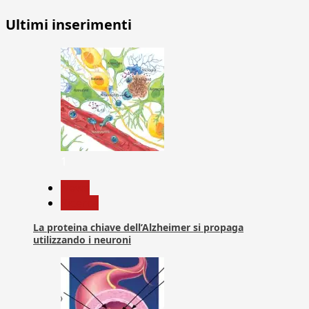
degli
Ultimi inserimenti
articoli
1
News
Ricerca
La proteina chiave dell’Alzheimer si propaga
utilizzando i neuroni