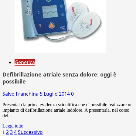
Genetica
Defibrillazione atriale senza dolore: oggi è
possibile
Salvo Franchina
5 Luglio 2014
0
Presentata la prima evidenza scientifica che e' possibile realizzare un
impianto di defibrillazione atriale indolore. A presentarla, nel corso
del...
Leggi tutto
Paginazione
2
3
4
Successivo
1