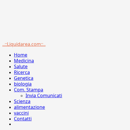
Menu
..::Liquidarea.com::..
principale
Home
Medicina
Salute
Ricerca
Genetica
biologia
Com. Stampa
Invia Comunicati
Scienza
alimentazione
vaccini
Contatti