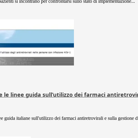
pazienti si incontrano per confrontarsi sullo stato di implementazione...
 le linee guida sull’utilizzo dei farmaci antiretrovir
 guida italiane sull'utilizzo dei farmaci antiretrovirali e sulla gestione d