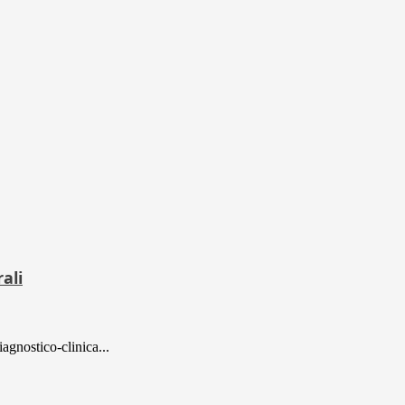
ali
iagnostico-clinica...