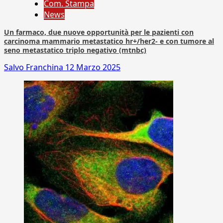
Com. Stampa
News
Un farmaco, due nuove opportunità per le pazienti con
carcinoma mammario metastatico hr+/her2- e con tumore al
seno metastatico triplo negativo (mtnbc)
Salvo Franchina
12 Marzo 2025