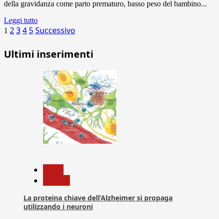
della gravidanza come parto prematuro, basso peso del bambino...
Leggi tutto
Paginazione
2
3
4
5
Successivo
1
degli
Ultimi inserimenti
articoli
1
News
Ricerca
La proteina chiave dell’Alzheimer si propaga
utilizzando i neuroni