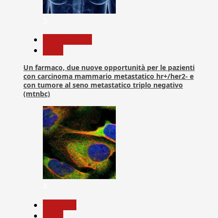
3
Com. Stampa
News
Un farmaco, due nuove opportunità per le pazienti
con carcinoma mammario metastatico hr+/her2- e
con tumore al seno metastatico triplo negativo
(mtnbc)
4
Medicina
News