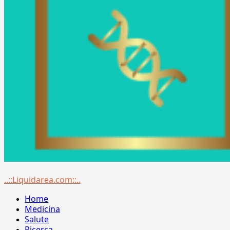
Menu
..::Liquidarea.com::..
principale
Home
Medicina
Salute
Ricerca