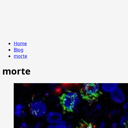
Home
Blog
morte
morte