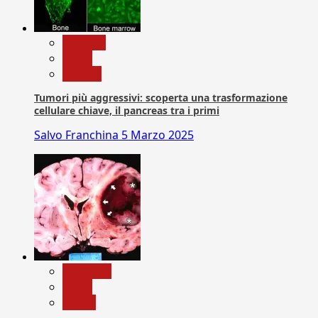
biologia
News
Ricerca
Tumori più aggressivi: scoperta una trasformazione
cellulare chiave, il pancreas tra i primi
Salvo Franchina
5 Marzo 2025
Medicina
News
Salute