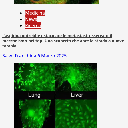
Medicina
News
Ricerca
L’aspirina potrebbe ostacolare le metastasi: osservato il
meccanismo nei topi Una scoperta che apre la strada a nuove
terapie
Salvo Franchina
6 Marzo 2025