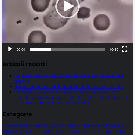
00:00
00:25
Articoli recenti
La proteina chiave dell’Alzheimer si propaga utilizzando i
neuroni
Statine: inutilmente attribuiti molti effetti avversi, lo studio
Un farmaco, due nuove opportunità per le pazienti con
carcinoma mammario metastatico hr+/her2- e con tumore al
seno metastatico triplo negativo (mtnbc)
Categorie
alimentazione
biologia
Biology
Com. Stampa
Epatiti
featured
Genetica
Medicina
News
Ricerca
Salute
Science
Scienza
vaccini
Veterinaria
video