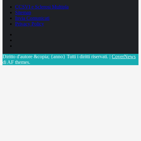
CCSVI e Sclerosi Multipla
Sitemap
Invia Comunicati
Privacy Policy
Facebook
Linkedin
X
Diritto d'autore &copia; {anno} Tutti i diritti riservati.
|
CoverNews
di AF themes.