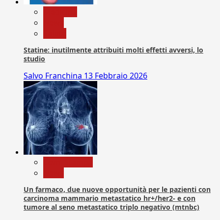
Medicina
News
Salute
Statine: inutilmente attribuiti molti effetti avversi, lo
studio
Salvo Franchina
13 Febbraio 2026
Com. Stampa
News
Un farmaco, due nuove opportunità per le pazienti con
carcinoma mammario metastatico hr+/her2- e con
tumore al seno metastatico triplo negativo (mtnbc)