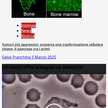
biologia
News
Ricerca
Tumori più aggressivi: scoperta una trasformazione cellulare
chiave, il pancreas tra i primi
Salvo Franchina
5 Marzo 2025
Un neutrofilo insegue un batterio
Video
Player