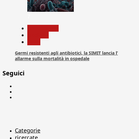
7
Com. Stampa
Medicina
News
Germi resistenti agli antibiotici, la SIMIT lancia l’
allarme sulla mortalità in ospedale
Seguici
Facebook
Linkedin
X
Categorie
ricercate