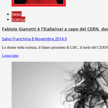
News
Scienza
Fabiola Gianotti è l’Italia(na) a capo del CERN, do
Salvo Franchina
8 Novembre 2014
0
Le donne nella scienza, il futuro prossimo di LHC, il ruolo del CERN e
Leggi tutto