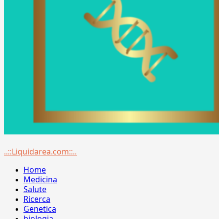
Menu
..::Liquidarea.com::..
principale
Home
Medicina
Salute
Ricerca
Genetica
biologia