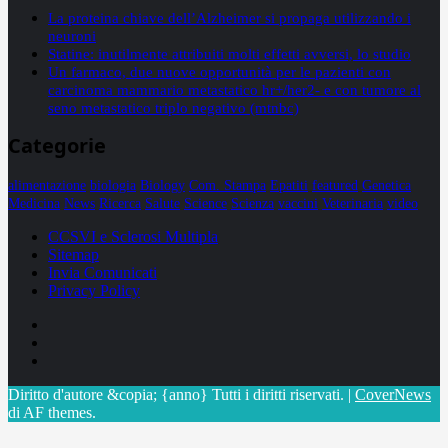
La proteina chiave dell’Alzheimer si propaga utilizzando i
neuroni
Statine: inutilmente attribuiti molti effetti avversi, lo studio
Un farmaco, due nuove opportunità per le pazienti con
carcinoma mammario metastatico hr+/her2- e con tumore al
seno metastatico triplo negativo (mtnbc)
Categorie
alimentazione
biologia
Biology
Com. Stampa
Epatiti
featured
Genetica
Medicina
News
Ricerca
Salute
Science
Scienza
vaccini
Veterinaria
video
CCSVI e Sclerosi Multipla
Sitemap
Invia Comunicati
Privacy Policy
Facebook
Linkedin
X
Diritto d'autore &copia; {anno} Tutti i diritti riservati.
|
CoverNews
di AF themes.