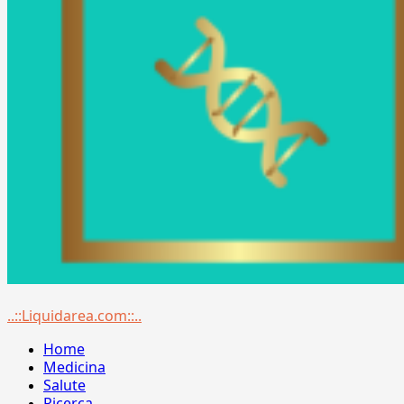
Menu
..::Liquidarea.com::..
principale
Home
Medicina
Salute
Ricerca