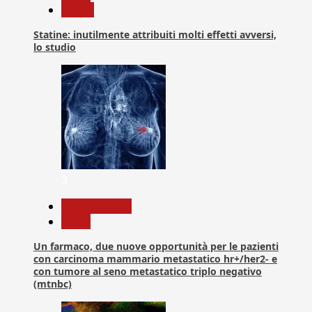
Salute
Statine: inutilmente attribuiti molti effetti avversi,
lo studio
3
Com. Stampa
News
Un farmaco, due nuove opportunità per le pazienti
con carcinoma mammario metastatico hr+/her2- e
con tumore al seno metastatico triplo negativo
(mtnbc)