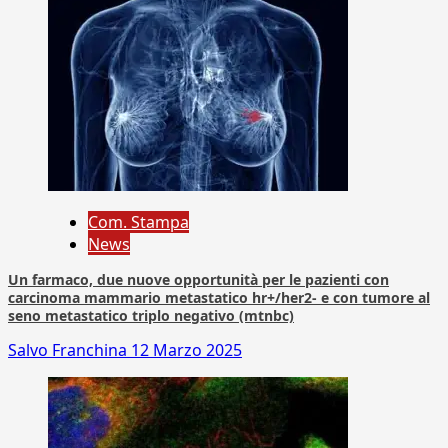
Com. Stampa
News
Un farmaco, due nuove opportunità per le pazienti con
carcinoma mammario metastatico hr+/her2- e con tumore al
seno metastatico triplo negativo (mtnbc)
Salvo Franchina
12 Marzo 2025