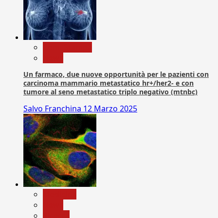
Com. Stampa
News
Un farmaco, due nuove opportunità per le pazienti con
carcinoma mammario metastatico hr+/her2- e con
tumore al seno metastatico triplo negativo (mtnbc)
Salvo Franchina
12 Marzo 2025
Medicina
News
Ricerca