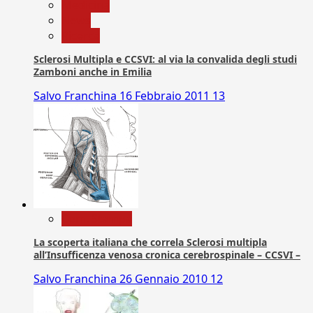
Medicina
News
Ricerca
Sclerosi Multipla e CCSVI: al via la convalida degli studi
Zamboni anche in Emilia
Salvo Franchina
16 Febbraio 2011
13
Com. Stampa
La scoperta italiana che correla Sclerosi multipla
all’Insufficenza venosa cronica cerebrospinale – CCSVI –
Salvo Franchina
26 Gennaio 2010
12