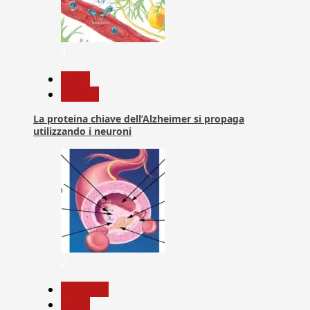
1
News
Ricerca
La proteina chiave dell’Alzheimer si propaga
utilizzando i neuroni
2
Medicina
News