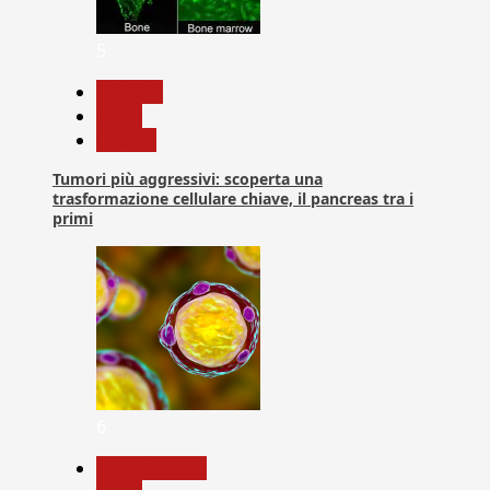
5
biologia
News
Ricerca
Tumori più aggressivi: scoperta una
trasformazione cellulare chiave, il pancreas tra i
primi
6
Com. Stampa