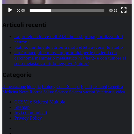
00:00
00:25
Articoli recenti
La proteina chiave dell’Alzheimer si propaga utilizzando i
neuroni
Statine: inutilmente attribuiti molti effetti avversi, lo studio
Un farmaco, due nuove opportunità per le pazienti con
carcinoma mammario metastatico hr+/her2- e con tumore al
seno metastatico triplo negativo (mtnbc)
Categorie
alimentazione
biologia
Biology
Com. Stampa
Epatiti
featured
Genetica
Medicina
News
Ricerca
Salute
Science
Scienza
vaccini
Veterinaria
video
CCSVI e Sclerosi Multipla
Sitemap
Invia Comunicati
Privacy Policy
Facebook
Linkedin