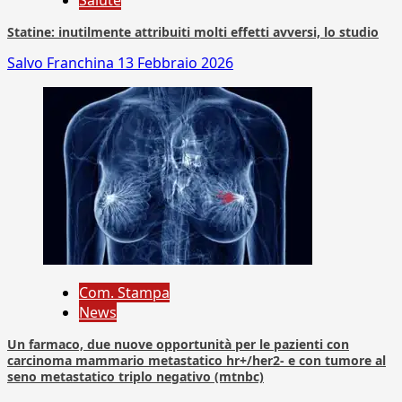
Salute
Statine: inutilmente attribuiti molti effetti avversi, lo studio
Salvo Franchina
13 Febbraio 2026
Com. Stampa
News
Un farmaco, due nuove opportunità per le pazienti con
carcinoma mammario metastatico hr+/her2- e con tumore al
seno metastatico triplo negativo (mtnbc)