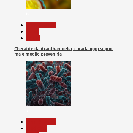
6
Com. Stampa
News
Salute
Cheratite da Acanthamoeba, curarla oggi si può
ma è meglio prevenirla
7
Com. Stampa
Medicina