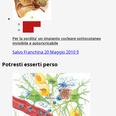
Medicina
News
Per la sordita’ un impianto cocleare sottocutaneo
invisibile e autoricricabile
Salvo Franchina
20 Maggio 2010
9
Potresti esserti perso