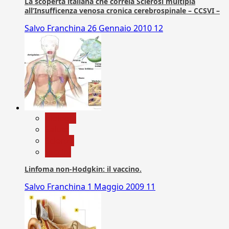
La scoperta italiana che correla Sclerosi multipla
all’Insufficenza venosa cronica cerebrospinale – CCSVI –
Salvo Franchina
26 Gennaio 2010
12
biologia
Salute
Scienza
vaccini
Linfoma non-Hodgkin: il vaccino.
Salvo Franchina
1 Maggio 2009
11