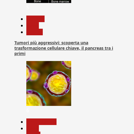
5
biologia
News
Ricerca
Tumori più aggressivi: scoperta una
trasformazione cellulare chiave, il pancreas tra i
primi
6
Com. Stampa
News