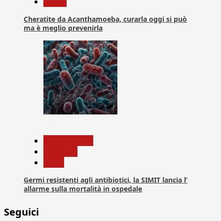
Salute
Cheratite da Acanthamoeba, curarla oggi si può
ma è meglio prevenirla
7
Com. Stampa
Medicina
News
Germi resistenti agli antibiotici, la SIMIT lancia l’
allarme sulla mortalità in ospedale
Seguici