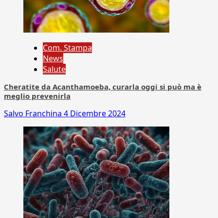
Com. Stampa
News
Salute
Cheratite da Acanthamoeba, curarla oggi si può ma è
meglio prevenirla
Salvo Franchina
4 Dicembre 2024