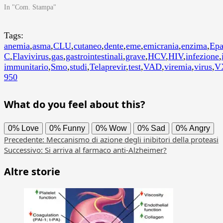
In "Com. Stampa"
Tags:
anemia
,
asma
,
CLU
,
cutaneo
,
dente
,
eme
,
emicrania
,
enzima
,
Epa
C
,
Flavivirus
,
gas
,
gastrointestinali
,
grave
,
HCV
,
HIV
,
infezione
,
immunitario
,
Smo
,
studi
,
Telaprevir
,
test
,
VAD
,
viremia
,
virus
,
V
950
What do you feel about this?
0%
Love
0%
Funny
0%
Wow
0%
Sad
0%
Angry
Navigazione
Precedente:
Meccanismo di azione degli inibitori della proteasi
Successivo:
Si arriva al farmaco anti-Alzheimer?
articolo
Altre storie