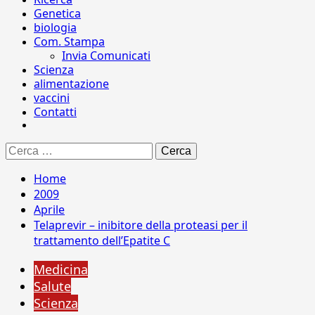
Genetica
biologia
Com. Stampa
Invia Comunicati
Scienza
alimentazione
vaccini
Contatti
Ricerca
per:
Home
2009
Aprile
Telaprevir – inibitore della proteasi per il
trattamento dell’Epatite C
Medicina
Salute
Scienza