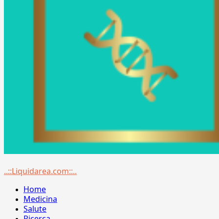
Menu
..::Liquidarea.com::..
principale
Home
Medicina
Salute
Ricerca