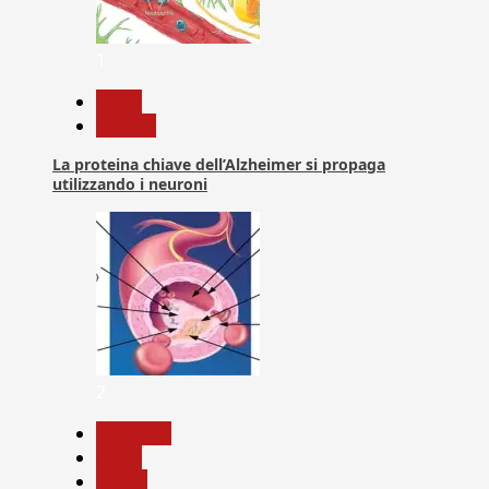
1
News
Ricerca
La proteina chiave dell’Alzheimer si propaga
utilizzando i neuroni
2
Medicina
News
Salute