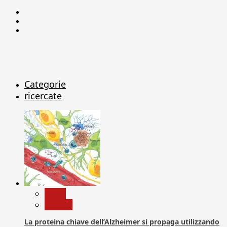
Facebook
Linkedin
X
Categorie
ricercate
News
Ricerca
La proteina chiave dell’Alzheimer si propaga utilizzando