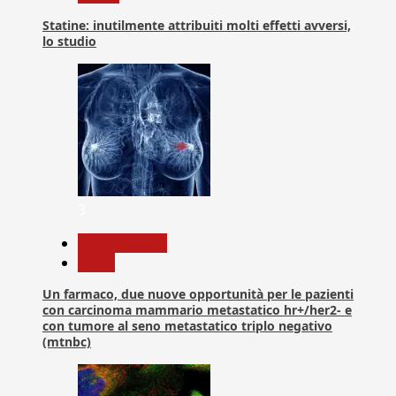
Statine: inutilmente attribuiti molti effetti avversi,
lo studio
3
Com. Stampa
News
Un farmaco, due nuove opportunità per le pazienti
con carcinoma mammario metastatico hr+/her2- e
con tumore al seno metastatico triplo negativo
(mtnbc)