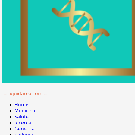
Menu
..::Liquidarea.com::..
principale
Home
Medicina
Salute
Ricerca
Genetica
biologia