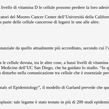
ello di vitamina D le cellule possono perdere la loro adesivit
cercatori del Moores Cancer Center dell’Università della Cali
 parte delle cellule cancerose di legarsi le une alle altre.
nziale da quello attualmente più accreditato, secondo cui l’
le cellule dovuta, tra le altre cose, a bassi livelli di vitami
f Medicine dell’UC San Diego, che ha guidato lo studio. “In 
un disturbo nella comunicazione tra cellule che è essenziale per
Annals of Epidemiology”, il modello di Garland prevede che q
lasie: tale legame è stato testato in più di 200 studi epidemio