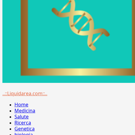
Menu
..::Liquidarea.com::..
principale
Home
Medicina
Salute
Ricerca
Genetica
biologia