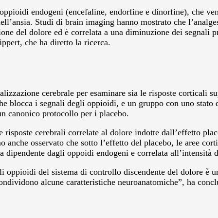
i oppioidi endogeni (encefaline, endorfine e dinorfine), che ve
ell’ansia. Studi di brain imaging hanno mostrato che l’analge
ione del dolore ed è correlata a una diminuzione dei segnali pro
pert, che ha diretto la ricerca.
alizzazione cerebrale per esaminare sia le risposte corticali su
e blocca i segnali degli oppioidi, e un gruppo con uno stato d
un canonico protocollo per i placebo.
 risposte cerebrali correlate al dolore indotte dall’effetto plac
nche osservato che sotto l’effetto del placebo, le aree cortic
ra dipendente dagli oppoidi endogeni e correlata all’intensità 
li oppioidi del sistema di controllo discendente del dolore è 
 condividono alcune caratteristiche neuroanatomiche”, ha concl