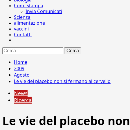
Com. Stampa
Invia Comunicati
Scienza
alimentazione
vaccini
Contatti
Ricerca
per:
Home
2009
Agosto
Le vie del placebo non si fermano al cervello
News
Ricerca
Le vie del placebo non