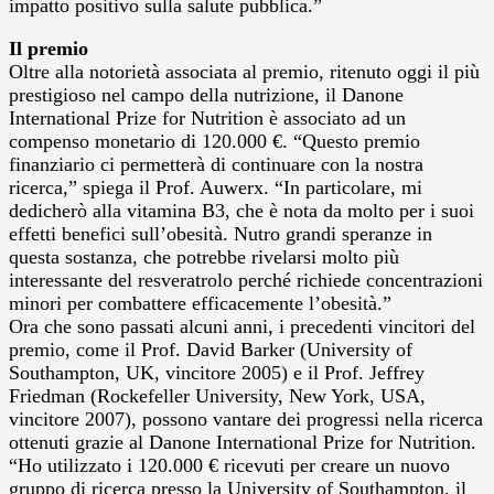
impatto positivo sulla salute pubblica.”
Il premio
Oltre alla notorietà associata al premio, ritenuto oggi il più
prestigioso nel campo della nutrizione, il Danone
International Prize for Nutrition è associato ad un
compenso monetario di 120.000 €. “Questo premio
finanziario ci permetterà di continuare con la nostra
ricerca,” spiega il Prof. Auwerx. “In particolare, mi
dedicherò alla vitamina B3, che è nota da molto per i suoi
effetti benefici sull’obesità. Nutro grandi speranze in
questa sostanza, che potrebbe rivelarsi molto più
interessante del resveratrolo perché richiede concentrazioni
minori per combattere efficacemente l’obesità.”
Ora che sono passati alcuni anni, i precedenti vincitori del
premio, come il Prof. David Barker (University of
Southampton, UK, vincitore 2005) e il Prof. Jeffrey
Friedman (Rockefeller University, New York, USA,
vincitore 2007), possono vantare dei progressi nella ricerca
ottenuti grazie al Danone International Prize for Nutrition.
“Ho utilizzato i 120.000 € ricevuti per creare un nuovo
gruppo di ricerca presso la University of Southampton, il