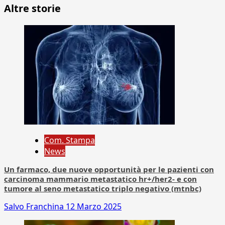
Altre storie
Com. Stampa
News
Un farmaco, due nuove opportunità per le pazienti con
carcinoma mammario metastatico hr+/her2- e con
tumore al seno metastatico triplo negativo (mtnbc)
Salvo Franchina
12 Marzo 2025