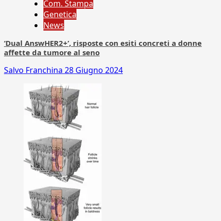
Com. Stampa
Genetica
News
‘Dual AnswHER2+’, risposte con esiti concreti a donne
affette da tumore al seno
Salvo Franchina
28 Giugno 2024