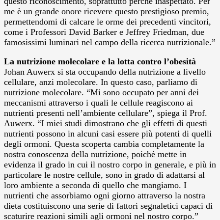
questo riconoscimento, soprattutto perché inaspettato. Per
me è un grande onore ricevere questo prestigioso premio,
permettendomi di calcare le orme dei precedenti vincitori,
come i Professori David Barker e Jeffrey Friedman, due
famosissimi luminari nel campo della ricerca nutrizionale.”
La nutrizione molecolare e la lotta contro l’obesità
Johan Auwerx si sta occupando della nutrizione a livello
cellulare, anzi molecolare. In questo caso, parliamo di
nutrizione molecolare. “Mi sono occupato per anni dei
meccanismi attraverso i quali le cellule reagiscono ai
nutrienti presenti nell’ambiente cellulare”, spiega il Prof.
Auwerx. “I miei studi dimostrano che gli effetti di questi
nutrienti possono in alcuni casi essere più potenti di quelli
degli ormoni. Questa scoperta cambia completamente la
nostra conoscenza della nutrizione, poiché mette in
evidenza il grado in cui il nostro corpo in generale, e più in
particolare le nostre cellule, sono in grado di adattarsi al
loro ambiente a seconda di quello che mangiamo. I
nutrienti che assorbiamo ogni giorno attraverso la nostra
dieta costituiscono una serie di fattori segnaletici capaci di
scaturire reazioni simili agli ormoni nel nostro corpo.”