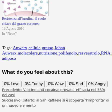
Resistenza all’insulina: il ruolo
chiave del grasso corporeo
16 Agosto 2010
In "News"
Tags:
Auwerx
,
cellule
,
grasso
,
Johan
Auwerx
,
molecolare
,
nutrizione
,
polifenolo
,
resveratrolo
,
RNA
,
adiposo
What do you feel about this?
0%
Love
0%
Funny
0%
Wow
0%
Sad
0%
Angry
Navigazione
Precedente:
Vaccino anti-cocaina: provata l’efficacia nel 38%
dei casi
articolo
Successivo:
Infarto: al San Raffaele si è scoperta “l’impronta” di
un nuovo elemento