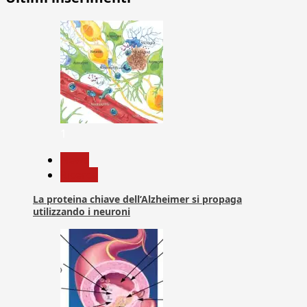
1
News
Ricerca
La proteina chiave dell’Alzheimer si propaga
utilizzando i neuroni