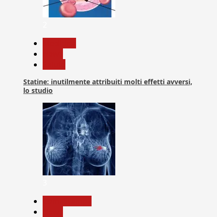
2
Medicina
News
Salute
Statine: inutilmente attribuiti molti effetti avversi,
lo studio
3
Com. Stampa
News