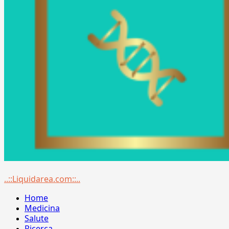
Menu
..::Liquidarea.com::..
principale
Home
Medicina
Salute
Ricerca