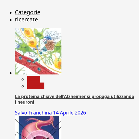
Categorie
ricercate
News
Ricerca
La proteina chiave dell’Alzheimer si propaga utilizzando
i neuroni
Salvo Franchina
14 Aprile 2026