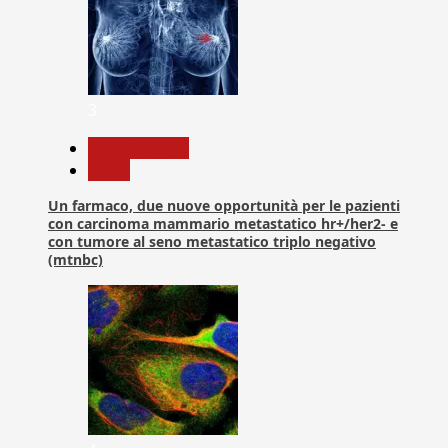
3
Com. Stampa
News
Un farmaco, due nuove opportunità per le pazienti
con carcinoma mammario metastatico hr+/her2- e
con tumore al seno metastatico triplo negativo
(mtnbc)