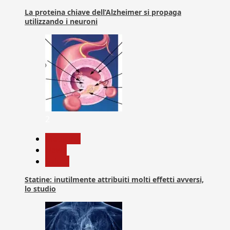
La proteina chiave dell’Alzheimer si propaga
utilizzando i neuroni
2
Medicina
News
Salute
Statine: inutilmente attribuiti molti effetti avversi,
lo studio