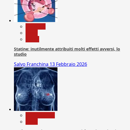
Medicina
News
Salute
Statine: inutilmente attribuiti molti effetti avversi, lo
studio
Salvo Franchina
13 Febbraio 2026
Com. Stampa
News