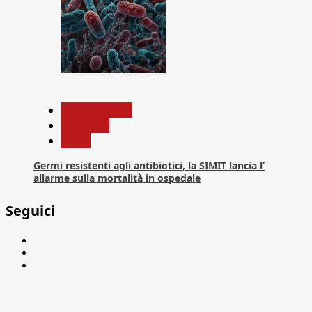
7
Com. Stampa
Medicina
News
Germi resistenti agli antibiotici, la SIMIT lancia l’
allarme sulla mortalità in ospedale
Seguici
Facebook
Linkedin
X