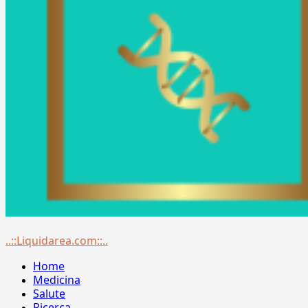
Menu
..::Liquidarea.com::..
principale
Home
Medicina
Salute
Ricerca