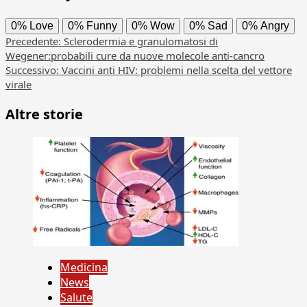
0%
Love
0%
Funny
0%
Wow
0%
Sad
0%
Angry
Navigazione
Precedente:
Sclerodermia e granulomatosi di
Wegener:probabili cure da nuove molecole anti-cancro
articolo
Successivo:
Vaccini anti HIV: problemi nella scelta del vettore
virale
Altre storie
Medicina
News
Salute