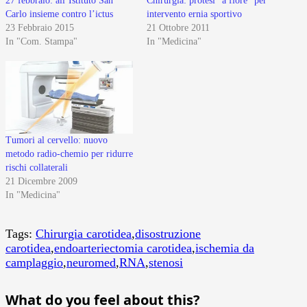
27 febbraio: all’Istituto San
Chirurgia: protesi “a fiore” per
Carlo insieme contro l’ictus
intervento ernia sportivo
23 Febbraio 2015
21 Ottobre 2011
In "Com. Stampa"
In "Medicina"
Tumori al cervello: nuovo
metodo radio-chemio per ridurre
rischi collaterali
21 Dicembre 2009
In "Medicina"
Tags:
Chirurgia carotidea
,
disostruzione
carotidea
,
endoarteriectomia carotidea
,
ischemia da
camplaggio
,
neuromed
,
RNA
,
stenosi
What do you feel about this?