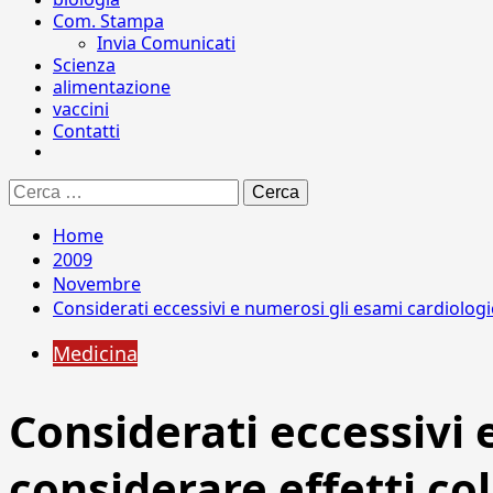
Com. Stampa
Invia Comunicati
Scienza
alimentazione
vaccini
Contatti
Ricerca
per:
Home
2009
Novembre
Considerati eccessivi e numerosi gli esami cardiologici
Medicina
Considerati eccessivi 
considerare effetti col