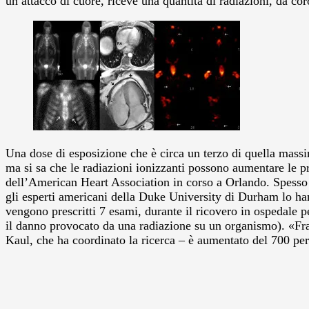
un attacco di cuore, riceve una quantità di radiazioni, da co
Una dose di esposizione che è circa un terzo di quella massi
ma si sa che le radiazioni ionizzanti possono aumentare le pr
dell’American Heart Association in corso a Orlando.
Spesso 
gli esperti americani della Duke University di Durham lo hann
vengono prescritti 7 esami, durante il ricovero in ospedale pe
il danno provocato da una radiazione su un organismo). «Fra
Kaul, che ha coordinato la ricerca – è aumentato del 700 per 