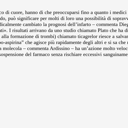
co di cuore, hanno di che preoccuparsi fino a quanto i medici n
ndo, può significare per molti di loro una possibilità di sopra
radicalmente cambiato la prognosi dell’infarto – commenta Dieg
anti». I risultati arrivano da uno studio chiamato Plato che ha
alla formazione di trombi) chiamato ticagrelor riesce a salvare
o-aspirina” che agisce più rapidamente degli altri e si sa che n
sta molecola – commenta Ardissino – ha un’azione molto veloce e
sospensione del farmaco senza rischiare eccessivi sanguinament