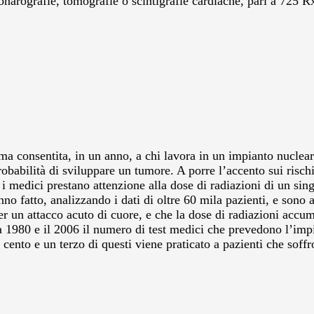
ronarografie, tomografie o scintigrafie cardiache, pari a 725 Rx
ma consentita, in un anno, a chi lavora in un impianto nuclear
obabilità di sviluppare un tumore. A porre l’accento sui risch
i medici prestano attenzione alla dose di radiazioni di un si
o fatto, analizzando i dati di oltre 60 mila pazienti, e sono 
r un attacco acuto di cuore, e che la dose di radiazioni accumu
 1980 e il 2006 il numero di test medici che prevedono l’imp
cento e un terzo di questi viene praticato a pazienti che soff