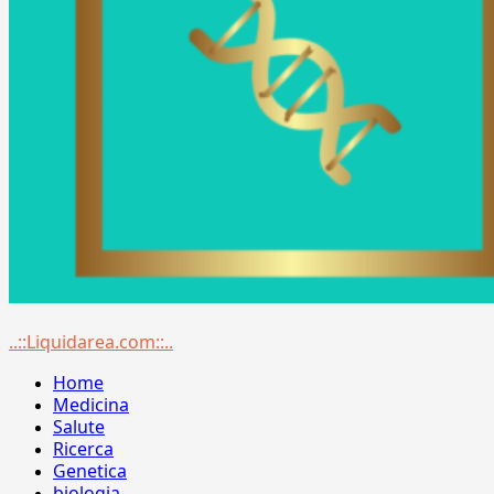
Menu
..::Liquidarea.com::..
principale
Home
Medicina
Salute
Ricerca
Genetica
biologia