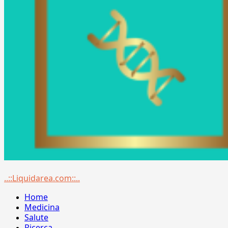
Menu
..::Liquidarea.com::..
principale
Home
Medicina
Salute
Ricerca