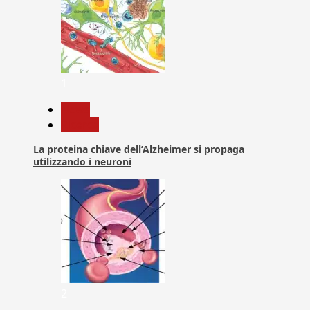
1
News
Ricerca
La proteina chiave dell’Alzheimer si propaga
utilizzando i neuroni
2