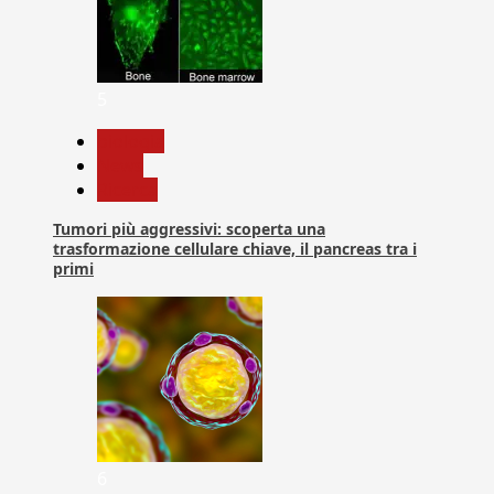
5
biologia
News
Ricerca
Tumori più aggressivi: scoperta una
trasformazione cellulare chiave, il pancreas tra i
primi
6