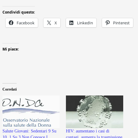
Condividi questo:
Facebook
X
LinkedIn
Pinterest
Mi piace:
Correlati
Salute Giovani: Sedentari 9 Su
HIV: aumentano i casi di
10, 1 Su 3 Non Conosce I
contagi, aumenta la trasmissione