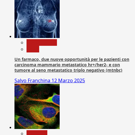
Com. Stampa
News
Un farmaco, due nuove opportunità per le pazienti con
carcinoma mammario metastatico hr+/her2- e con
tumore al seno metastatico triplo negativo (mtnbc)
Salvo Franchina
12 Marzo 2025
Medicina