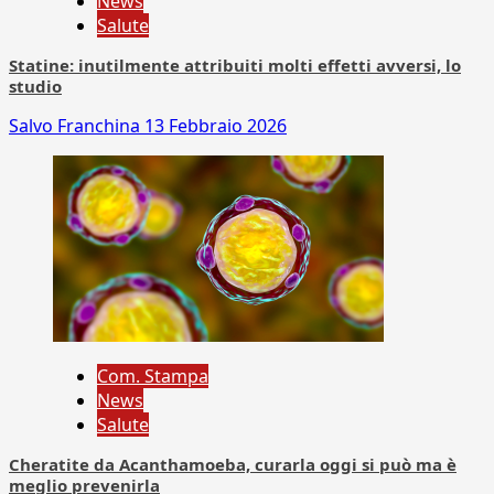
News
Salute
Statine: inutilmente attribuiti molti effetti avversi, lo
studio
Salvo Franchina
13 Febbraio 2026
Com. Stampa
News
Salute
Cheratite da Acanthamoeba, curarla oggi si può ma è
meglio prevenirla