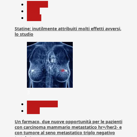
Medicina
News
Salute
Statine: inutilmente attribuiti molti effetti avversi,
lo studio
3
Com. Stampa
News
Un farmaco, due nuove opportunità per le pazienti
con carcinoma mammario metastatico hr+/her2- e
con tumore al seno metastatico triplo negativo