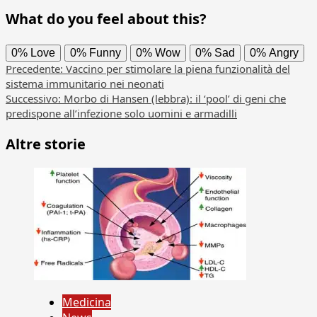
What do you feel about this?
0%
Love
0%
Funny
0%
Wow
0%
Sad
0%
Angry
Navigazione
Precedente:
Vaccino per stimolare la piena funzionalità del
sistema immunitario nei neonati
articolo
Successivo:
Morbo di Hansen (lebbra): il ‘pool’ di geni che
predispone all’infezione solo uomini e armadilli
Altre storie
Medicina