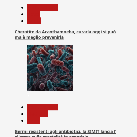
Com. Stampa
News
Salute
Cheratite da Acanthamoeba, curarla oggi si può
ma è meglio prevenirla
7
Com. Stampa
Medicina
News
Germi resistenti agli antibiotici, la SIMIT lancia l’
allarme sulla mortalità in ospedale