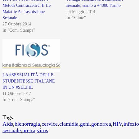
Metodi Contraccettivi E Le
sessuale, siamo a +4000 l’anno
Malattie A Trasmissione
26 Maggio 2014
Sessuale.
In "Salute"
27 Ottobre 2014
In "Com. Stampa"
LA #SESSUALITÀ DELLE
STUDENTESSE ITALIANE
IN UN #SELFIE
11 Ottobre 2017
In "Com. Stampa"
Tags:
Aids
,
blenorragia
,
cervice
,
clamidia
,
geni
,
gonorrea
,
HIV
,
infezi
sessuale
,
uretra
,
virus