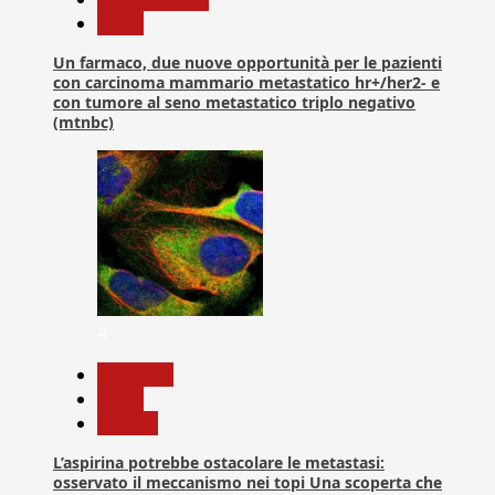
News
Un farmaco, due nuove opportunità per le pazienti
con carcinoma mammario metastatico hr+/her2- e
con tumore al seno metastatico triplo negativo
(mtnbc)
4
Medicina
News
Ricerca
L’aspirina potrebbe ostacolare le metastasi:
osservato il meccanismo nei topi Una scoperta che