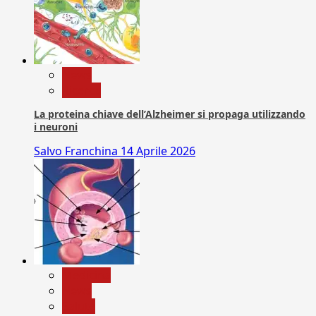
News
Ricerca
La proteina chiave dell’Alzheimer si propaga utilizzando
i neuroni
Salvo Franchina
14 Aprile 2026
Medicina
News
Salute