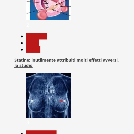
2
Medicina
News
Salute
Statine: inutilmente attribuiti molti effetti avversi,
lo studio
3
Com. Stampa