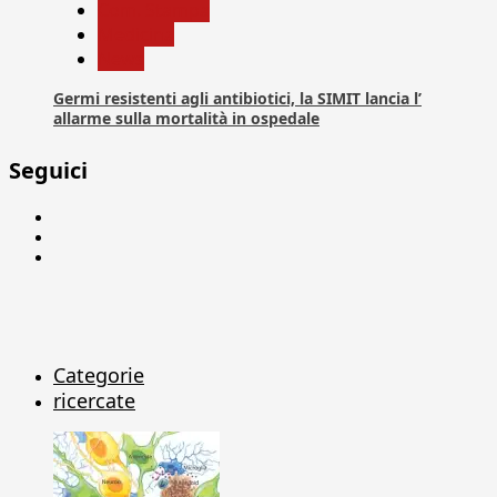
Com. Stampa
Medicina
News
Germi resistenti agli antibiotici, la SIMIT lancia l’
allarme sulla mortalità in ospedale
Seguici
Facebook
Linkedin
X
Categorie
ricercate