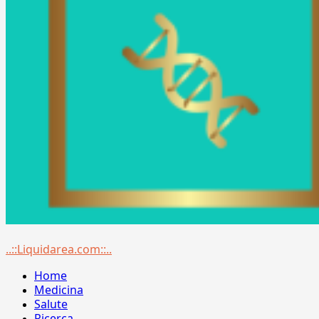
Menu
..::Liquidarea.com::..
principale
Home
Medicina
Salute
Ricerca