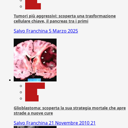
News
Ricerca
Tumori più aggressivi: scoperta una trasformazione
cellulare chiave, il pancreas tra i primi
Salvo Franchina
5 Marzo 2025
Medicina
News
Salute
Glioblastoma: scoperta la sua strategia mortale che apre
strade a nuove cure
Salvo Franchina
21 Novembre 2010
21