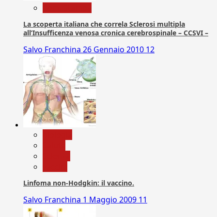
Com. Stampa
La scoperta italiana che correla Sclerosi multipla
all’Insufficenza venosa cronica cerebrospinale – CCSVI –
Salvo Franchina
26 Gennaio 2010
12
biologia
Salute
Scienza
vaccini
Linfoma non-Hodgkin: il vaccino.
Salvo Franchina
1 Maggio 2009
11