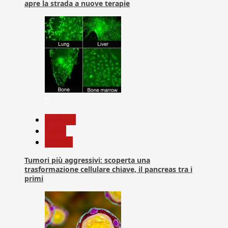
apre la strada a nuove terapie
5
biologia
News
Ricerca
Tumori più aggressivi: scoperta una
trasformazione cellulare chiave, il pancreas tra i
primi