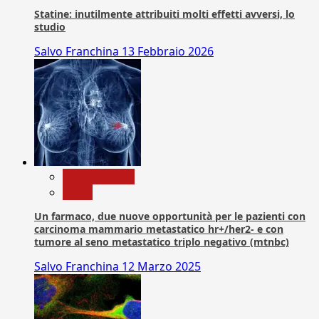
Statine: inutilmente attribuiti molti effetti avversi, lo
studio
Salvo Franchina
13 Febbraio 2026
Com. Stampa
News
Un farmaco, due nuove opportunità per le pazienti con
carcinoma mammario metastatico hr+/her2- e con
tumore al seno metastatico triplo negativo (mtnbc)
Salvo Franchina
12 Marzo 2025