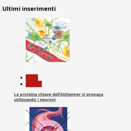
Ultimi inserimenti
1
News
Ricerca
La proteina chiave dell’Alzheimer si propaga
utilizzando i neuroni