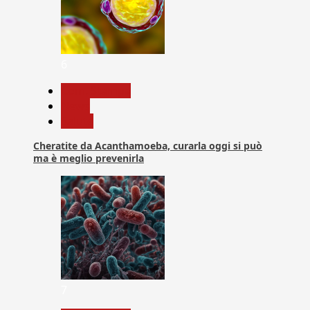
6
Com. Stampa
News
Salute
Cheratite da Acanthamoeba, curarla oggi si può
ma è meglio prevenirla
7