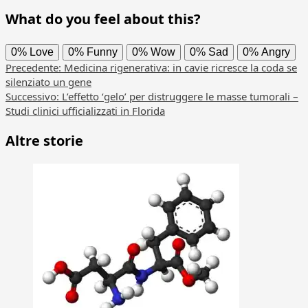
What do you feel about this?
0%
Love
0%
Funny
0%
Wow
0%
Sad
0%
Angry
Navigazione
Precedente:
Medicina rigenerativa: in cavie ricresce la coda se
silenziato un gene
articolo
Successivo:
L’effetto ‘gelo’ per distruggere le masse tumorali –
Studi clinici ufficializzati in Florida
Altre storie