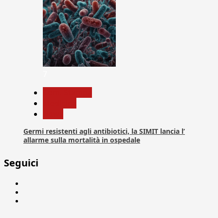
7
Com. Stampa
Medicina
News
Germi resistenti agli antibiotici, la SIMIT lancia l’
allarme sulla mortalità in ospedale
Seguici
Facebook
Linkedin
X