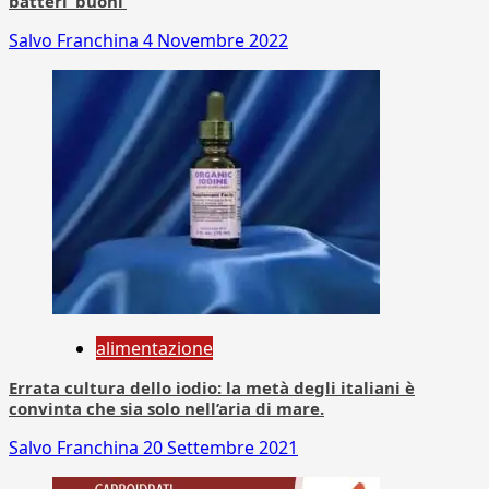
batteri ‘buoni’
Salvo Franchina
4 Novembre 2022
alimentazione
Errata cultura dello iodio: la metà degli italiani è
convinta che sia solo nell’aria di mare.
Salvo Franchina
20 Settembre 2021