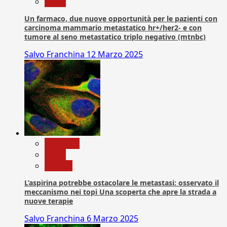
News
Un farmaco, due nuove opportunità per le pazienti con
carcinoma mammario metastatico hr+/her2- e con
tumore al seno metastatico triplo negativo (mtnbc)
Salvo Franchina
12 Marzo 2025
Medicina
News
Ricerca
L’aspirina potrebbe ostacolare le metastasi: osservato il
meccanismo nei topi Una scoperta che apre la strada a
nuove terapie
Salvo Franchina
6 Marzo 2025