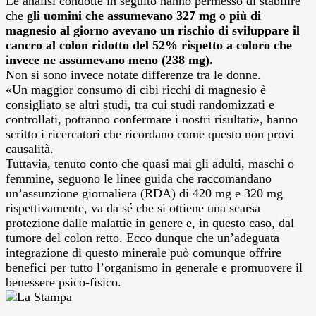
Le analisi condotte in seguito hanno permesso di stabilire
che
gli uomini che assumevano 327 mg o più di
magnesio al giorno avevano un rischio di sviluppare il
cancro al colon ridotto del 52% rispetto a coloro che
invece ne assumevano meno (238 mg).
Non si sono invece notate differenze tra le donne.
«Un maggior consumo di cibi ricchi di magnesio è
consigliato se altri studi, tra cui studi randomizzati e
controllati, potranno confermare i nostri risultati», hanno
scritto i ricercatori che ricordano come questo non provi
causalità.
Tuttavia, tenuto conto che quasi mai gli adulti, maschi o
femmine, seguono le linee guida che raccomandano
un’assunzione giornaliera (RDA) di 420 mg e 320 mg
rispettivamente, va da sé che si ottiene una scarsa
protezione dalle malattie in genere e, in questo caso, dal
tumore del colon retto. Ecco dunque che un’adeguata
integrazione di questo minerale può comunque offrire
benefici per tutto l’organismo in generale e promuovere il
benessere psico-fisico.