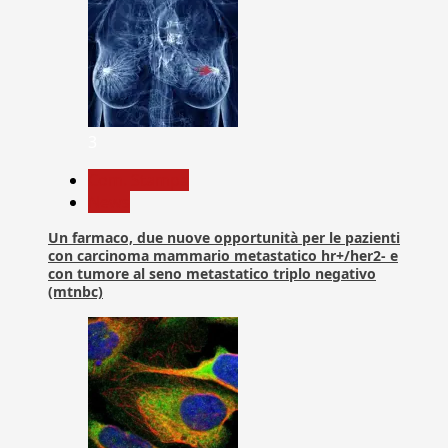
3
Com. Stampa
News
Un farmaco, due nuove opportunità per le pazienti
con carcinoma mammario metastatico hr+/her2- e
con tumore al seno metastatico triplo negativo
(mtnbc)