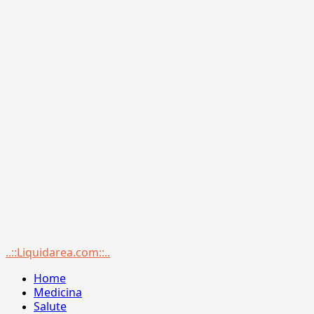
Menu
..::Liquidarea.com::..
principale
Home
Medicina
Salute