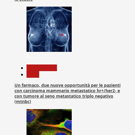
3
Com. Stampa
News
Un farmaco, due nuove opportunità per le pazienti
con carcinoma mammario metastatico hr+/her2- e
con tumore al seno metastatico triplo negativo
(mtnbc)