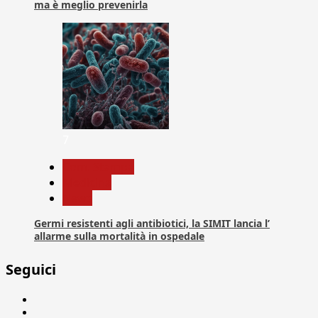
ma è meglio prevenirla
7
Com. Stampa
Medicina
News
Germi resistenti agli antibiotici, la SIMIT lancia l’
allarme sulla mortalità in ospedale
Seguici
Facebook
Linkedin