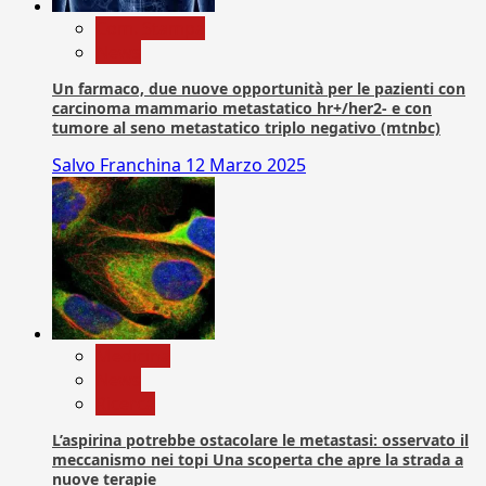
Com. Stampa
News
Un farmaco, due nuove opportunità per le pazienti con
carcinoma mammario metastatico hr+/her2- e con
tumore al seno metastatico triplo negativo (mtnbc)
Salvo Franchina
12 Marzo 2025
Medicina
News
Ricerca
L’aspirina potrebbe ostacolare le metastasi: osservato il
meccanismo nei topi Una scoperta che apre la strada a
nuove terapie