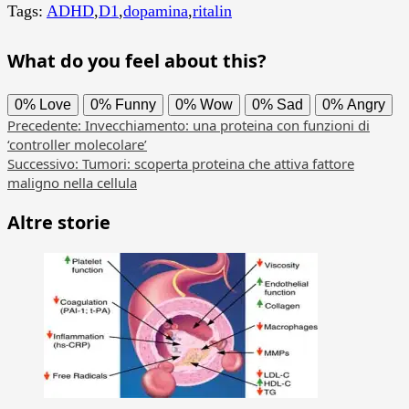
Tags:
ADHD
,
D1
,
dopamina
,
ritalin
What do you feel about this?
0%
Love
0%
Funny
0%
Wow
0%
Sad
0%
Angry
Navigazione
Precedente:
Invecchiamento: una proteina con funzioni di
‘controller molecolare’
articolo
Successivo:
Tumori: scoperta proteina che attiva fattore
maligno nella cellula
Altre storie