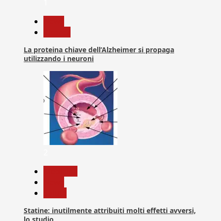
1
News
Ricerca
La proteina chiave dell’Alzheimer si propaga
utilizzando i neuroni
2
Medicina
News
Salute
Statine: inutilmente attribuiti molti effetti avversi,
lo studio