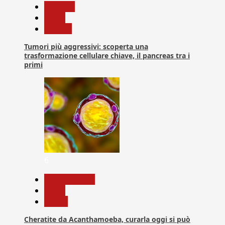
biologia
News
Ricerca
Tumori più aggressivi: scoperta una
trasformazione cellulare chiave, il pancreas tra i
primi
6
Com. Stampa
News
Salute
Cheratite da Acanthamoeba, curarla oggi si può