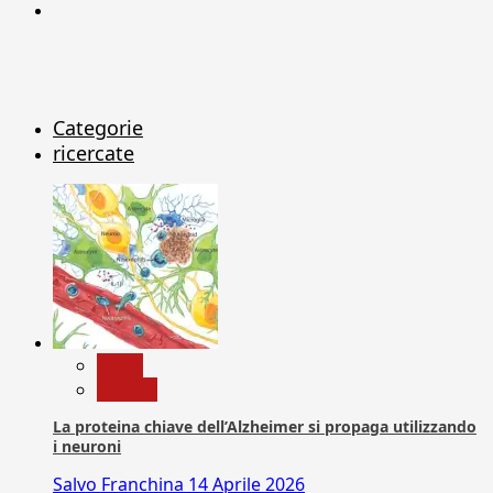
X
Categorie
ricercate
News
Ricerca
La proteina chiave dell’Alzheimer si propaga utilizzando
i neuroni
Salvo Franchina
14 Aprile 2026