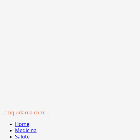
Menu
..::Liquidarea.com::..
principale
Home
Medicina
Salute