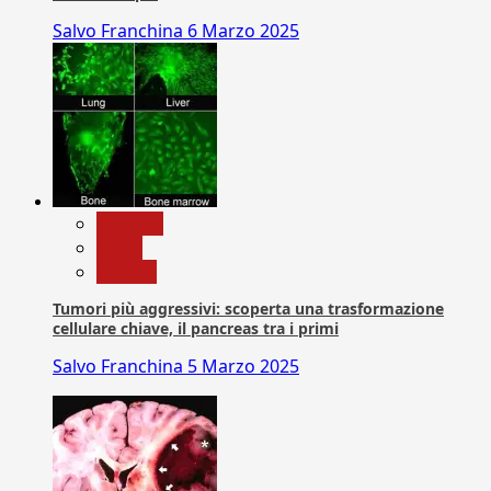
Salvo Franchina
6 Marzo 2025
biologia
News
Ricerca
Tumori più aggressivi: scoperta una trasformazione
cellulare chiave, il pancreas tra i primi
Salvo Franchina
5 Marzo 2025