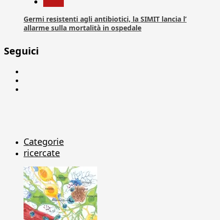
News
Germi resistenti agli antibiotici, la SIMIT lancia l’
allarme sulla mortalità in ospedale
Seguici
Facebook
Linkedin
X
Categorie
ricercate