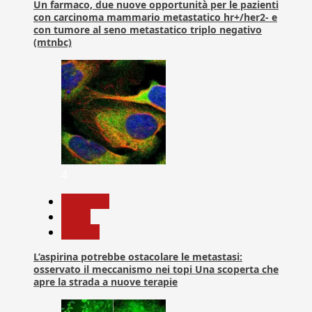
Un farmaco, due nuove opportunità per le pazienti
con carcinoma mammario metastatico hr+/her2- e
con tumore al seno metastatico triplo negativo
(mtnbc)
4
Medicina
News
Ricerca
L’aspirina potrebbe ostacolare le metastasi:
osservato il meccanismo nei topi Una scoperta che
apre la strada a nuove terapie