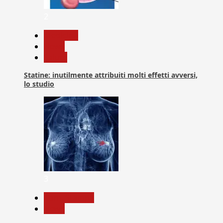
2
Medicina
News
Salute
Statine: inutilmente attribuiti molti effetti avversi,
lo studio
3
Com. Stampa
News