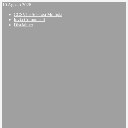
Vai
10 Agosto 2026
al
CCSVI e Sclerosi Multipla
contenuto
Invia Comunicati
Disclaimer