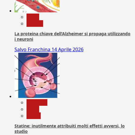
News
Ricerca
La proteina chiave dell’Alzheimer si propaga utilizzando
i neuroni
Salvo Franchina
14 Aprile 2026
Medicina
News
Salute
Statine: inutilmente attribuiti molti effetti avversi, lo
studio