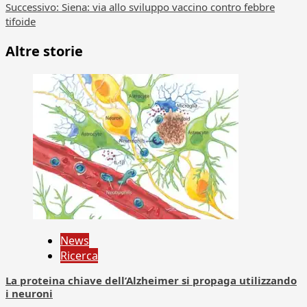
articolo
Successivo:
Siena: via allo sviluppo vaccino contro febbre
tifoide
Altre storie
News
Ricerca
La proteina chiave dell’Alzheimer si propaga utilizzando
i neuroni