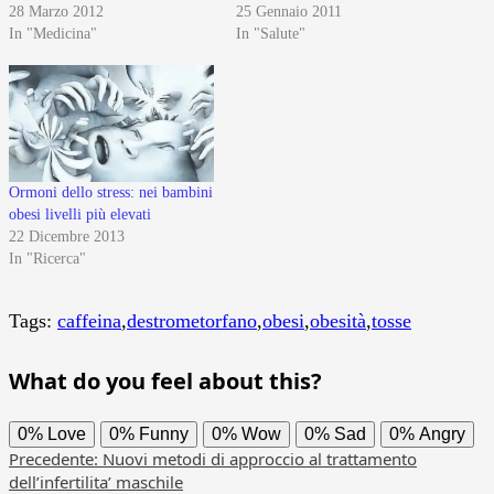
28 Marzo 2012
25 Gennaio 2011
In "Medicina"
In "Salute"
Ormoni dello stress: nei bambini
obesi livelli più elevati
22 Dicembre 2013
In "Ricerca"
Tags:
caffeina
,
destrometorfano
,
obesi
,
obesità
,
tosse
What do you feel about this?
0%
Love
0%
Funny
0%
Wow
0%
Sad
0%
Angry
Navigazione
Precedente:
Nuovi metodi di approccio al trattamento
dell’infertilita’ maschile