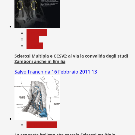
Medicina
News
Ricerca
Sclerosi Multipla e CCSVI: al via la convalida degli studi
Zamboni anche in Emilia
Salvo Franchina
16 Febbraio 2011
13
Com. Stampa
La scoperta italiana che correla Sclerosi multipla