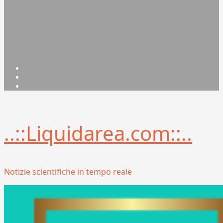
Facebook
Linkedin
X
..::Liquidarea.com::..
Notizie scientifiche in tempo reale