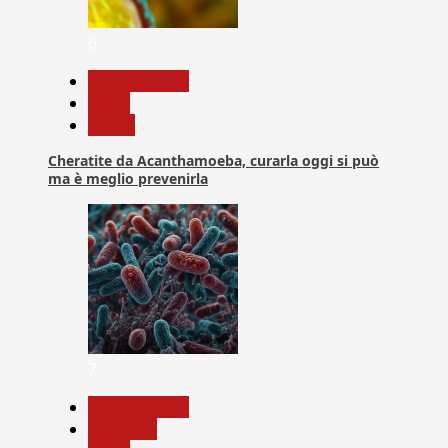
6
Com. Stampa
News
Salute
Cheratite da Acanthamoeba, curarla oggi si può
ma è meglio prevenirla
7
Com. Stampa
Medicina