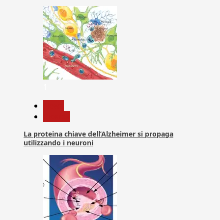
1
News
Ricerca
La proteina chiave dell’Alzheimer si propaga
utilizzando i neuroni