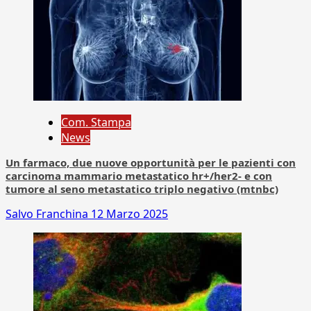
Com. Stampa
News
Un farmaco, due nuove opportunità per le pazienti con
carcinoma mammario metastatico hr+/her2- e con
tumore al seno metastatico triplo negativo (mtnbc)
Salvo Franchina
12 Marzo 2025