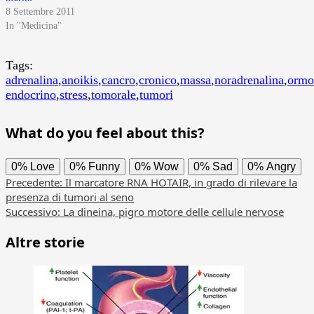
8 Settembre 2011
In "Medicina"
Tags:
adrenalina
,
anoikis
,
cancro
,
cronico
,
massa
,
noradrenalina
,
ormo
endocrino
,
stress
,
tomorale
,
tumori
What do you feel about this?
0%
Love
0%
Funny
0%
Wow
0%
Sad
0%
Angry
Navigazione
Precedente:
Il marcatore RNA HOTAIR, in grado di rilevare la
presenza di tumori al seno
articolo
Successivo:
La dineina, pigro motore delle cellule nervose
Altre storie