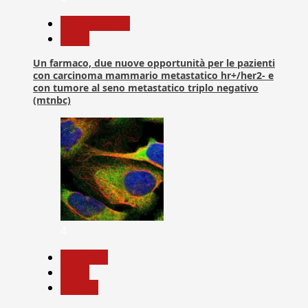
Com. Stampa
News
Un farmaco, due nuove opportunità per le pazienti
con carcinoma mammario metastatico hr+/her2- e
con tumore al seno metastatico triplo negativo
(mtnbc)
4
Medicina
News
Ricerca