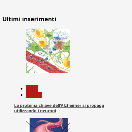
Ultimi inserimenti
1
News
Ricerca
La proteina chiave dell’Alzheimer si propaga
utilizzando i neuroni