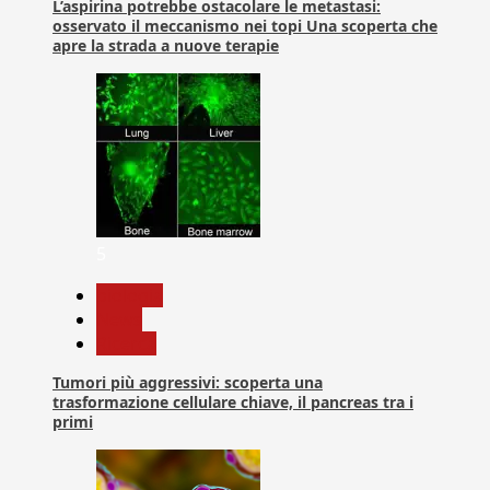
L’aspirina potrebbe ostacolare le metastasi:
osservato il meccanismo nei topi Una scoperta che
apre la strada a nuove terapie
5
biologia
News
Ricerca
Tumori più aggressivi: scoperta una
trasformazione cellulare chiave, il pancreas tra i
primi