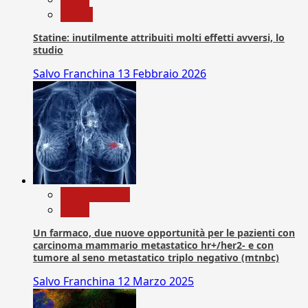
Salute
Statine: inutilmente attribuiti molti effetti avversi, lo
studio
Salvo Franchina
13 Febbraio 2026
Com. Stampa
News
Un farmaco, due nuove opportunità per le pazienti con
carcinoma mammario metastatico hr+/her2- e con
tumore al seno metastatico triplo negativo (mtnbc)
Salvo Franchina
12 Marzo 2025