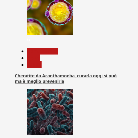
6
Com. Stampa
News
Salute
Cheratite da Acanthamoeba, curarla oggi si può
ma è meglio prevenirla