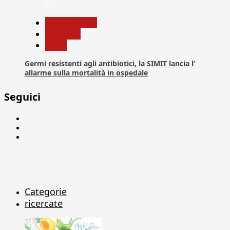
7
Com. Stampa
Medicina
News
Germi resistenti agli antibiotici, la SIMIT lancia l’
allarme sulla mortalità in ospedale
Seguici
Facebook
Linkedin
X
Categorie
ricercate