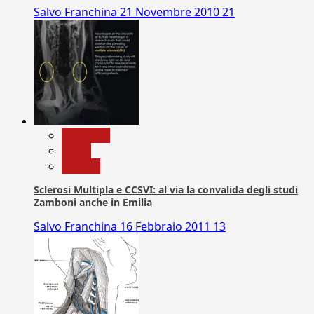
Salvo Franchina
21 Novembre 2010
21
Medicina
News
Ricerca
Sclerosi Multipla e CCSVI: al via la convalida degli studi
Zamboni anche in Emilia
Salvo Franchina
16 Febbraio 2011
13