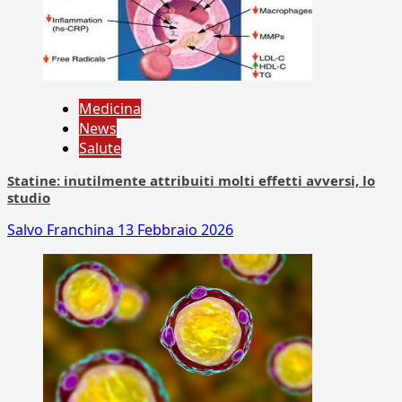
Medicina
News
Salute
Statine: inutilmente attribuiti molti effetti avversi, lo
studio
Salvo Franchina
13 Febbraio 2026