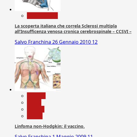
Com. Stampa
La scoperta italiana che correla Sclerosi multipla
all’Insufficenza venosa cronica cerebrospinale – CCSVI –
Salvo Franchina
26 Gennaio 2010
12
biologia
Salute
Scienza
vaccini
Linfoma non-Hodgkin: il vaccino.
Salvo Franchina
1 Maggio 2009
11