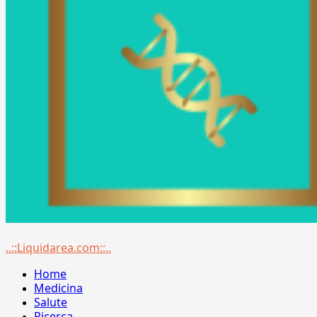
Menu
..::Liquidarea.com::..
principale
Home
Medicina
Salute
Ricerca