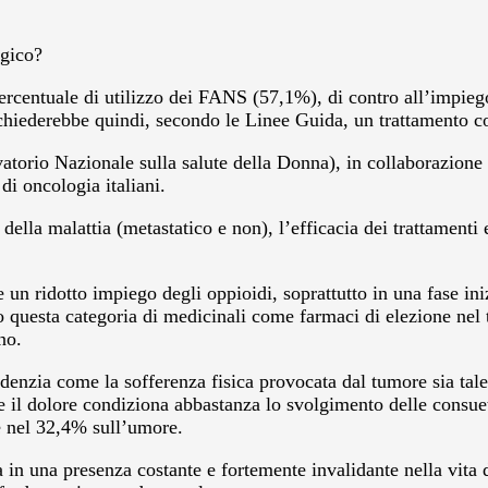
ogico?
percentuale di utilizzo dei FANS (57,1%), di contro all’impieg
 richiederebbe quindi, secondo le Linee Guida, un trattamento 
atorio Nazionale sulla salute della Donna), in collaborazione
di oncologia italiani.
della malattia (metastatico e non), l’efficacia dei trattamenti e
un ridotto impiego degli oppioidi, soprattutto in una fase ini
sta categoria di medicinali come farmaci di elezione nel tr
no.
denzia come la sofferenza fisica provocata dal tumore sia tale 
, che il dolore condiziona abbastanza lo svolgimento delle cons
e nel 32,4% sull’umore.
a in una presenza costante e fortemente invalidante nella vita