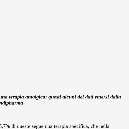
na terapia antalgica: questi alcuni dei dati emersi dalla
undipharma
45,7% di queste segue una terapia specifica, che nella