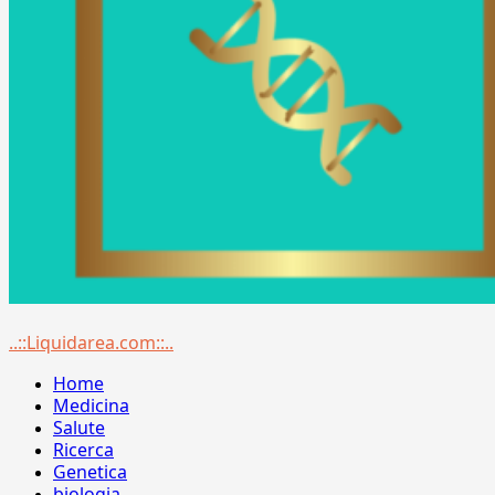
Menu
..::Liquidarea.com::..
principale
Home
Medicina
Salute
Ricerca
Genetica
biologia