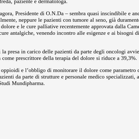
ffreda, paziente e dermatologa.
gora, Presidente di O.N.Da – sembra quasi inscindibile e anco
mente, neppure le pazienti con tumore al seno, già duramente p
 dolore e le cure palliative recentemente approvata dalla Camer
 cure antalgiche, venendo incontro alle esigenze e ai bisogni 
 la presa in carico delle pazienti da parte degli oncologi avv
ta come prescrittore della terapia del dolore si riduce a 39,3%.
i oppioidi e l’obbligo di monitorare il dolore come parametro da 
azienti da parte di strutture e personale medico specializzati,
o Studi Mundipharma.