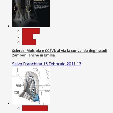
Medicina
News
Ricerca
Sclerosi Multipla e CCSVI: al via la convalida degli studi
Zamboni anche in Emilia
Salvo Franchina
16 Febbraio 2011
13
Com. Stampa