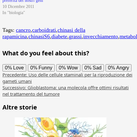
preferita dei nostri geni
10 Dicembre 2011
In "biologia"
Tags:
cancro
,
carboidrati
,
chinasi della
rapamicina
,
chinasiS6
,
diabete
,
grassi
,
invecchiamento
,
metabol
What do you feel about this?
0%
Love
0%
Funny
0%
Wow
0%
Sad
0%
Angry
Navigazione
Precedente:
Uso delle cellule staminali per la riproduzione dei
gameti umani
articolo
Successivo:
Glioblastoma: una molecola offre ottimi risultati
nel trattamento del tumore
Altre storie