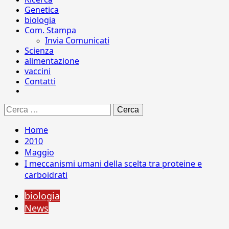
Genetica
biologia
Com. Stampa
Invia Comunicati
Scienza
alimentazione
vaccini
Contatti
Ricerca
per:
Home
2010
Maggio
I meccanismi umani della scelta tra proteine e
carboidrati
biologia
News