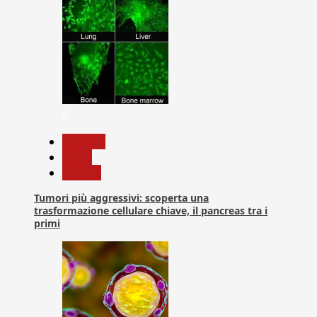
5
biologia
News
Ricerca
Tumori più aggressivi: scoperta una
trasformazione cellulare chiave, il pancreas tra i
primi