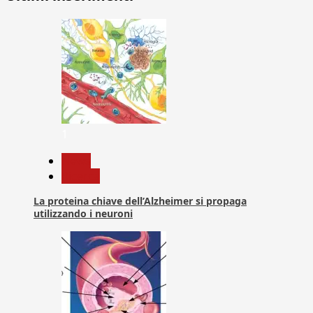
1
News
Ricerca
La proteina chiave dell’Alzheimer si propaga
utilizzando i neuroni