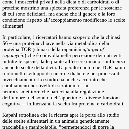
come i moscerini privati nella dieta o di carboidrati o di
proteine mostrino una spiccata preferenza per le sostanze
di cui sono deficitari, ma anche che il genere e la loro
condizione rispetto all’accoppiamento modificano le scelte
alimentari.
In particolare, i ricercatori hanno scoperto che la chinasi
S6 – una proteina chiave nella via metabolica della
proteina TOR (chinasi della rapamicina,
target of
rapamycin
) che è coinvolta nella percezione dei nutrienti
in tutte le specie, dalle piante all’essere umano – influenza
anche le scelte della dieta. E’ peraltro noto che TOR ha un
ruolo nello sviluppo di cancro e diabete e nei processi di
invecchiamento. Lo studio ha anche accertato che
cambiamenti nei livelli di serotonina – un
neurotrasmettitore che partecipa alla regolazione
dell’umore, del sonno, dell’appetito e a diverse funzioni
cognitive – influenzano la scelta fra proteine e carboidrati.
Kapahi sottolinea che la ricerca apre le porte allo studio
delle scelte alimentari in un animale geneticamente
tracciabile e manipolabile, ”permettendoci di porre la