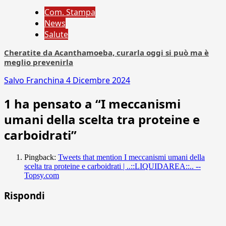
Com. Stampa
News
Salute
Cheratite da Acanthamoeba, curarla oggi si può ma è
meglio prevenirla
Salvo Franchina
4 Dicembre 2024
1 ha pensato a “
I meccanismi
umani della scelta tra proteine e
carboidrati
”
Pingback:
Tweets that mention I meccanismi umani della
scelta tra proteine e carboidrati | ..::LIQUIDAREA::.. --
Topsy.com
Rispondi