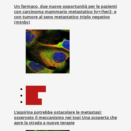
Un farmaco, due nuove opportunità per le pazienti
con carcinoma mammario metastatico hr+/her2- e
con tumore al seno metastatico triplo negativo
(mtnbc)
4
Medicina
News
Ricerca
L’aspirina potrebbe ostacolare le metastasi:
osservato il meccanismo nei topi Una scoperta che
apre la strada a nuove terapie