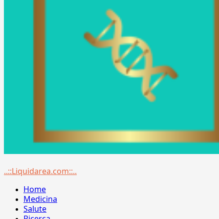
Menu
..::Liquidarea.com::..
principale
Home
Medicina
Salute
Ricerca