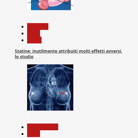
2
Medicina
News
Salute
Statine: inutilmente attribuiti molti effetti avversi,
lo studio
3
Com. Stampa
News