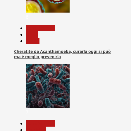
6
Com. Stampa
News
Salute
Cheratite da Acanthamoeba, curarla oggi si può
ma è meglio prevenirla
7
Com. Stampa
Medicina