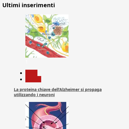
Ultimi inserimenti
1
News
Ricerca
La proteina chiave dell’Alzheimer si propaga
utilizzando i neuroni