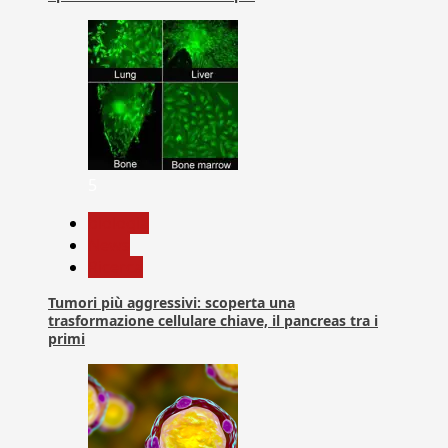
5
biologia
News
Ricerca
Tumori più aggressivi: scoperta una
trasformazione cellulare chiave, il pancreas tra i
primi