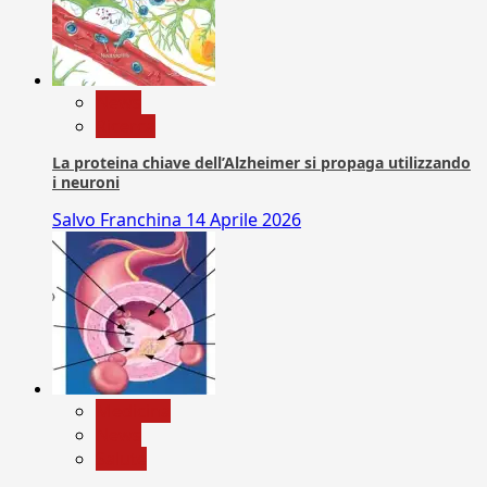
News
Ricerca
La proteina chiave dell’Alzheimer si propaga utilizzando
i neuroni
Salvo Franchina
14 Aprile 2026
Medicina
News
Salute