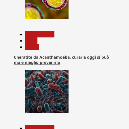
6
Com. Stampa
News
Salute
Cheratite da Acanthamoeba, curarla oggi si può
ma è meglio prevenirla
7
Com. Stampa