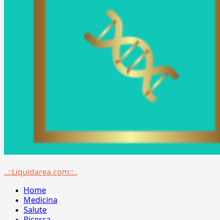
Menu
..::Liquidarea.com::..
principale
Home
Medicina
Salute
Ricerca