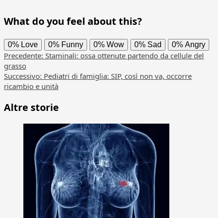
What do you feel about this?
0%
Love
0%
Funny
0%
Wow
0%
Sad
0%
Angry
Navigazione
Precedente:
Staminali: ossa ottenute partendo da cellule del
grasso
articolo
Successivo:
Pediatri di famiglia: SIP, così non va, occorre
ricambio e unità
Altre storie