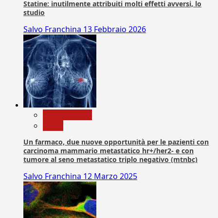
Statine: inutilmente attribuiti molti effetti avversi, lo
studio
Salvo Franchina
13 Febbraio 2026
Com. Stampa
News
Un farmaco, due nuove opportunità per le pazienti con
carcinoma mammario metastatico hr+/her2- e con
tumore al seno metastatico triplo negativo (mtnbc)
Salvo Franchina
12 Marzo 2025