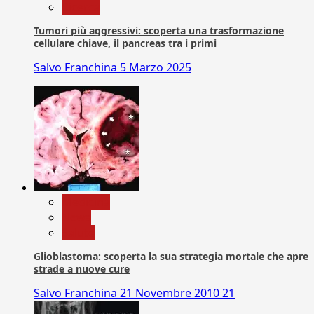
Ricerca
Tumori più aggressivi: scoperta una trasformazione
cellulare chiave, il pancreas tra i primi
Salvo Franchina
5 Marzo 2025
Medicina
News
Salute
Glioblastoma: scoperta la sua strategia mortale che apre
strade a nuove cure
Salvo Franchina
21 Novembre 2010
21