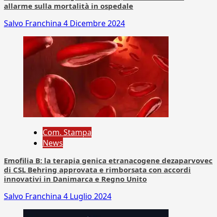
allarme sulla mortalità in ospedale
Salvo Franchina
4 Dicembre 2024
Com. Stampa
News
Emofilia B: la terapia genica etranacogene dezaparvovec
di CSL Behring approvata e rimborsata con accordi
innovativi in Danimarca e Regno Unito
Salvo Franchina
4 Luglio 2024