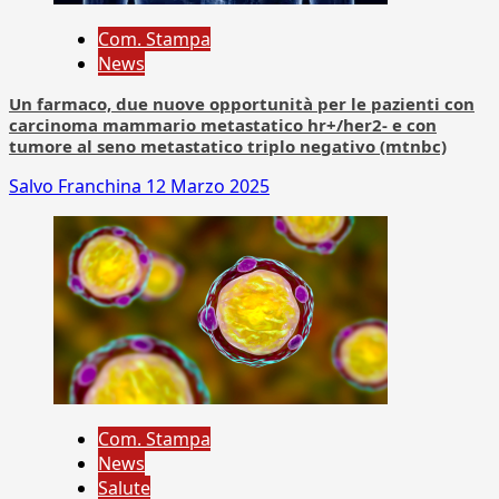
Com. Stampa
News
Un farmaco, due nuove opportunità per le pazienti con
carcinoma mammario metastatico hr+/her2- e con
tumore al seno metastatico triplo negativo (mtnbc)
Salvo Franchina
12 Marzo 2025
Com. Stampa
News
Salute