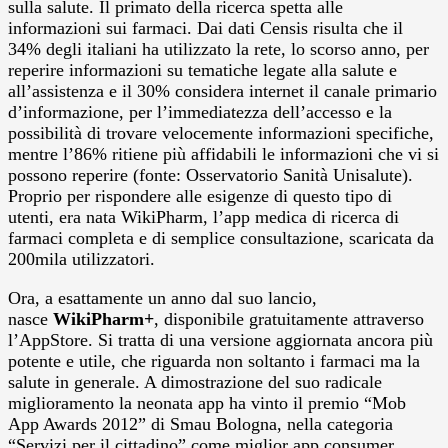
sulla salute. Il primato della ricerca spetta alle
informazioni sui farmaci. Dai dati Censis risulta che il
34% degli italiani ha utilizzato la rete, lo scorso anno, per
reperire informazioni su tematiche legate alla salute e
all’assistenza e il 30% considera internet il canale primario
d’informazione, per l’immediatezza dell’accesso e la
possibilità di trovare velocemente informazioni specifiche,
mentre l’86% ritiene più affidabili le informazioni che vi si
possono reperire (fonte: Osservatorio Sanità Unisalute).
Proprio per rispondere alle esigenze di questo tipo di
utenti, era nata WikiPharm, l’app medica di ricerca di
farmaci completa e di semplice consultazione, scaricata da
200mila utilizzatori.
Ora, a esattamente un anno dal suo lancio,
nasce
WikiPharm+
, disponibile gratuitamente attraverso
l’AppStore. Si tratta di una versione aggiornata ancora più
potente e utile, che riguarda non soltanto i farmaci ma la
salute in generale. A dimostrazione del suo radicale
miglioramento la neonata app ha vinto il premio “Mob
App Awards 2012” di Smau Bologna, nella categoria
“Servizi per il cittadino” come miglior app consumer.