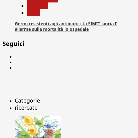
Medicina
News
Germi resistenti agli antibiotici, la SIMIT lancia l’
allarme sulla mortalità in ospedale
Seguici
Facebook
Linkedin
X
Categorie
ricercate