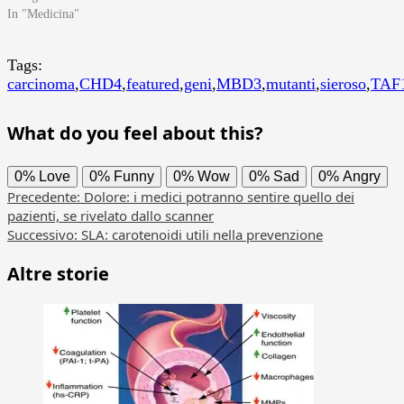
In "Medicina"
Tags:
carcinoma
,
CHD4
,
featured
,
geni
,
MBD3
,
mutanti
,
sieroso
,
TAF
What do you feel about this?
0%
Love
0%
Funny
0%
Wow
0%
Sad
0%
Angry
Navigazione
Precedente:
Dolore: i medici potranno sentire quello dei
pazienti, se rivelato dallo scanner
articolo
Successivo:
SLA: carotenoidi utili nella prevenzione
Altre storie