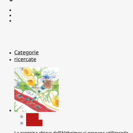
Facebook
Linkedin
X
Categorie
ricercate
News
Ricerca
La proteina chiave dell’Alzheimer si propaga utilizzando