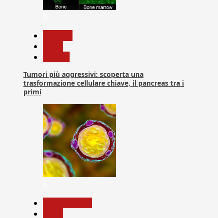
5
biologia
News
Ricerca
Tumori più aggressivi: scoperta una
trasformazione cellulare chiave, il pancreas tra i
primi
6
Com. Stampa
News