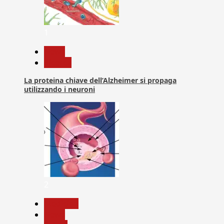
1
News
Ricerca
La proteina chiave dell’Alzheimer si propaga
utilizzando i neuroni
2
Medicina
News