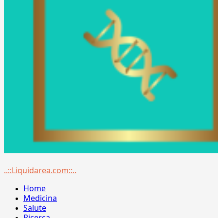
Menu
..::Liquidarea.com::..
principale
Home
Medicina
Salute
Ricerca