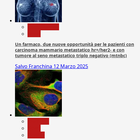
Com. Stampa
News
Un farmaco, due nuove opportunità per le pazienti con
carcinoma mammario metastatico hr+/her2- e con
tumore al seno metastatico triplo negativo (mtnbc)
Salvo Franchina
12 Marzo 2025
Medicina
News
Ricerca