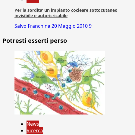
News
Per la sordita’ un impianto cocleare sottocutaneo
invisibile e autoricricabile
Salvo Franchina
20 Maggio 2010
9
Potresti esserti perso
News
Ricerca