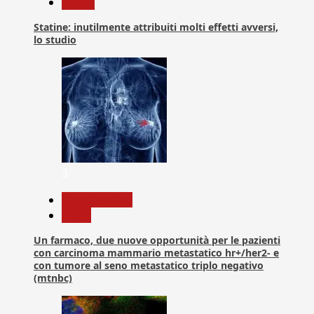
Salute
Statine: inutilmente attribuiti molti effetti avversi,
lo studio
3
Com. Stampa
News
Un farmaco, due nuove opportunità per le pazienti
con carcinoma mammario metastatico hr+/her2- e
con tumore al seno metastatico triplo negativo
(mtnbc)