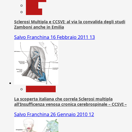
News
Ricerca
Sclerosi Multipla e CCSVI: al via la convalida degli studi
Zamboni anche in Emilia
Salvo Franchina
16 Febbraio 2011
13
Com. Stampa
La scoperta italiana che correla Sclerosi multipla
all’Insufficenza venosa cronica cerebrospinale – CCSVI –
Salvo Franchina
26 Gennaio 2010
12