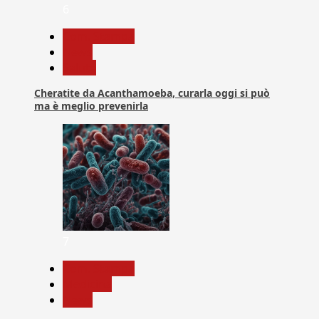
6
Com. Stampa
News
Salute
Cheratite da Acanthamoeba, curarla oggi si può
ma è meglio prevenirla
7
Com. Stampa
Medicina
News