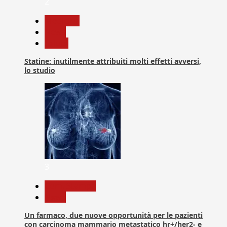
2
Medicina
News
Salute
Statine: inutilmente attribuiti molti effetti avversi,
lo studio
3
Com. Stampa
News
Un farmaco, due nuove opportunità per le pazienti
con carcinoma mammario metastatico hr+/her2- e