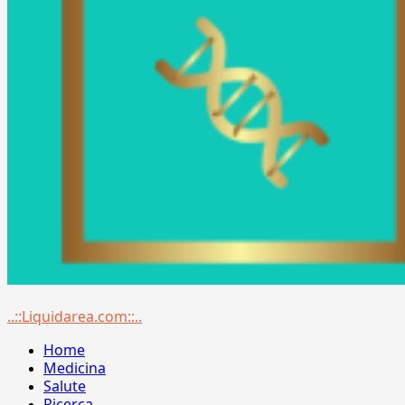
Menu
..::Liquidarea.com::..
principale
Home
Medicina
Salute
Ricerca