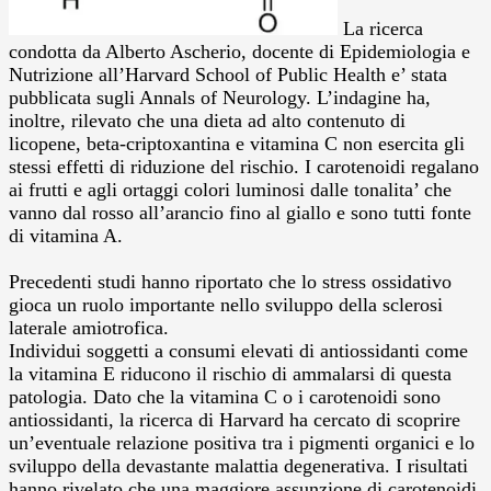
La ricerca
condotta da Alberto Ascherio, docente di Epidemiologia e
Nutrizione all’Harvard School of Public Health e’ stata
pubblicata sugli Annals of Neurology. L’indagine ha,
inoltre, rilevato che una dieta ad alto contenuto di
licopene, beta-criptoxantina e vitamina C non esercita gli
stessi effetti di riduzione del rischio.
I carotenoidi regalano
ai frutti e agli ortaggi colori luminosi dalle tonalita’ che
vanno dal rosso all’arancio fino al giallo e sono tutti fonte
di vitamina A.
Precedenti studi hanno riportato che lo stress ossidativo
gioca un ruolo importante nello sviluppo della sclerosi
laterale amiotrofica.
Individui soggetti a consumi elevati di antiossidanti come
la vitamina E riducono il rischio di ammalarsi di questa
patologia. Dato che la vitamina C o i carotenoidi sono
antiossidanti, la ricerca di Harvard ha cercato di scoprire
un’eventuale relazione positiva tra i pigmenti organici e lo
sviluppo della devastante malattia degenerativa. I risultati
hanno rivelato che una maggiore assunzione di carotenoidi