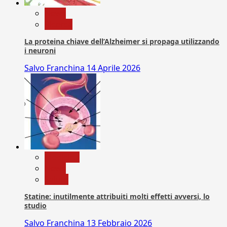
News
Ricerca
La proteina chiave dell’Alzheimer si propaga utilizzando
i neuroni
Salvo Franchina
14 Aprile 2026
Medicina
News
Salute
Statine: inutilmente attribuiti molti effetti avversi, lo
studio
Salvo Franchina
13 Febbraio 2026