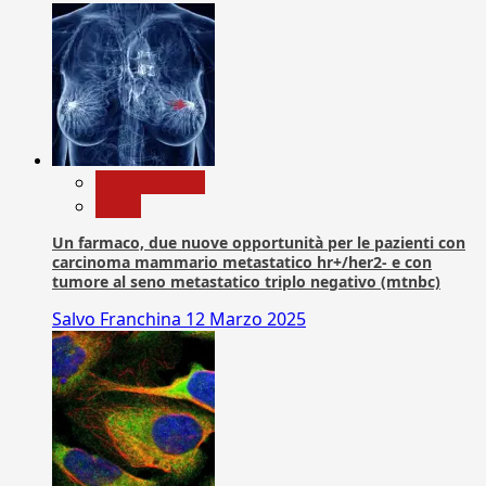
Com. Stampa
News
Un farmaco, due nuove opportunità per le pazienti con
carcinoma mammario metastatico hr+/her2- e con
tumore al seno metastatico triplo negativo (mtnbc)
Salvo Franchina
12 Marzo 2025