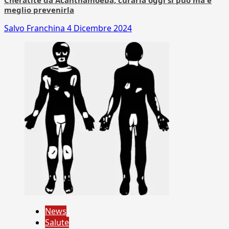
Cheratite da Acanthamoeba, curarla oggi si può ma è
meglio prevenirla
Salvo Franchina
4 Dicembre 2024
News
Salute