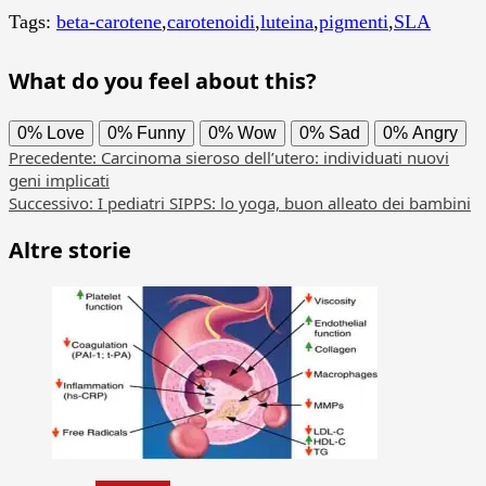
Tags:
beta-carotene
,
carotenoidi
,
luteina
,
pigmenti
,
SLA
What do you feel about this?
0%
Love
0%
Funny
0%
Wow
0%
Sad
0%
Angry
Navigazione
Precedente:
Carcinoma sieroso dell’utero: individuati nuovi
geni implicati
articolo
Successivo:
I pediatri SIPPS: lo yoga, buon alleato dei bambini
Altre storie