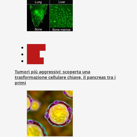
5
biologia
News
Ricerca
Tumori più aggressivi: scoperta una
trasformazione cellulare chiave, il pancreas tra i
primi