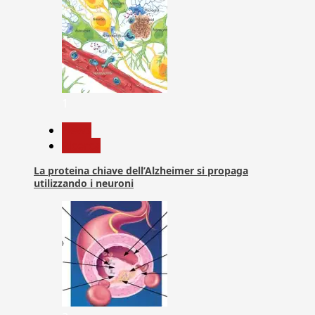
1
News
Ricerca
La proteina chiave dell’Alzheimer si propaga
utilizzando i neuroni