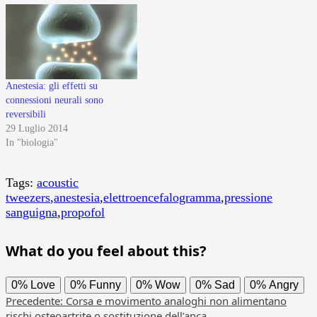
Anestesia: gli effetti su
connessioni neurali sono
reversibili
29 Luglio 2014
In "biologia"
Tags:
acoustic
tweezers
,
anestesia
,
elettroencefalogramma
,
pressione
sanguigna
,
propofol
What do you feel about this?
0%
Love
0%
Funny
0%
Wow
0%
Sad
0%
Angry
Navigazione
Precedente:
Corsa e movimento analoghi non alimentano
rischi osteoartrite o sostituzione dell’anca