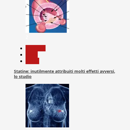
2
Medicina
News
Salute
Statine: inutilmente attribuiti molti effetti avversi,
lo studio