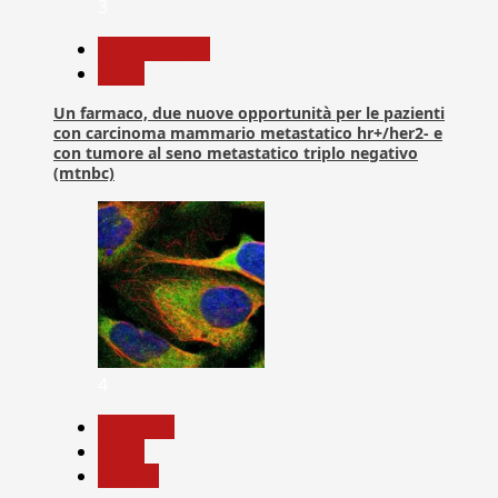
3
Com. Stampa
News
Un farmaco, due nuove opportunità per le pazienti
con carcinoma mammario metastatico hr+/her2- e
con tumore al seno metastatico triplo negativo
(mtnbc)
4
Medicina
News
Ricerca