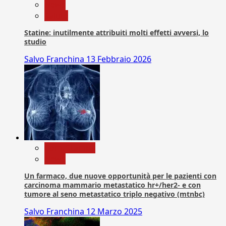
News
Salute
Statine: inutilmente attribuiti molti effetti avversi, lo
studio
Salvo Franchina
13 Febbraio 2026
Com. Stampa
News
Un farmaco, due nuove opportunità per le pazienti con
carcinoma mammario metastatico hr+/her2- e con
tumore al seno metastatico triplo negativo (mtnbc)
Salvo Franchina
12 Marzo 2025