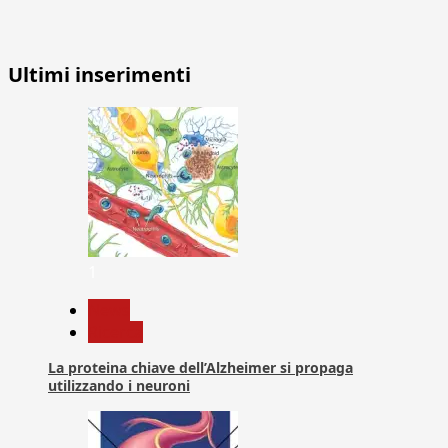
Ultimi inserimenti
1
News
Ricerca
La proteina chiave dell’Alzheimer si propaga
utilizzando i neuroni