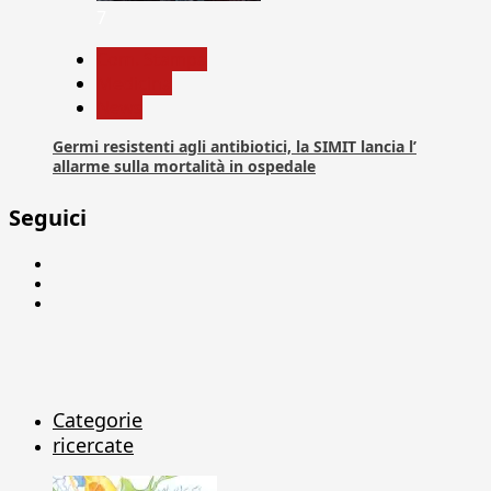
7
Com. Stampa
Medicina
News
Germi resistenti agli antibiotici, la SIMIT lancia l’
allarme sulla mortalità in ospedale
Seguici
Facebook
Linkedin
X
Categorie
ricercate