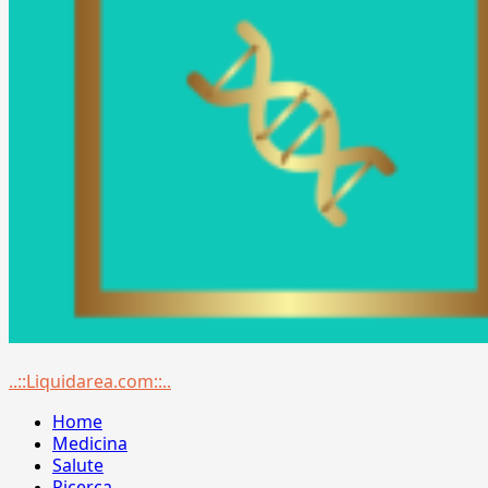
Menu
..::Liquidarea.com::..
principale
Home
Medicina
Salute
Ricerca