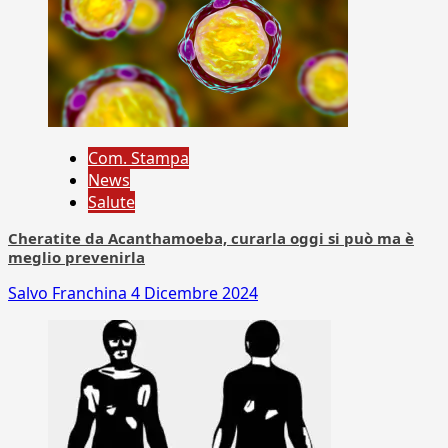
Com. Stampa
News
Salute
Cheratite da Acanthamoeba, curarla oggi si può ma è
meglio prevenirla
Salvo Franchina
4 Dicembre 2024