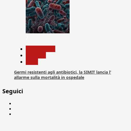
7
Com. Stampa
Medicina
News
Germi resistenti agli antibiotici, la SIMIT lancia l’
allarme sulla mortalità in ospedale
Seguici
Facebook
Linkedin
X