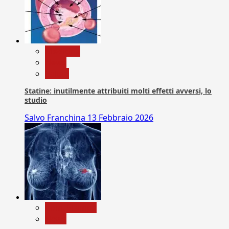
Medicina
News
Salute
Statine: inutilmente attribuiti molti effetti avversi, lo
studio
Salvo Franchina
13 Febbraio 2026
Com. Stampa
News