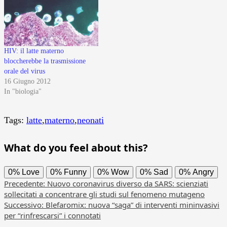
HIV: il latte materno
bloccherebbe la trasmissione
orale del virus
16 Giugno 2012
In "biologia"
Tags:
latte
,
materno
,
neonati
What do you feel about this?
0%
Love
0%
Funny
0%
Wow
0%
Sad
0%
Angry
Navigazione
Precedente:
Nuovo coronavirus diverso da SARS: scienziati
sollecitati a concentrare gli studi sul fenomeno mutageno
articolo
Successivo:
Blefaromix: nuova “saga” di interventi mininvasivi
per “rinfrescarsi” i connotati