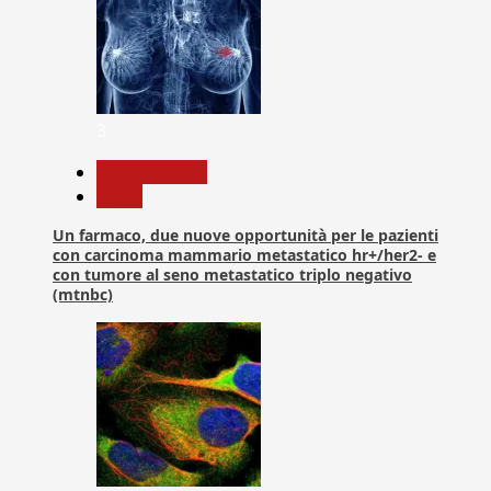
3
Com. Stampa
News
Un farmaco, due nuove opportunità per le pazienti
con carcinoma mammario metastatico hr+/her2- e
con tumore al seno metastatico triplo negativo
(mtnbc)