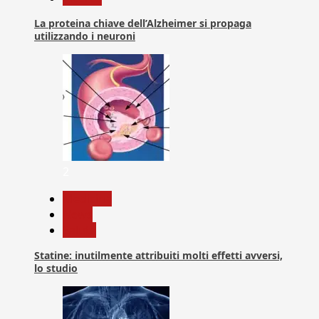
La proteina chiave dell’Alzheimer si propaga
utilizzando i neuroni
2
Medicina
News
Salute
Statine: inutilmente attribuiti molti effetti avversi,
lo studio