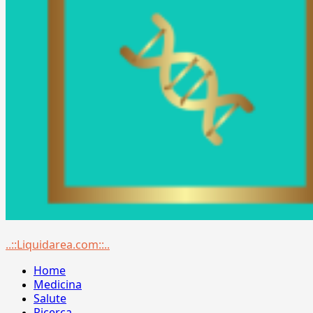
Menu
..::Liquidarea.com::..
principale
Home
Medicina
Salute
Ricerca