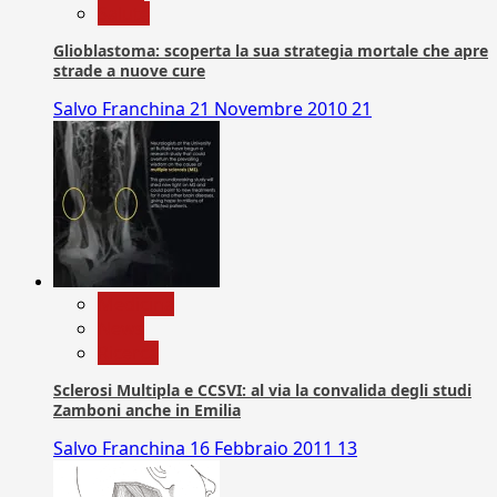
Salute
Glioblastoma: scoperta la sua strategia mortale che apre
strade a nuove cure
Salvo Franchina
21 Novembre 2010
21
Medicina
News
Ricerca
Sclerosi Multipla e CCSVI: al via la convalida degli studi
Zamboni anche in Emilia
Salvo Franchina
16 Febbraio 2011
13