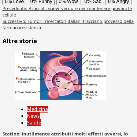
0%
Love
0%
Funny
0%
Wow
0%
Sad
0%
Angry
Navigazione
Precedente:
Broccoli: super verdure per mantenere giovani le
cellule
articolo
Successivo:
Tumori: ricercatori italiani tracciano processo della
farmacoresistenza
Altre storie
Medicina
News
Salute
Statine: inutilmente attribuiti molti effetti avversi, lo