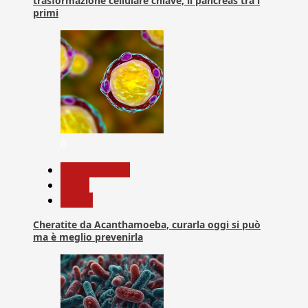
trasformazione cellulare chiave, il pancreas tra i
primi
6
Com. Stampa
News
Salute
Cheratite da Acanthamoeba, curarla oggi si può
ma è meglio prevenirla