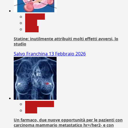
Medicina
News
Salute
Statine: inutilmente attribuiti molti effetti avversi, lo
studio
Salvo Franchina
13 Febbraio 2026
Com. Stampa
News
Un farmaco, due nuove opportunità per le pazienti con
carcinoma mammario metastatico hr+/her2- e con