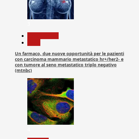
3
Com. Stampa
News
Un farmaco, due nuove opportunità per le pazienti
con carcinoma mammario metastatico hr+/her2- e
con tumore al seno metastatico triplo negativo
(mtnbc)
4