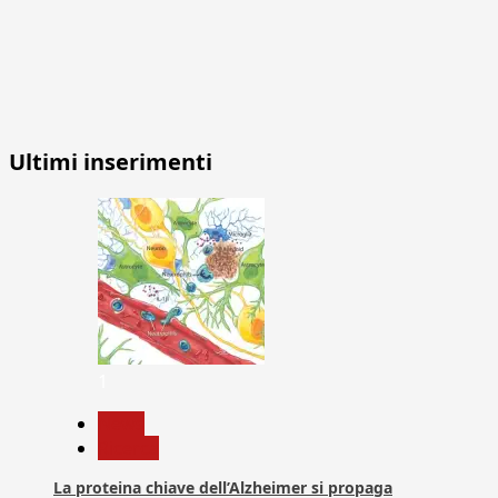
Ultimi inserimenti
1
News
Ricerca
La proteina chiave dell’Alzheimer si propaga