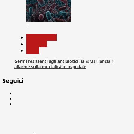
7
Com. Stampa
Medicina
News
Germi resistenti agli antibiotici, la SIMIT lancia l’
allarme sulla mortalità in ospedale
Seguici
Facebook
Linkedin
X