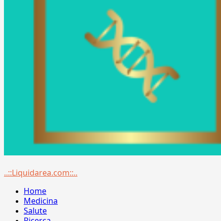
Menu
..::Liquidarea.com::..
principale
Home
Medicina
Salute
Ricerca