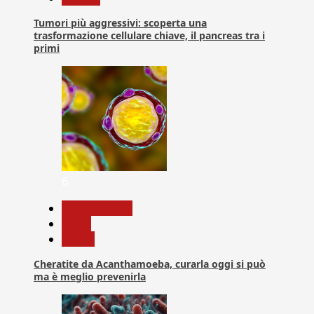
Tumori più aggressivi: scoperta una
trasformazione cellulare chiave, il pancreas tra i
primi
6
Com. Stampa
News
Salute
Cheratite da Acanthamoeba, curarla oggi si può
ma è meglio prevenirla