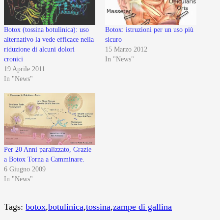
Botox (tossina botulinica): uso
Botox: istruzioni per un uso più
alternativo la vede efficace nella
sicuro
riduzione di alcuni dolori
15 Marzo 2012
cronici
In "News"
19 Aprile 2011
In "News"
Per 20 Anni paralizzato, Grazie
a Botox Torna a Camminare.
6 Giugno 2009
In "News"
Tags:
botox
,
botulinica
,
tossina
,
zampe di gallina