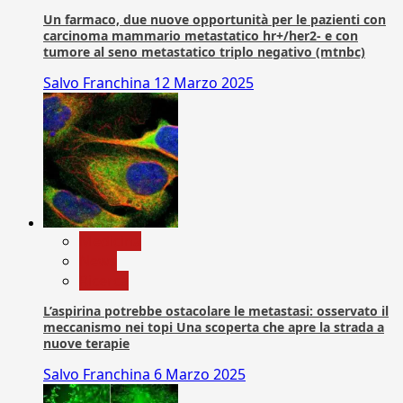
Un farmaco, due nuove opportunità per le pazienti con
carcinoma mammario metastatico hr+/her2- e con
tumore al seno metastatico triplo negativo (mtnbc)
Salvo Franchina
12 Marzo 2025
Medicina
News
Ricerca
L’aspirina potrebbe ostacolare le metastasi: osservato il
meccanismo nei topi Una scoperta che apre la strada a
nuove terapie
Salvo Franchina
6 Marzo 2025