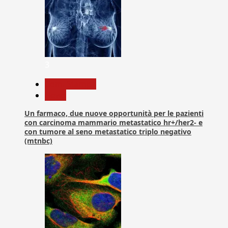
3
Com. Stampa
News
Un farmaco, due nuove opportunità per le pazienti
con carcinoma mammario metastatico hr+/her2- e
con tumore al seno metastatico triplo negativo
(mtnbc)