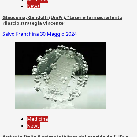
News
Glaucoma, Gandolfi (UniPr): “Laser e farmaci a lento
rilascio strategia vincente”
Salvo Franchina
30 Maggio 2024
Medicina
News
Arriva in Italia il primo inibitore del capside dell’HIV a