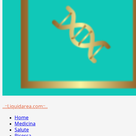
Menu
..::Liquidarea.com::..
principale
Home
Medicina
Salute
Ricerca