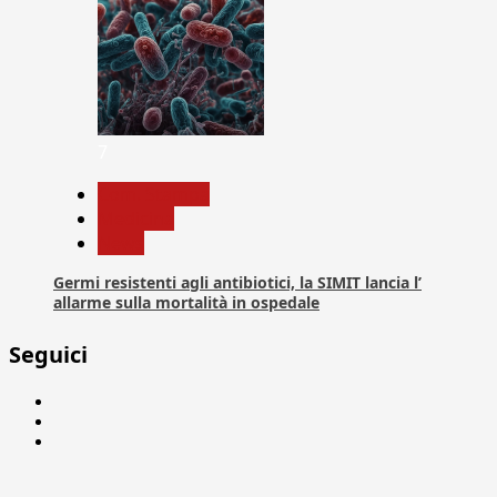
7
Com. Stampa
Medicina
News
Germi resistenti agli antibiotici, la SIMIT lancia l’
allarme sulla mortalità in ospedale
Seguici
Facebook
Linkedin
X