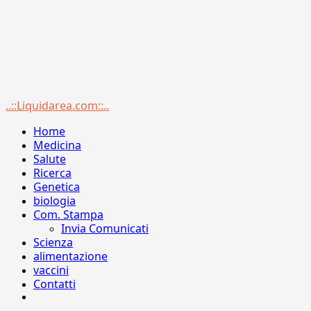
Menu
..::Liquidarea.com::..
principale
Home
Medicina
Salute
Ricerca
Genetica
biologia
Com. Stampa
Invia Comunicati
Scienza
alimentazione
vaccini
Contatti