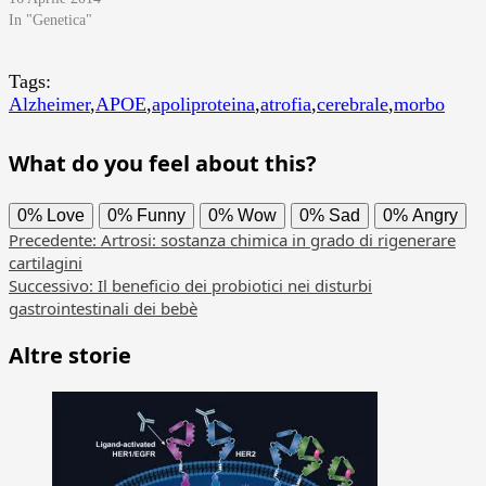
In "Genetica"
Tags:
Alzheimer
,
APOE
,
apoliproteina
,
atrofia
,
cerebrale
,
morbo
What do you feel about this?
0%
Love
0%
Funny
0%
Wow
0%
Sad
0%
Angry
Navigazione
Precedente:
Artrosi: sostanza chimica in grado di rigenerare
cartilagini
articolo
Successivo:
Il beneficio dei probiotici nei disturbi
gastrointestinali dei bebè
Altre storie