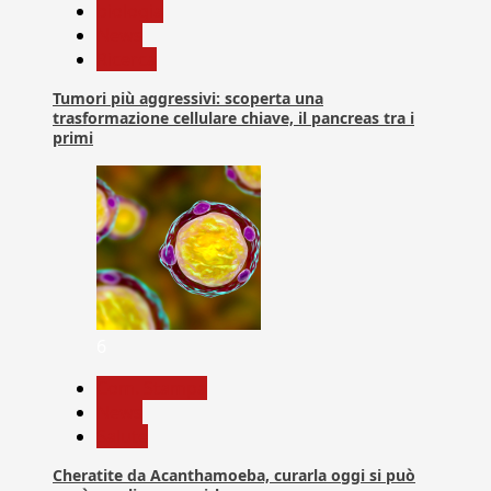
biologia
News
Ricerca
Tumori più aggressivi: scoperta una
trasformazione cellulare chiave, il pancreas tra i
primi
6
Com. Stampa
News
Salute
Cheratite da Acanthamoeba, curarla oggi si può