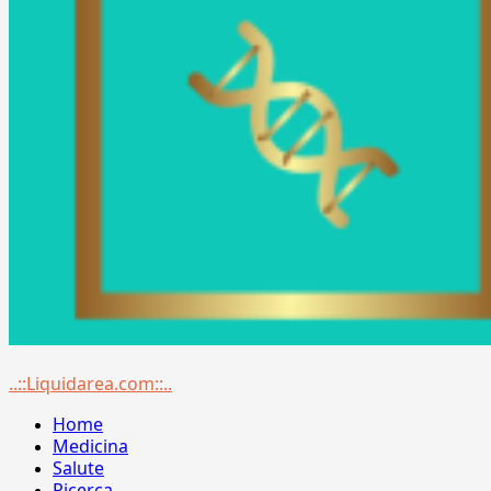
Menu
..::Liquidarea.com::..
principale
Home
Medicina
Salute
Ricerca