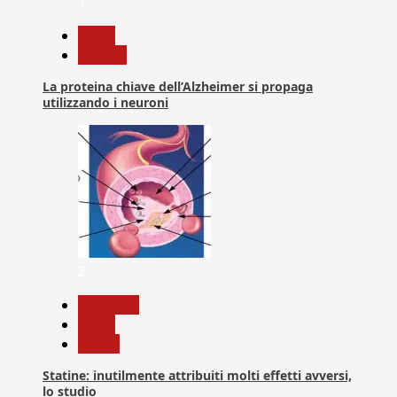
1
News
Ricerca
La proteina chiave dell’Alzheimer si propaga
utilizzando i neuroni
2
Medicina
News
Salute
Statine: inutilmente attribuiti molti effetti avversi,
lo studio