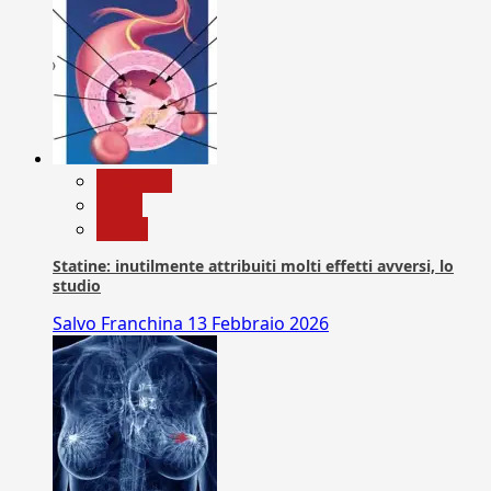
Medicina
News
Salute
Statine: inutilmente attribuiti molti effetti avversi, lo
studio
Salvo Franchina
13 Febbraio 2026