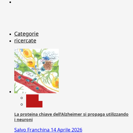
X
Categorie
ricercate
News
Ricerca
La proteina chiave dell’Alzheimer si propaga utilizzando
i neuroni
Salvo Franchina
14 Aprile 2026