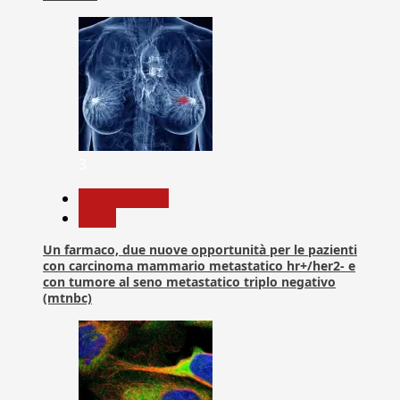
3
Com. Stampa
News
Un farmaco, due nuove opportunità per le pazienti
con carcinoma mammario metastatico hr+/her2- e
con tumore al seno metastatico triplo negativo
(mtnbc)