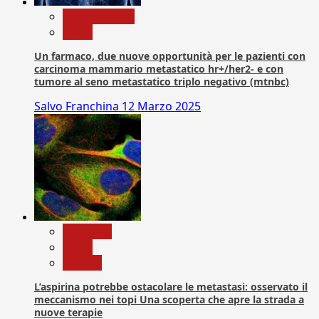
Com. Stampa
News
Un farmaco, due nuove opportunità per le pazienti con
carcinoma mammario metastatico hr+/her2- e con
tumore al seno metastatico triplo negativo (mtnbc)
Salvo Franchina
12 Marzo 2025
Medicina
News
Ricerca
L’aspirina potrebbe ostacolare le metastasi: osservato il
meccanismo nei topi Una scoperta che apre la strada a
nuove terapie