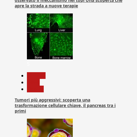
osservato il meccanismo nei topi Una scoperta che
apre la strada a nuove terapie
5
biologia
News
Ricerca
Tumori più aggressivi: scoperta una
trasformazione cellulare chiave, il pancreas tra i
primi