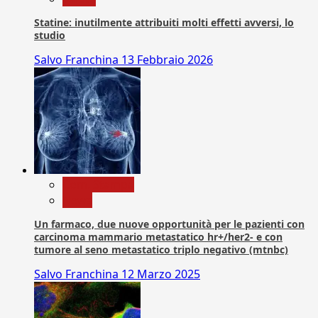
Statine: inutilmente attribuiti molti effetti avversi, lo
studio
Salvo Franchina
13 Febbraio 2026
Com. Stampa
News
Un farmaco, due nuove opportunità per le pazienti con
carcinoma mammario metastatico hr+/her2- e con
tumore al seno metastatico triplo negativo (mtnbc)
Salvo Franchina
12 Marzo 2025