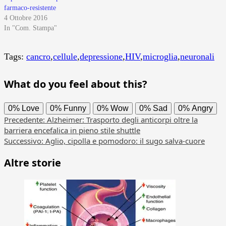
farmaco-resistente
4 Ottobre 2016
In "Com. Stampa"
Tags:
cancro
,
cellule
,
depressione
,
HIV
,
microglia
,
neuronali
What do you feel about this?
0%
Love
0%
Funny
0%
Wow
0%
Sad
0%
Angry
Navigazione
Precedente:
Alzheimer: Trasporto degli anticorpi oltre la
barriera encefalica in pieno stile shuttle
articolo
Successivo:
Aglio, cipolla e pomodoro: il sugo salva-cuore
Altre storie