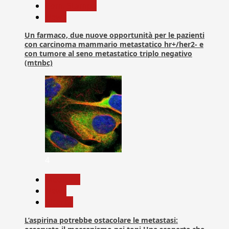
Com. Stampa
News
Un farmaco, due nuove opportunità per le pazienti
con carcinoma mammario metastatico hr+/her2- e
con tumore al seno metastatico triplo negativo
(mtnbc)
4
Medicina
News
Ricerca
L’aspirina potrebbe ostacolare le metastasi: