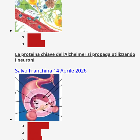
News
Ricerca
La proteina chiave dell’Alzheimer si propaga utilizzando
i neuroni
Salvo Franchina
14 Aprile 2026
Medicina
News
Salute