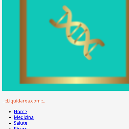
Menu
..::Liquidarea.com::..
principale
Home
Medicina
Salute
Ricerca