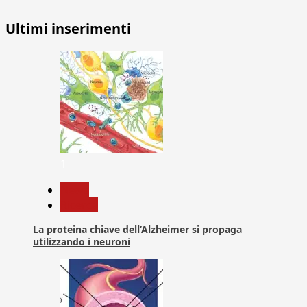
Ultimi inserimenti
1
News
Ricerca
La proteina chiave dell’Alzheimer si propaga
utilizzando i neuroni