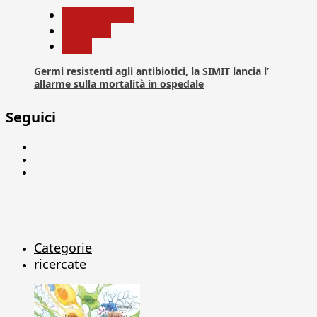
Com. Stampa
Medicina
News
Germi resistenti agli antibiotici, la SIMIT lancia l’
allarme sulla mortalità in ospedale
Seguici
Facebook
Linkedin
X
Categorie
ricercate