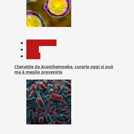
6
Com. Stampa
News
Salute
Cheratite da Acanthamoeba, curarla oggi si può
ma è meglio prevenirla
7