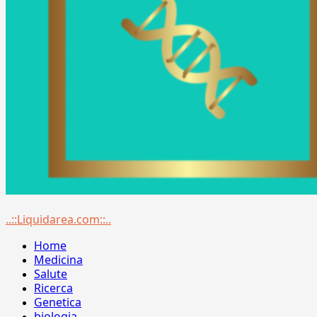
Menu
..::Liquidarea.com::..
principale
Home
Medicina
Salute
Ricerca
Genetica
biologia