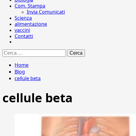
Com. Stampa
Invia Comunicati
Scienza
alimentazione
vaccini
Contatti
Ricerca
per:
Home
Blog
cellule beta
cellule beta