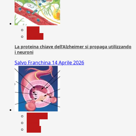
News
Ricerca
La proteina chiave dell’Alzheimer si propaga utilizzando
i neuroni
Salvo Franchina
14 Aprile 2026
Medicina
News
Salute