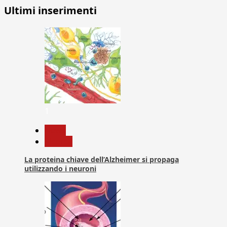
Ultimi inserimenti
1
News
Ricerca
La proteina chiave dell’Alzheimer si propaga
utilizzando i neuroni