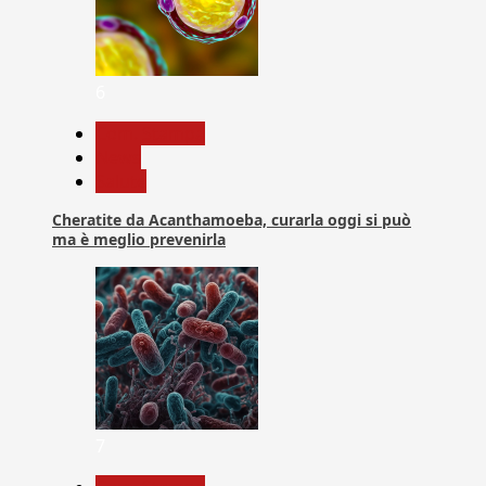
6
Com. Stampa
News
Salute
Cheratite da Acanthamoeba, curarla oggi si può
ma è meglio prevenirla
7