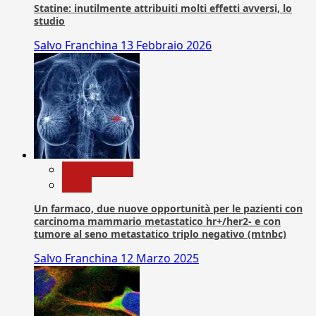
Statine: inutilmente attribuiti molti effetti avversi, lo
studio
Salvo Franchina
13 Febbraio 2026
Com. Stampa
News
Un farmaco, due nuove opportunità per le pazienti con
carcinoma mammario metastatico hr+/her2- e con
tumore al seno metastatico triplo negativo (mtnbc)
Salvo Franchina
12 Marzo 2025