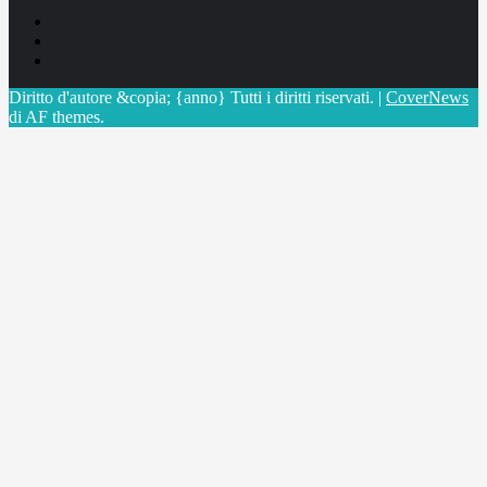
Facebook
Linkedin
X
Diritto d'autore &copia; {anno} Tutti i diritti riservati.
|
CoverNews
di AF themes.