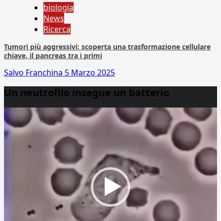
biologia
News
Ricerca
Tumori più aggressivi: scoperta una trasformazione cellulare
chiave, il pancreas tra i primi
Salvo Franchina
5 Marzo 2025
Un neutrofilo insegue un batterio
Video
Player