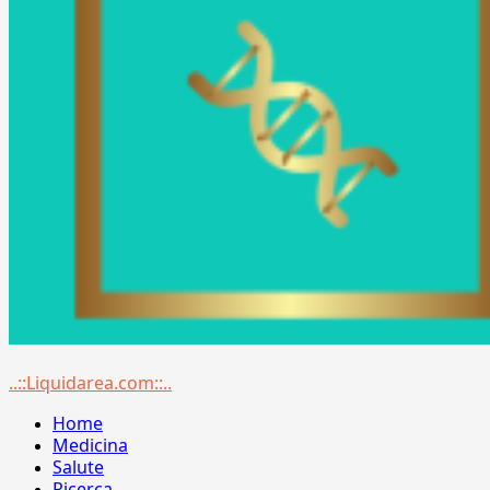
Menu
..::Liquidarea.com::..
principale
Home
Medicina
Salute
Ricerca