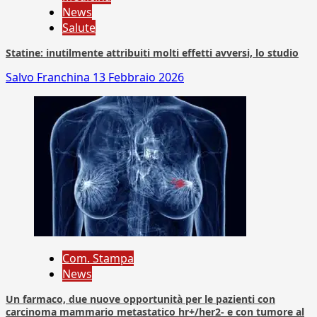
News
Salute
Statine: inutilmente attribuiti molti effetti avversi, lo studio
Salvo Franchina
13 Febbraio 2026
Com. Stampa
News
Un farmaco, due nuove opportunità per le pazienti con
carcinoma mammario metastatico hr+/her2- e con tumore al