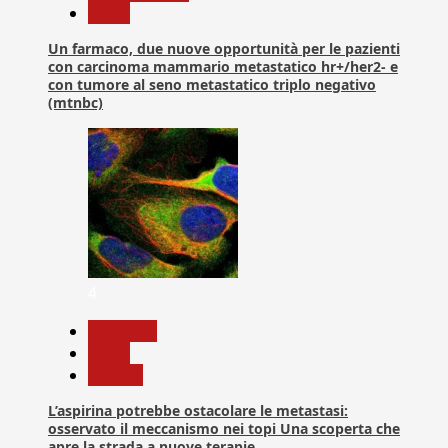
News
Un farmaco, due nuove opportunità per le pazienti
con carcinoma mammario metastatico hr+/her2- e
con tumore al seno metastatico triplo negativo
(mtnbc)
4
Medicina
News
Ricerca
L’aspirina potrebbe ostacolare le metastasi:
osservato il meccanismo nei topi Una scoperta che
apre la strada a nuove terapie