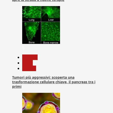
5
biologia
News
Ricerca
Tumori più aggressivi: scoperta una
trasformazione cellulare chiave, il pancreas tra i
primi