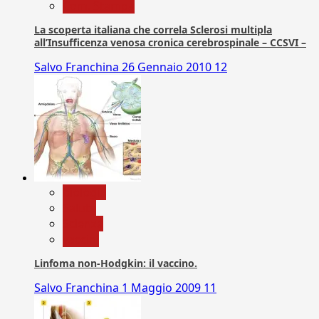
Com. Stampa
La scoperta italiana che correla Sclerosi multipla
all’Insufficenza venosa cronica cerebrospinale – CCSVI –
Salvo Franchina
26 Gennaio 2010
12
biologia
Salute
Scienza
vaccini
Linfoma non-Hodgkin: il vaccino.
Salvo Franchina
1 Maggio 2009
11