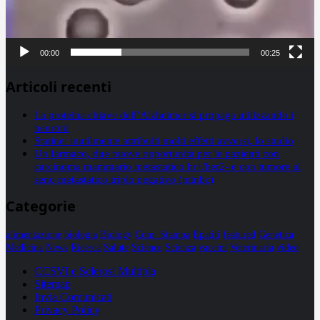
00:00
00:25
Articoli recenti
La proteina chiave dell’Alzheimer si propaga utilizzando i
neuroni
Statine: inutilmente attribuiti molti effetti avversi, lo studio
Un farmaco, due nuove opportunità per le pazienti con
carcinoma mammario metastatico hr+/her2- e con tumore al
seno metastatico triplo negativo (mtnbc)
Categorie
alimentazione
biologia
Biology
Com. Stampa
Epatiti
featured
Genetica
Medicina
News
Ricerca
Salute
Science
Scienza
vaccini
Veterinaria
video
CCSVI e Sclerosi Multipla
Sitemap
Invia Comunicati
Privacy Policy