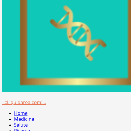
Menu
..::Liquidarea.com::..
principale
Home
Medicina
Salute
Ricerca