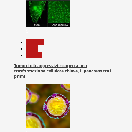
5
biologia
News
Ricerca
Tumori più aggressivi: scoperta una
trasformazione cellulare chiave, il pancreas tra i
primi