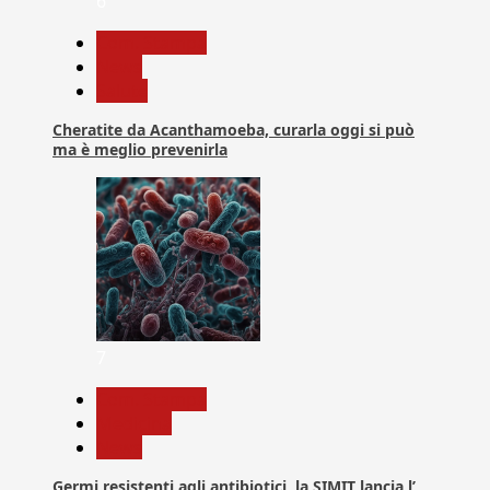
6
Com. Stampa
News
Salute
Cheratite da Acanthamoeba, curarla oggi si può
ma è meglio prevenirla
7
Com. Stampa
Medicina
News
Germi resistenti agli antibiotici, la SIMIT lancia l’