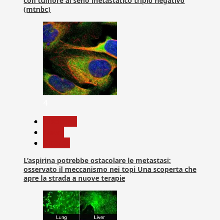
con tumore al seno metastatico triplo negativo
(mtnbc)
4
Medicina
News
Ricerca
L’aspirina potrebbe ostacolare le metastasi:
osservato il meccanismo nei topi Una scoperta che
apre la strada a nuove terapie