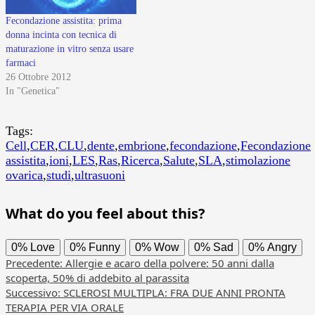
Fecondazione assistita: prima
donna incinta con tecnica di
maturazione in vitro senza usare
farmaci
26 Ottobre 2012
In "Genetica"
Tags:
Cell
,
CER
,
CLU
,
dente
,
embrione
,
fecondazione
,
Fecondazione
assistita
,
ioni
,
LES
,
Ras
,
Ricerca
,
Salute
,
SLA
,
stimolazione
ovarica
,
studi
,
ultrasuoni
What do you feel about this?
0%
Love
0%
Funny
0%
Wow
0%
Sad
0%
Angry
Navigazione
Precedente:
Allergie e acaro della polvere: 50 anni dalla
scoperta, 50% di addebito al parassita
articolo
Successivo:
SCLEROSI MULTIPLA: FRA DUE ANNI PRONTA
TERAPIA PER VIA ORALE