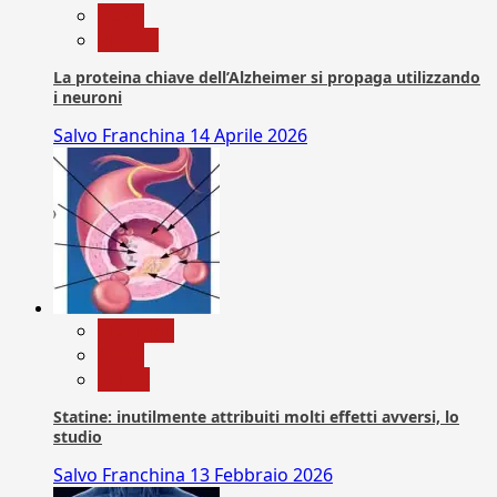
News
Ricerca
La proteina chiave dell’Alzheimer si propaga utilizzando
i neuroni
Salvo Franchina
14 Aprile 2026
Medicina
News
Salute
Statine: inutilmente attribuiti molti effetti avversi, lo
studio
Salvo Franchina
13 Febbraio 2026