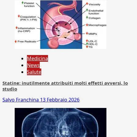
Medicina
News
Salute
Statine: inutilmente attribuiti molti effetti avversi, lo
studio
Salvo Franchina
13 Febbraio 2026