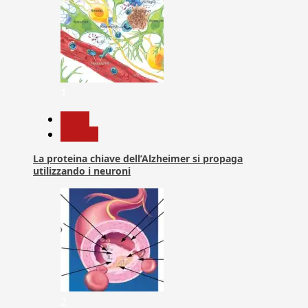
1
News
Ricerca
La proteina chiave dell’Alzheimer si propaga
utilizzando i neuroni
2