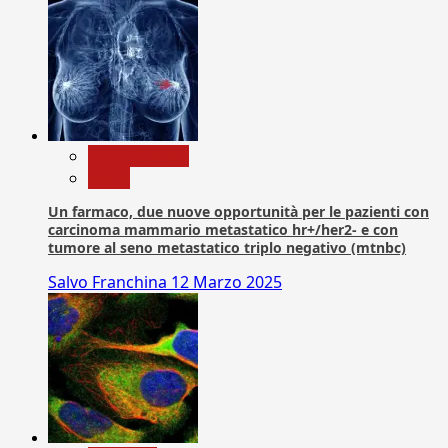
Com. Stampa
News
Un farmaco, due nuove opportunità per le pazienti con
carcinoma mammario metastatico hr+/her2- e con
tumore al seno metastatico triplo negativo (mtnbc)
Salvo Franchina
12 Marzo 2025