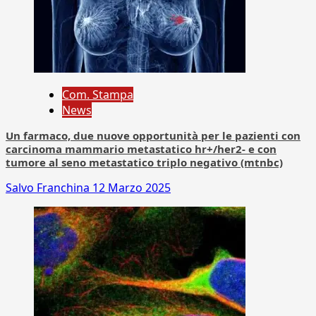
Com. Stampa
News
Un farmaco, due nuove opportunità per le pazienti con
carcinoma mammario metastatico hr+/her2- e con
tumore al seno metastatico triplo negativo (mtnbc)
Salvo Franchina
12 Marzo 2025