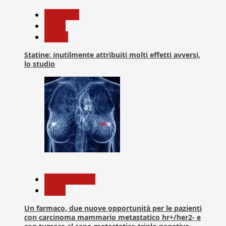
Medicina
News
Salute
Statine: inutilmente attribuiti molti effetti avversi,
lo studio
3
Com. Stampa
News
Un farmaco, due nuove opportunità per le pazienti
con carcinoma mammario metastatico hr+/her2- e