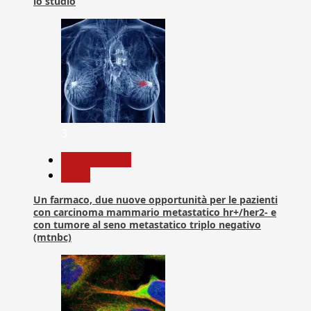
lo studio
3
Com. Stampa
News
Un farmaco, due nuove opportunità per le pazienti
con carcinoma mammario metastatico hr+/her2- e
con tumore al seno metastatico triplo negativo
(mtnbc)