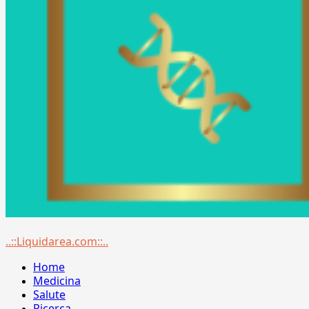
Menu
..::Liquidarea.com::..
principale
Home
Medicina
Salute
Ricerca