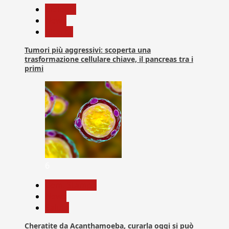
biologia
News
Ricerca
Tumori più aggressivi: scoperta una
trasformazione cellulare chiave, il pancreas tra i
primi
6
Com. Stampa
News
Salute
Cheratite da Acanthamoeba, curarla oggi si può