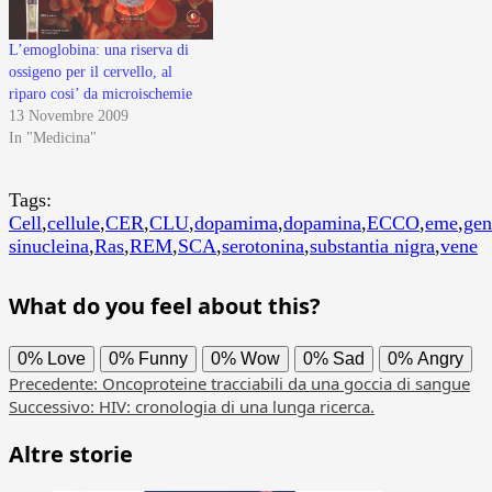
L’emoglobina: una riserva di
ossigeno per il cervello, al
riparo cosi’ da microischemie
13 Novembre 2009
In "Medicina"
Tags:
Cell
,
cellule
,
CER
,
CLU
,
dopamima
,
dopamina
,
ECCO
,
eme
,
gen
sinucleina
,
Ras
,
REM
,
SCA
,
serotonina
,
substantia nigra
,
vene
What do you feel about this?
0%
Love
0%
Funny
0%
Wow
0%
Sad
0%
Angry
Navigazione
Precedente:
Oncoproteine tracciabili da una goccia di sangue
Successivo:
HIV: cronologia di una lunga ricerca.
articolo
Altre storie