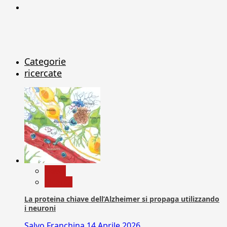
X
Categorie
ricercate
News
Ricerca
La proteina chiave dell’Alzheimer si propaga utilizzando
i neuroni
Salvo Franchina
14 Aprile 2026