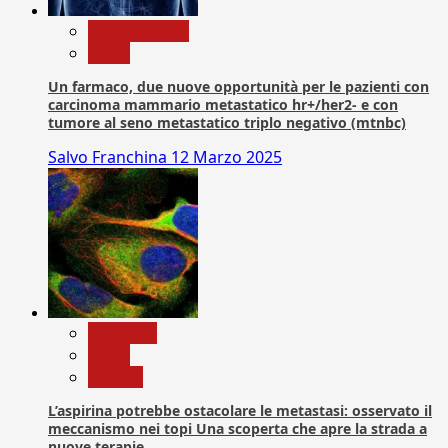
Com. Stampa
News
Un farmaco, due nuove opportunità per le pazienti con
carcinoma mammario metastatico hr+/her2- e con
tumore al seno metastatico triplo negativo (mtnbc)
Salvo Franchina
12 Marzo 2025
Medicina
News
Ricerca
L’aspirina potrebbe ostacolare le metastasi: osservato il
meccanismo nei topi Una scoperta che apre la strada a
nuove terapie