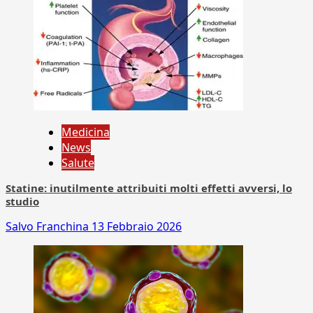
Medicina
News
Salute
Statine: inutilmente attribuiti molti effetti avversi, lo
studio
Salvo Franchina
13 Febbraio 2026