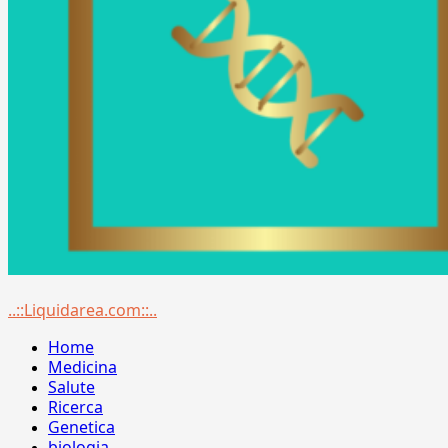
Menu
..::Liquidarea.com::..
principale
Home
Medicina
Salute
Ricerca
Genetica
biologia