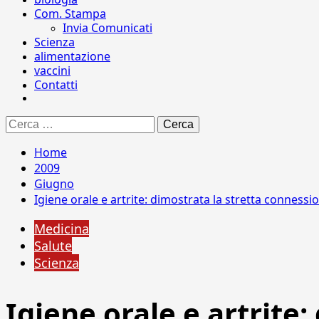
Com. Stampa
Invia Comunicati
Scienza
alimentazione
vaccini
Contatti
Ricerca
per:
Home
2009
Giugno
Igiene orale e artrite: dimostrata la stretta connessi
Medicina
Salute
Scienza
Igiene orale e artrite