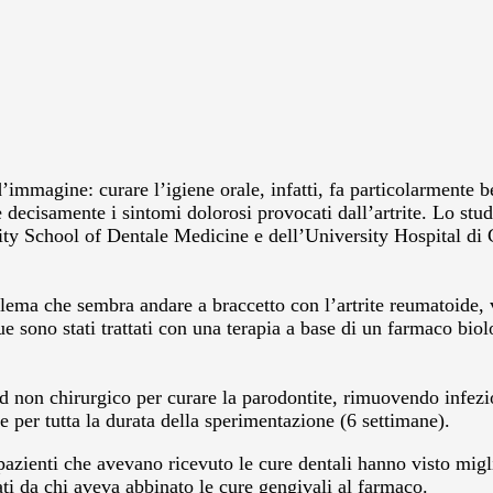
mmagine: curare l’igiene orale, infatti, fa particolarmente be
 decisamente i sintomi dolorosi provocati dall’artrite. Lo stud
ity School of Dentale Medicine e dell’University Hospital di
lema che sembra andare a braccetto con l’artrite reumatoide, v
due sono stati trattati con una terapia a base di un farmaco bio
ard non chirurgico per curare la parodontite, rimuovendo infe
re per tutta la durata della sperimentazione (6 settimane).
 pazienti che avevano ricevuto le cure dentali hanno visto migli
ati da chi aveva abbinato le cure gengivali al farmaco.