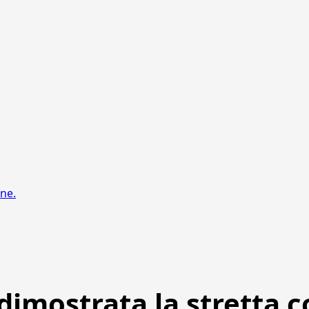
one.
: dimostrata la stretta 